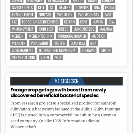
ALTERN
BAKTERIEN
BEWUSSTSEIN
BLOOD
BRAIN
CANCER
CANCER CELLS
CELL
CT
DEMENZ
DIABETES
DNA
EBOLA
ENTANGLEMENT
ERREGER
EVOLUTION
EVOLUTIONARY
FACE
FAZ
FORSCHUNGSERGEBNISSE
GEHIRN
GENE
HUMAN
IDW
IMMUNSYSTEM
JOHN LIEFF
KREBS
LUNGENKREBS
MALARIA
MEDIZIN
MEDIZINTECHNIK
MIKROORGANISMEN
MUTATION
PFLANZEN
POPULATION
PROTEIN
QUANTUM
RNA
SCHLAGANFALL
TECHNISCHEN UNIVERSITÄT
THERAPIE
TUMOR
VERANSTALTUNG
VIREN
ZELLE
MEISTGELESEN
Forage crop gets growth boost from newly
discovered beneficial bacterial species
From research project to specialised product for sainfoin
cultivation: a bacterium isolated at the Julius Kühn Institute
(JKI) is turned into a commercial inoculum by a German
seed company. Quelle: IDW Informationsdienst
Wissenschaft