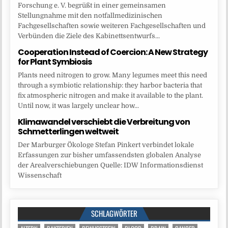
Forschung e. V. begrüßt in einer gemeinsamen
Stellungnahme mit den notfallmedizinischen
Fachgesellschaften sowie weiteren Fachgesellschaften und
Verbünden die Ziele des Kabinettsentwurfs...
Cooperation Instead of Coercion: A New Strategy
for Plant Symbiosis
Plants need nitrogen to grow. Many legumes meet this need
through a symbiotic relationship: they harbor bacteria that
fix atmospheric nitrogen and make it available to the plant.
Until now, it was largely unclear how...
Klimawandel verschiebt die Verbreitung von
Schmetterlingen weltweit
Der Marburger Ökologe Stefan Pinkert verbindet lokale
Erfassungen zur bisher umfassendsten globalen Analyse
der Arealverschiebungen Quelle: IDW Informationsdienst
Wissenschaft
SCHLAGWÖRTER