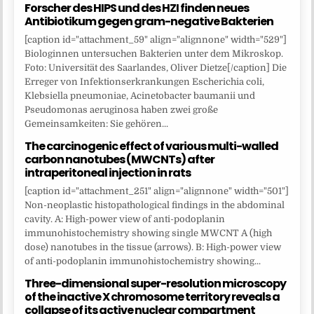
Forscher des HIPS und des HZI finden neues
Antibiotikum gegen gram-negative Bakterien
[caption id="attachment_59" align="alignnone" width="529"]
Biologinnen untersuchen Bakterien unter dem Mikroskop.
Foto: Universität des Saarlandes, Oliver Dietze[/caption] Die
Erreger von Infektionserkrankungen Escherichia coli,
Klebsiella pneumoniae, Acinetobacter baumanii und
Pseudomonas aeruginosa haben zwei große
Gemeinsamkeiten: Sie gehören...
The carcinogenic effect of various multi-walled
carbon nanotubes (MWCNTs) after
intraperitoneal injection in rats
[caption id="attachment_251" align="alignnone" width="501"]
Non-neoplastic histopathological findings in the abdominal
cavity. A: High-power view of anti-podoplanin
immunohistochemistry showing single MWCNT A (high
dose) nanotubes in the tissue (arrows). B: High-power view
of anti-podoplanin immunohistochemistry showing...
Three-dimensional super-resolution microscopy
of the inactive X chromosome territory reveals a
collapse of its active nuclear compartment