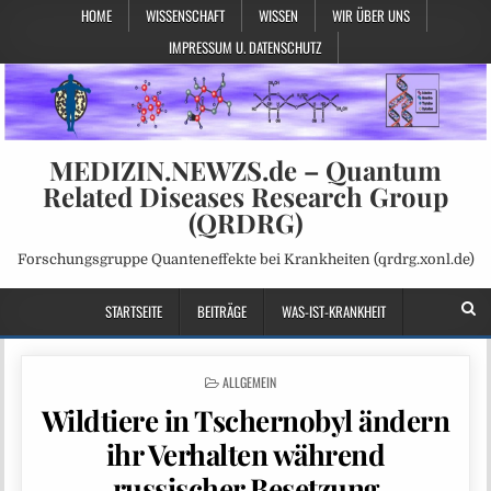
HOME
WISSENSCHAFT
WISSEN
WIR ÜBER UNS
IMPRESSUM U. DATENSCHUTZ
MEDIZIN.NEWZS.de – Quantum
Related Diseases Research Group
(QRDRG)
Forschungsgruppe Quanteneffekte bei Krankheiten (qrdrg.xonl.de)
STARTSEITE
BEITRÄGE
WAS-IST-KRANKHEIT
POSTED
ALLGEMEIN
IN
Wildtiere in Tschernobyl ändern
ihr Verhalten während
russischer Besetzung