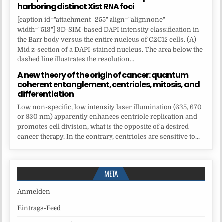
harboring distinct Xist RNA foci
[caption id="attachment_255" align="alignnone"
width="513"] 3D-SIM-based DAPI intensity classification in
the Barr body versus the entire nucleus of C2C12 cells. (A)
Mid z-section of a DAPI-stained nucleus. The area below the
dashed line illustrates the resolution...
A new theory of the origin of cancer: quantum
coherent entanglement, centrioles, mitosis, and
differentiation
Low non-specific, low intensity laser illumination (635, 670
or 830 nm) apparently enhances centriole replication and
promotes cell division, what is the opposite of a desired
cancer therapy. In the contrary, centrioles are sensitive to...
META
Anmelden
Eintrags-Feed