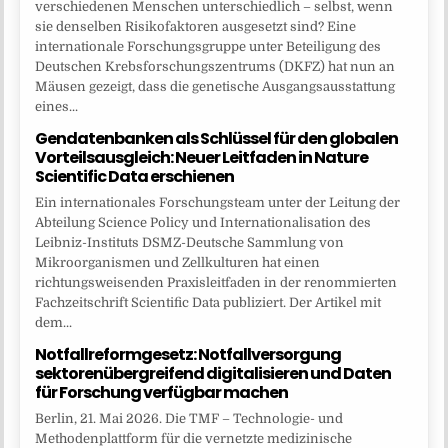
verschiedenen Menschen unterschiedlich – selbst, wenn
sie denselben Risikofaktoren ausgesetzt sind? Eine
internationale Forschungsgruppe unter Beteiligung des
Deutschen Krebsforschungszentrums (DKFZ) hat nun an
Mäusen gezeigt, dass die genetische Ausgangsausstattung
eines...
Gendatenbanken als Schlüssel für den globalen
Vorteilsausgleich: Neuer Leitfaden in Nature
Scientific Data erschienen
Ein internationales Forschungsteam unter der Leitung der
Abteilung Science Policy und Internationalisation des
Leibniz-Instituts DSMZ-Deutsche Sammlung von
Mikroorganismen und Zellkulturen hat einen
richtungsweisenden Praxisleitfaden in der renommierten
Fachzeitschrift Scientific Data publiziert. Der Artikel mit
dem...
Notfallreformgesetz: Notfallversorgung
sektorenübergreifend digitalisieren und Daten
für Forschung verfügbar machen
Berlin, 21. Mai 2026. Die TMF – Technologie- und
Methodenplattform für die vernetzte medizinische