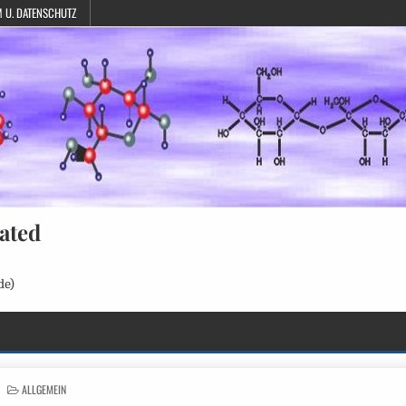
 U. DATENSCHUTZ
ated
de)
POSTED
ALLGEMEIN
IN