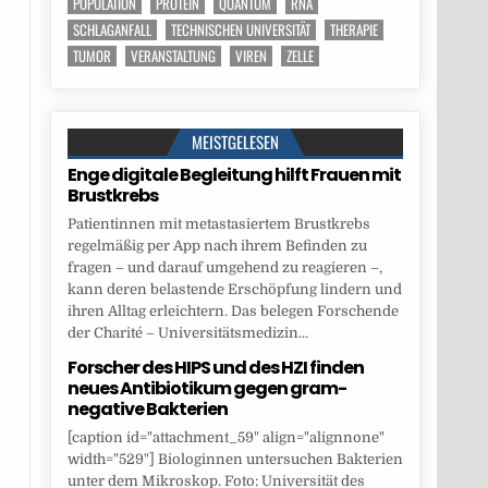
POPULATION
PROTEIN
QUANTUM
RNA
SCHLAGANFALL
TECHNISCHEN UNIVERSITÄT
THERAPIE
TUMOR
VERANSTALTUNG
VIREN
ZELLE
MEISTGELESEN
Enge digitale Begleitung hilft Frauen mit
Brustkrebs
Patientinnen mit metastasiertem Brustkrebs
regelmäßig per App nach ihrem Befinden zu
fragen – und darauf umgehend zu reagieren –,
kann deren belastende Erschöpfung lindern und
ihren Alltag erleichtern. Das belegen Forschende
der Charité – Universitätsmedizin...
Forscher des HIPS und des HZI finden
neues Antibiotikum gegen gram-
negative Bakterien
[caption id="attachment_59" align="alignnone"
width="529"] Biologinnen untersuchen Bakterien
unter dem Mikroskop. Foto: Universität des