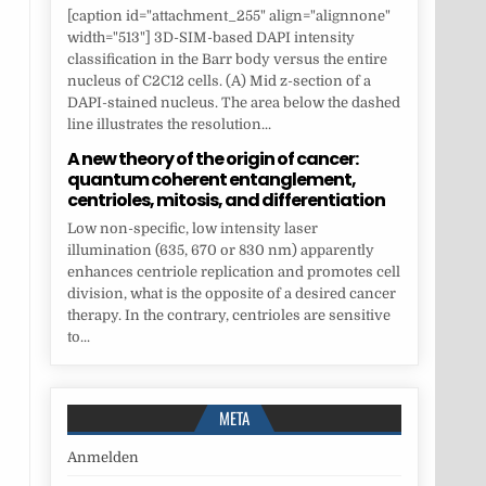
[caption id="attachment_255" align="alignnone"
width="513"] 3D-SIM-based DAPI intensity
classification in the Barr body versus the entire
nucleus of C2C12 cells. (A) Mid z-section of a
DAPI-stained nucleus. The area below the dashed
line illustrates the resolution...
A new theory of the origin of cancer:
quantum coherent entanglement,
centrioles, mitosis, and differentiation
Low non-specific, low intensity laser
illumination (635, 670 or 830 nm) apparently
enhances centriole replication and promotes cell
division, what is the opposite of a desired cancer
therapy. In the contrary, centrioles are sensitive
to...
META
Anmelden