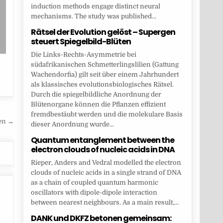
induction methods engage distinct neural
mechanisms. The study was published...
Rätsel der Evolution gelöst – Supergen
steuert Spiegelbild-Blüten
Die Links-Rechts-Asymmetrie bei
südafrikanischen Schmetterlingslilien (Gattung
Wachendorfia) gilt seit über einem Jahrhundert
als klassisches evolutionsbiologisches Rätsel.
Durch die spiegelbildliche Anordnung der
Blütenorgane können die Pflanzen effizient
fremdbestäubt werden und die molekulare Basis
ren →
dieser Anordnung wurde...
Quantum entanglement between the
electron clouds of nucleic acids in DNA
Rieper, Anders and Vedral modelled the electron
clouds of nucleic acids in a single strand of DNA
as a chain of coupled quantum harmonic
oscillators with dipole-dipole interaction
between nearest neighbours. As a main result,...
DANK und DKFZ betonen gemeinsam: