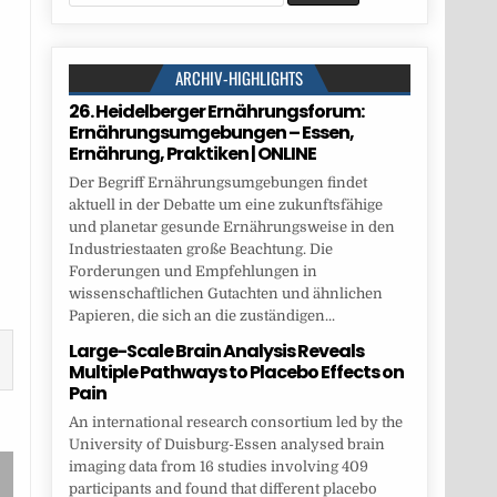
for:
ARCHIV-HIGHLIGHTS
26. Heidelberger Ernährungsforum:
Ernährungsumgebungen – Essen,
Ernährung, Praktiken | ONLINE
Der Begriff Ernährungsumgebungen findet
aktuell in der Debatte um eine zukunftsfähige
und planetar gesunde Ernährungsweise in den
Industriestaaten große Beachtung. Die
Forderungen und Empfehlungen in
wissenschaftlichen Gutachten und ähnlichen
Papieren, die sich an die zuständigen...
Large-Scale Brain Analysis Reveals
Multiple Pathways to Placebo Effects on
Pain
An international research consortium led by the
University of Duisburg-Essen analysed brain
imaging data from 16 studies involving 409
participants and found that different placebo