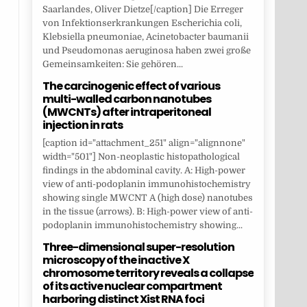
Saarlandes, Oliver Dietze[/caption] Die Erreger
von Infektionserkrankungen Escherichia coli,
Klebsiella pneumoniae, Acinetobacter baumanii
und Pseudomonas aeruginosa haben zwei große
Gemeinsamkeiten: Sie gehören...
The carcinogenic effect of various
multi-walled carbon nanotubes
(MWCNTs) after intraperitoneal
injection in rats
[caption id="attachment_251" align="alignnone"
width="501"] Non-neoplastic histopathological
findings in the abdominal cavity. A: High-power
view of anti-podoplanin immunohistochemistry
showing single MWCNT A (high dose) nanotubes
in the tissue (arrows). B: High-power view of anti-
podoplanin immunohistochemistry showing...
Three-dimensional super-resolution
microscopy of the inactive X
chromosome territory reveals a collapse
of its active nuclear compartment
harboring distinct Xist RNA foci