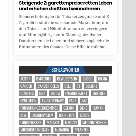
Steigende Zigarettenpreise retten Leben
und erhöhen die Staatseinnahmen
Steuererhöhungen für Tabakerzeugnisse und E-
Zigaretten sind die wirksamste Maßnahme, um
den Tabak- und Nikotinkonsum zu verringern
und Minderjährige vom Einstieg abzuhalten.
Damit retten sie Leben und sichern zugleich die
Einnahmen des Staates. Diese Effekte möchte...
SCHLAGWÖRTER
ALTERN
BAKTERIEN
BEWUSSTSEIN
BLOOD
BRAIN
CANCER
CANCER CELLS
CELL
CT
DEMENZ
DIABETES
DNA
EBOLA
ENTANGLEMENT
ERREGER
EVOLUTION
EVOLUTIONARY
FACE
FAZ
FORSCHUNGSERGEBNISSE
GEHIRN
GENE
HUMAN
IDW
IMMUNSYSTEM
JOHN LIEFF
KREBS
LUNGENKREBS
MALARIA
MEDIZIN
MEDIZINTECHNIK
MIKROORGANISMEN
MUTATION
PFLANZEN