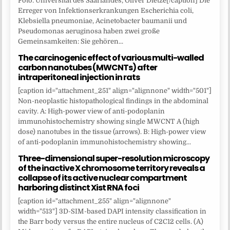
Foto: Universität des Saarlandes, Oliver Dietze[/caption] Die
Erreger von Infektionserkrankungen Escherichia coli,
Klebsiella pneumoniae, Acinetobacter baumanii und
Pseudomonas aeruginosa haben zwei große
Gemeinsamkeiten: Sie gehören...
The carcinogenic effect of various multi-walled
carbon nanotubes (MWCNTs) after
intraperitoneal injection in rats
[caption id="attachment_251" align="alignnone" width="501"]
Non-neoplastic histopathological findings in the abdominal
cavity. A: High-power view of anti-podoplanin
immunohistochemistry showing single MWCNT A (high
dose) nanotubes in the tissue (arrows). B: High-power view
of anti-podoplanin immunohistochemistry showing...
Three-dimensional super-resolution microscopy
of the inactive X chromosome territory reveals a
collapse of its active nuclear compartment
harboring distinct Xist RNA foci
[caption id="attachment_255" align="alignnone"
width="513"] 3D-SIM-based DAPI intensity classification in
the Barr body versus the entire nucleus of C2C12 cells. (A)