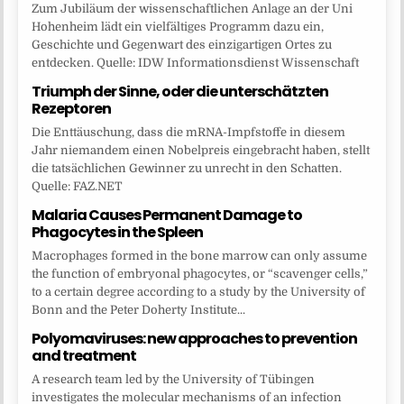
Zum Jubiläum der wissenschaftlichen Anlage an der Uni
Hohenheim lädt ein vielfältiges Programm dazu ein,
Geschichte und Gegenwart des einzigartigen Ortes zu
entdecken. Quelle: IDW Informationsdienst Wissenschaft
Triumph der Sinne, oder die unterschätzten
Rezeptoren
Die Enttäuschung, dass die mRNA-Impfstoffe in diesem
Jahr niemandem einen Nobelpreis eingebracht haben, stellt
die tatsächlichen Gewinner zu unrecht in den Schatten.
Quelle: FAZ.NET
Malaria Causes Permanent Damage to
Phagocytes in the Spleen
Macrophages formed in the bone marrow can only assume
the function of embryonal phagocytes, or “scavenger cells,”
to a certain degree according to a study by the University of
Bonn and the Peter Doherty Institute...
Polyomaviruses: new approaches to prevention
and treatment
A research team led by the University of Tübingen
investigates the molecular mechanisms of an infection