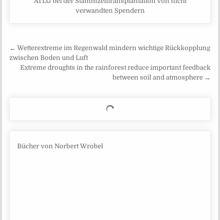
ATLG bei der Stammzelltransplantation von nicht
verwandten Spendern
Beitragsnavigation
← Wetterextreme im Regenwald mindern wichtige Rückkopplung
zwischen Boden und Luft
Extreme droughts in the rainforest reduce important feedback
between soil and atmosphere →
Bücher von Norbert Wrobel