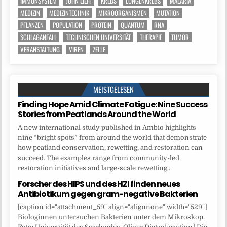
IMMUNSYSTEM
JOHN LIEFF
KREBS
LUNGENKREBS
MALARIA
MEDIZIN
MEDIZINTECHNIK
MIKROORGANISMEN
MUTATION
PFLANZEN
POPULATION
PROTEIN
QUANTUM
RNA
SCHLAGANFALL
TECHNISCHEN UNIVERSITÄT
THERAPIE
TUMOR
VERANSTALTUNG
VIREN
ZELLE
MEISTGELESEN
Finding Hope Amid Climate Fatigue: Nine Success
Stories from Peatlands Around the World
A new international study published in Ambio highlights
nine “bright spots” from around the world that demonstrate
how peatland conservation, rewetting, and restoration can
succeed. The examples range from community-led
restoration initiatives and large-scale rewetting...
Forscher des HIPS und des HZI finden neues
Antibiotikum gegen gram-negative Bakterien
[caption id="attachment_59" align="alignnone" width="529"]
Biologinnen untersuchen Bakterien unter dem Mikroskop.