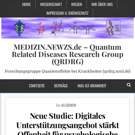
HOME
WISSENSCHAFT
WISSEN
WIR ÜBER UNS
IMPRESSUM U. DATENSCHUTZ
MEDIZIN.NEWZS.de – Quantum
Related Diseases Research Group
(QRDRG)
Forschungsgruppe Quanteneffekte bei Krankheiten (qrdrg.xonl.de)
STARTSEITE
BEITRÄGE
WAS-IST-KRANKHEIT
POSTED
ALLGEMEIN
IN
Neue Studie: Digitales
Unterstützungsangebot stärkt
Offenheit für psychologische