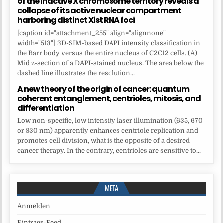
of the inactive X chromosome territory reveals a
collapse of its active nuclear compartment
harboring distinct Xist RNA foci
[caption id="attachment_255" align="alignnone"
width="513"] 3D-SIM-based DAPI intensity classification in
the Barr body versus the entire nucleus of C2C12 cells. (A)
Mid z-section of a DAPI-stained nucleus. The area below the
dashed line illustrates the resolution...
A new theory of the origin of cancer: quantum
coherent entanglement, centrioles, mitosis, and
differentiation
Low non-specific, low intensity laser illumination (635, 670
or 830 nm) apparently enhances centriole replication and
promotes cell division, what is the opposite of a desired
cancer therapy. In the contrary, centrioles are sensitive to...
META
Anmelden
Eintrags-Feed