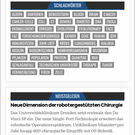
SCHLAGWÖRTER
ALTERN
BAKTERIEN
BEWUSSTSEIN
BLOOD
BRAIN
CANCER
CANCER CELLS
CELL
CT
DEMENZ
DIABETES
DNA
EBOLA
ENTANGLEMENT
ERREGER
EVOLUTION
EVOLUTIONARY
FACE
FAZ
FORSCHUNGSERGEBNISSE
GEHIRN
GENE
HUMAN
IDW
IMMUNSYSTEM
JOHN LIEFF
KREBS
LUNGENKREBS
MALARIA
MEDIZIN
MEDIZINTECHNIK
MIKROORGANISMEN
MUTATION
PFLANZEN
POPULATION
PROTEIN
QUANTUM
RNA
SCHLAGANFALL
TECHNISCHEN UNIVERSITÄT
THERAPIE
TUMOR
VERANSTALTUNG
VIREN
ZELLE
MEISTGELESEN
Neue Dimension der robotergestützten Chirurgie
Das Universitätsklinikum Dresden setzt erstmals den Da
Vinci SP ein. Die neue Single-Port-Technologie erweitert das
robotische Operationsspektrum. Uniklinikum bilanziert pro
Jahr knapp 800 chirurgische Eingriffe mit OP-Robotik.