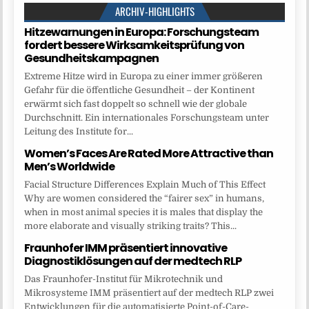
ARCHIV-HIGHLIGHTS
Hitzewarnungen in Europa: Forschungsteam
fordert bessere Wirksamkeitsprüfung von
Gesundheitskampagnen
Extreme Hitze wird in Europa zu einer immer größeren
Gefahr für die öffentliche Gesundheit – der Kontinent
erwärmt sich fast doppelt so schnell wie der globale
Durchschnitt. Ein internationales Forschungsteam unter
Leitung des Institute for...
Women’s Faces Are Rated More Attractive than
Men’s Worldwide
Facial Structure Differences Explain Much of This Effect
Why are women considered the “fairer sex” in humans,
when in most animal species it is males that display the
more elaborate and visually striking traits? This...
Fraunhofer IMM präsentiert innovative
Diagnostiklösungen auf der medtech RLP
Das Fraunhofer-Institut für Mikrotechnik und
Mikrosysteme IMM präsentiert auf der medtech RLP zwei
Entwicklungen für die automatisierte Point-of-Care-