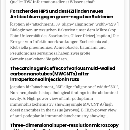
Quelle: IDW Informationsdienst Wissenschaft
Forscher des HIPS und des HZI finden neues
Antibiotikum gegen gram-negative Bakterien
[caption id="attachment_59" align="alignnone" width="529"]
Biologinnen untersuchen Bakterien unter dem Mikroskop.
Foto: Universität des Saarlandes, Oliver Dietze[/caption] Die
Erreger von Infektionserkrankungen Escherichia coli,
Klebsiella pneumoniae, Acinetobacter baumanii und
Pseudomonas aeruginosa haben zwei große
Gemeinsamkeiten: Sie gehören...
The carcinogenic effect of various multi-walled
carbon nanotubes (MWCNTs) after
intraperitoneal injection in rats
[caption id="attachment_251" align="alignnone" width="501"]
Non-neoplastic histopathological findings in the abdominal
cavity. A: High-power view of anti-podoplanin
immunohistochemistry showing single MWCNT A (high
dose) nanotubes in the tissue (arrows). B: High-power view
of anti-podoplanin immunohistochemistry showing...
Three-dimensional super-resolution microscopy