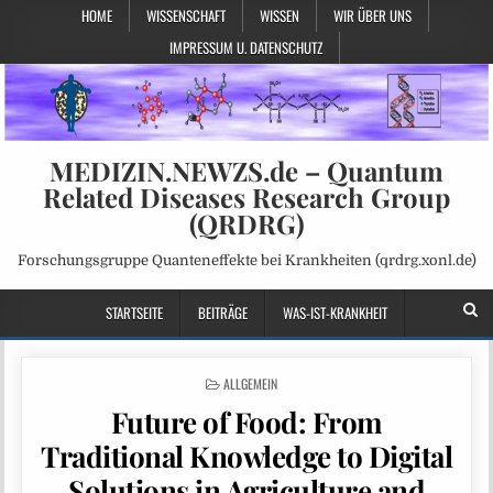
HOME
WISSENSCHAFT
WISSEN
WIR ÜBER UNS
IMPRESSUM U. DATENSCHUTZ
MEDIZIN.NEWZS.de – Quantum
Related Diseases Research Group
(QRDRG)
Forschungsgruppe Quanteneffekte bei Krankheiten (qrdrg.xonl.de)
STARTSEITE
BEITRÄGE
WAS-IST-KRANKHEIT
POSTED
ALLGEMEIN
IN
Future of Food: From
Traditional Knowledge to Digital
Solutions in Agriculture and