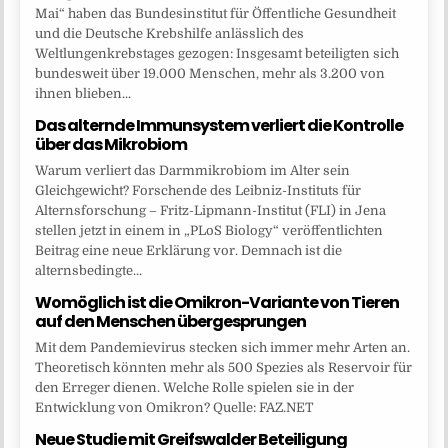
Mai“ haben das Bundesinstitut für Öffentliche Gesundheit
und die Deutsche Krebshilfe anlässlich des
Weltlungenkrebstages gezogen: Insgesamt beteiligten sich
bundesweit über 19.000 Menschen, mehr als 3.200 von
ihnen blieben...
Das alternde Immunsystem verliert die Kontrolle
über das Mikrobiom
Warum verliert das Darmmikrobiom im Alter sein
Gleichgewicht? Forschende des Leibniz-Instituts für
Alternsforschung – Fritz-Lipmann-Institut (FLI) in Jena
stellen jetzt in einem in „PLoS Biology“ veröffentlichten
Beitrag eine neue Erklärung vor. Demnach ist die
alternsbedingte...
Womöglich ist die Omikron-Variante von Tieren
auf den Menschen übergesprungen
Mit dem Pandemievirus stecken sich immer mehr Arten an.
Theoretisch könnten mehr als 500 Spezies als Reservoir für
den Erreger dienen. Welche Rolle spielen sie in der
Entwicklung von Omikron? Quelle: FAZ.NET
Neue Studie mit Greifswalder Beteiligung