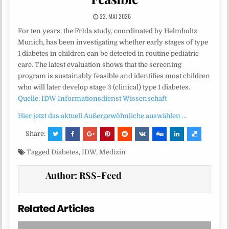
22. MAI 2026
For ten years, the Fr1da study, coordinated by Helmholtz
Munich, has been investigating whether early stages of type
1 diabetes in children can be detected in routine pediatric
care. The latest evaluation shows that the screening
program is sustainably feasible and identifies most children
who will later develop stage 3 (clinical) type 1 diabetes.
Quelle: IDW Informationsdienst Wissenschaft
Hier jetzt das aktuell Außergewöhnliche auswählen …
Share:
Tagged
Diabetes
,
IDW
,
Medizin
Author:
RSS-Feed
Related Articles