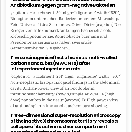
Antibiotikum gegen gram-negative Bakterien
[caption id="attachment_59" align="alignnone" width="529"]
Biologinnen untersuchen Bakterien unter dem Mikroskop.
Foto: Universität des Saarlandes, Oliver Dietze[/caption] Die
Erreger von Infektionserkrankungen Escherichia coli,
Klebsiella pneumoniae, Acinetobacter baumanii und
Pseudomonas aeruginosa haben zwei große
Gemeinsamkeiten: Sie gehören...
The carcinogenic effect of various multi-walled
carbon nanotubes (MWCNTs) after
intraperitoneal injection in rats
[caption id="attachment_251" align="alignnone" width="501"]
Non-neoplastic histopathological findings in the abdominal
cavity. A: High-power view of anti-podoplanin
immunohistochemistry showing single MWCNT A (high
dose) nanotubes in the tissue (arrows). B: High-power view
of anti-podoplanin immunohistochemistry showing...
Three-dimensional super-resolution microscopy
of the inactive X chromosome territory reveals a
collapse of its active nuclear compartment