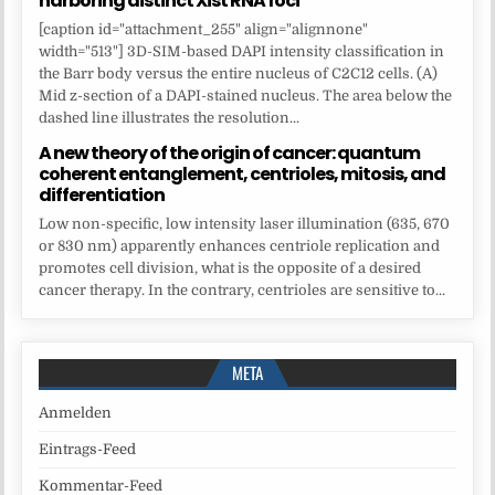
harboring distinct Xist RNA foci
[caption id="attachment_255" align="alignnone"
width="513"] 3D-SIM-based DAPI intensity classification in
the Barr body versus the entire nucleus of C2C12 cells. (A)
Mid z-section of a DAPI-stained nucleus. The area below the
dashed line illustrates the resolution...
A new theory of the origin of cancer: quantum
coherent entanglement, centrioles, mitosis, and
differentiation
Low non-specific, low intensity laser illumination (635, 670
or 830 nm) apparently enhances centriole replication and
promotes cell division, what is the opposite of a desired
cancer therapy. In the contrary, centrioles are sensitive to...
META
Anmelden
Eintrags-Feed
Kommentar-Feed