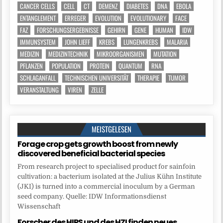
CANCER CELLS
CELL
CT
DEMENZ
DIABETES
DNA
EBOLA
ENTANGLEMENT
ERREGER
EVOLUTION
EVOLUTIONARY
FACE
FAZ
FORSCHUNGSERGEBNISSE
GEHIRN
GENE
HUMAN
IDW
IMMUNSYSTEM
JOHN LIEFF
KREBS
LUNGENKREBS
MALARIA
MEDIZIN
MEDIZINTECHNIK
MIKROORGANISMEN
MUTATION
PFLANZEN
POPULATION
PROTEIN
QUANTUM
RNA
SCHLAGANFALL
TECHNISCHEN UNIVERSITÄT
THERAPIE
TUMOR
VERANSTALTUNG
VIREN
ZELLE
MEISTGELESEN
Forage crop gets growth boost from newly
discovered beneficial bacterial species
From research project to specialised product for sainfoin
cultivation: a bacterium isolated at the Julius Kühn Institute
(JKI) is turned into a commercial inoculum by a German
seed company. Quelle: IDW Informationsdienst
Wissenschaft
Forscher des HIPS und des HZI finden neues