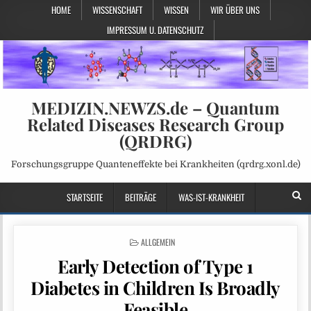
HOME
WISSENSCHAFT
WISSEN
WIR ÜBER UNS
IMPRESSUM U. DATENSCHUTZ
MEDIZIN.NEWZS.de – Quantum
Related Diseases Research Group
(QRDRG)
Forschungsgruppe Quanteneffekte bei Krankheiten (qrdrg.xonl.de)
STARTSEITE
BEITRÄGE
WAS-IST-KRANKHEIT
POSTED
ALLGEMEIN
IN
Early Detection of Type 1
Diabetes in Children Is Broadly
Feasible