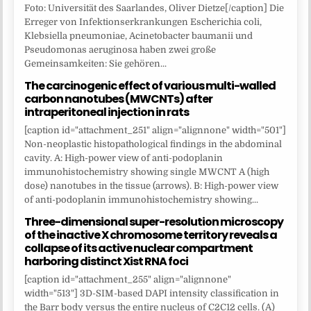
Foto: Universität des Saarlandes, Oliver Dietze[/caption] Die
Erreger von Infektionserkrankungen Escherichia coli,
Klebsiella pneumoniae, Acinetobacter baumanii und
Pseudomonas aeruginosa haben zwei große
Gemeinsamkeiten: Sie gehören...
The carcinogenic effect of various multi-walled
carbon nanotubes (MWCNTs) after
intraperitoneal injection in rats
[caption id="attachment_251" align="alignnone" width="501"]
Non-neoplastic histopathological findings in the abdominal
cavity. A: High-power view of anti-podoplanin
immunohistochemistry showing single MWCNT A (high
dose) nanotubes in the tissue (arrows). B: High-power view
of anti-podoplanin immunohistochemistry showing...
Three-dimensional super-resolution microscopy
of the inactive X chromosome territory reveals a
collapse of its active nuclear compartment
harboring distinct Xist RNA foci
[caption id="attachment_255" align="alignnone"
width="513"] 3D-SIM-based DAPI intensity classification in
the Barr body versus the entire nucleus of C2C12 cells. (A)