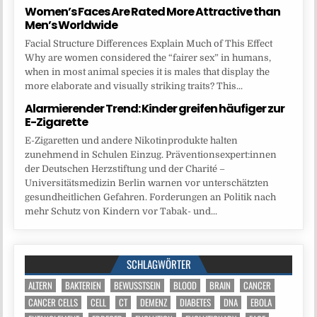
Women’s Faces Are Rated More Attractive than
Men’s Worldwide
Facial Structure Differences Explain Much of This Effect
Why are women considered the “fairer sex” in humans,
when in most animal species it is males that display the
more elaborate and visually striking traits? This...
Alarmierender Trend: Kinder greifen häufiger zur
E-Zigarette
E-Zigaretten und andere Nikotinprodukte halten
zunehmend in Schulen Einzug. Präventionsexpert:innen
der Deutschen Herzstiftung und der Charité –
Universitätsmedizin Berlin warnen vor unterschätzten
gesundheitlichen Gefahren. Forderungen an Politik nach
mehr Schutz von Kindern vor Tabak- und...
SCHLAGWÖRTER
ALTERN
BAKTERIEN
BEWUSSTSEIN
BLOOD
BRAIN
CANCER
CANCER CELLS
CELL
CT
DEMENZ
DIABETES
DNA
EBOLA