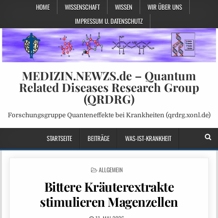
HOME
WISSENSCHAFT
WISSEN
WIR ÜBER UNS
IMPRESSUM U. DATENSCHUTZ
MEDIZIN.NEWZS.de – Quantum
Related Diseases Research Group
(QRDRG)
Forschungsgruppe Quanteneffekte bei Krankheiten (qrdrg.xonl.de)
STARTSEITE
BEITRÄGE
WAS-IST-KRANKHEIT
POSTED
ALLGEMEIN
IN
Bittere Kräuterextrakte
stimulieren Magenzellen