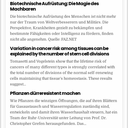
Biotechnische Aufrüstung: Die Magie des
Machbaren
Die biotechnische Aufrüstung des Menschen ist nicht mehr
nur der Traum von Weltverbesserern und Militärs. Die
Perspektive, Krankheiten gezielt zu bekämpfen und
bestimmte Fähigkeiten oder Intelligenz zu fördern, finden
nicht alle angenehm. Quelle: FAZ.NET
Variation in cancer risk among tissues can be
explained by the number of stem cell divisions
Tomasetti and Vogelstein show that the lifetime risk of
cancers of many different types is strongly correlated with
the total number of divisions of the normal self-renewing
cells maintaining that tissue’s homeostasis. These results
suggest...
Pflanzen dürreresistent machen
Wie Pflanzen die winzigen Öffnungen, die auf ihren Blättern
für Gasaustausch und Wasserregulation zuständig sind,
entwickeln und damit ihren Wasserhaushalt steuern, hat ein
Team der Ruhr-Universität unter Leitung von Prof. Dr.
Christopher Grefen herausgefunden. Das...