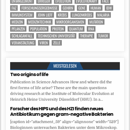
ENTANGLEMENT
ERREGER
EVOLUTION
EVOLUTIONARY
FACE
FAZ
FORSCHUNGSERGEBNISSE
GEHIRN
GENE
HUMAN
IDW
IMMUNSYSTEM
JOHN LIEFF
KREBS
LUNGENKREBS
MALARIA
MEDIZIN
MEDIZINTECHNIK
MIKROORGANISMEN
MUTATION
PFLANZEN
POPULATION
PROTEIN
QUANTUM
RNA
SCHLAGANFALL
TECHNISCHEN UNIVERSITÄT
THERAPIE
TUMOR
VERANSTALTUNG
VIREN
ZELLE
MEISTGELESEN
Two origins of life
Publication in Science Advances How and where did the
first forms of life arise? These are the main questions
driving research at the Institute of Molecular Evolution at
Heinrich Heine University Düsseldorf (HHU). In a...
Forscher des HIPS und des HZI finden neues
Antibiotikum gegen gram-negative Bakterien
[caption id="attachment_59" align="alignnone" width="529"]
Biologinnen untersuchen Bakterien unter dem Mikroskop.