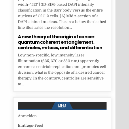
width="513"] 3D-SIM-based DAPI intensity
classification in the Barr body versus the entire
nucleus of C2C12 cells. (A) Mid z-section of a
DAPI-stained nucleus. The area below the dashed
line illustrates the resolution...
A new theory of the origin of cancer:
quantum coherent entanglement,
centrioles, mitosis, and differentiation
Low non-specific, low intensity laser
illumination (635, 670 or 830 nm) apparently
enhances centriole replication and promotes cell
division, what is the opposite of a desired cancer
therapy. In the contrary, centrioles are sensitive
to...
META
Anmelden
Eintrags-Feed