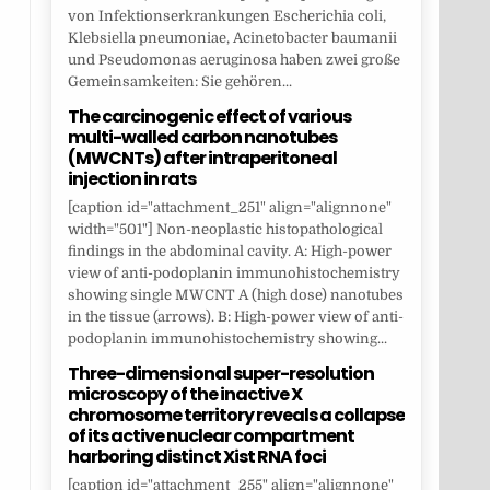
von Infektionserkrankungen Escherichia coli,
Klebsiella pneumoniae, Acinetobacter baumanii
und Pseudomonas aeruginosa haben zwei große
Gemeinsamkeiten: Sie gehören...
The carcinogenic effect of various
multi-walled carbon nanotubes
(MWCNTs) after intraperitoneal
injection in rats
[caption id="attachment_251" align="alignnone"
width="501"] Non-neoplastic histopathological
findings in the abdominal cavity. A: High-power
view of anti-podoplanin immunohistochemistry
showing single MWCNT A (high dose) nanotubes
in the tissue (arrows). B: High-power view of anti-
podoplanin immunohistochemistry showing...
Three-dimensional super-resolution
microscopy of the inactive X
chromosome territory reveals a collapse
of its active nuclear compartment
harboring distinct Xist RNA foci
[caption id="attachment_255" align="alignnone"