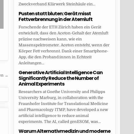
Zweckverband Klärwerk Steinhäule ein...
Pusten statt bluten: Gerät misst
Fettverbrennung in der Atemluft
Forschende der ETH Zürich haben ein Gerät
entwickelt, dass den Aceton-Gehalt der Atemluft
präzise nachweisen kann, wie ein
Massenspektrometer. Aceton entsteht, wenn der
Körper Fett verbrennt. Dank einer Smartphone-
App, die den Proband:innen in Echtzeit
Anleitungen...
Generative Artificial Intelligence Can
gen →
Significantly Reduce the Number of
Animal Experiments
Researchers at Goethe University and Philipps
University Marburg, in collaboration with the
Fraunhofer Institute for Translational Medicine
and Pharmacology ITMP, have developed a new
artificial intelligence to reduce animal
experiments. The AI, called genESOM, was...
Warum Alternativmedizin und moderne