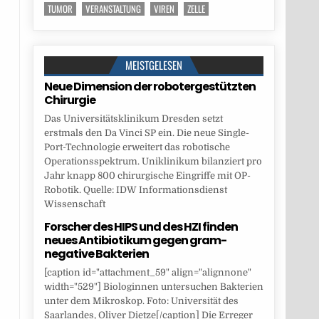
TUMOR
VERANSTALTUNG
VIREN
ZELLE
MEISTGELESEN
Neue Dimension der robotergestützten
Chirurgie
Das Universitätsklinikum Dresden setzt
erstmals den Da Vinci SP ein. Die neue Single-
Port-Technologie erweitert das robotische
Operationsspektrum. Uniklinikum bilanziert pro
Jahr knapp 800 chirurgische Eingriffe mit OP-
Robotik. Quelle: IDW Informationsdienst
Wissenschaft
Forscher des HIPS und des HZI finden
neues Antibiotikum gegen gram-
negative Bakterien
[caption id="attachment_59" align="alignnone"
width="529"] Biologinnen untersuchen Bakterien
unter dem Mikroskop. Foto: Universität des
Saarlandes, Oliver Dietze[/caption] Die Erreger