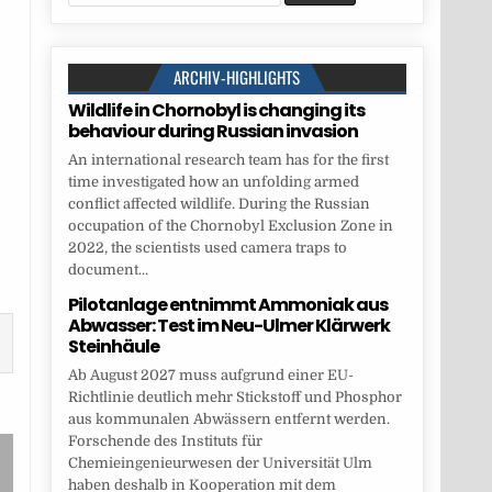
for:
ARCHIV-HIGHLIGHTS
Wildlife in Chornobyl is changing its
behaviour during Russian invasion
An international research team has for the first
time investigated how an unfolding armed
conflict affected wildlife. During the Russian
occupation of the Chornobyl Exclusion Zone in
2022, the scientists used camera traps to
document...
Pilotanlage entnimmt Ammoniak aus
Abwasser: Test im Neu-Ulmer Klärwerk
Steinhäule
Ab August 2027 muss aufgrund einer EU-
Richtlinie deutlich mehr Stickstoff und Phosphor
aus kommunalen Abwässern entfernt werden.
Forschende des Instituts für
Chemieingenieurwesen der Universität Ulm
haben deshalb in Kooperation mit dem