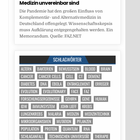
Medizin unvereinbar sind
Die Pandemie hat den großen Einfluss von
Komplementär- und Alternativmedizin in
Deutschland offengelegt. Wissenschaftsskepsis
muss Aufklärung entgegengehalten werden. Ein
Memorandum. Quelle: FAZ.NET
SCHLAGWÖRTER
ALTERN
BAKTERIEN
BEWUSSTSEIN
BLOOD
BRAIN
CANCER
CANCER CELLS
CELL
CT
DEMENZ
DIABETES
DNA
EBOLA
ENTANGLEMENT
ERREGER
EVOLUTION
EVOLUTIONARY
FACE
FAZ
FORSCHUNGSERGEBNISSE
GEHIRN
GENE
HUMAN
IDW
IMMUNSYSTEM
JOHN LIEFF
KREBS
LUNGENKREBS
MALARIA
MEDIZIN
MEDIZINTECHNIK
MIKROORGANISMEN
MUTATION
PFLANZEN
POPULATION
PROTEIN
QUANTUM
RNA
SCHLAGANFALL
TECHNISCHEN UNIVERSITÄT
THERAPIE