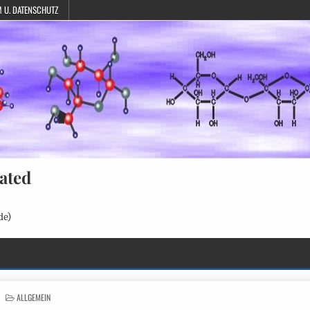
 U. DATENSCHUTZ
ated
de)
POSTED
ALLGEMEIN
IN