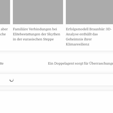
 aber
Familiäre Verbindungen bei
Erfolgsmodell Braunbär: 3D-
iche
Elitebestattungen der Skythen
Analyse enthüllt das
in der eurasischen Steppe
Geheimnis ihrer
Klimaresilienz
tte
Ein Doppelagent sorgt für Überraschun