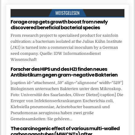
MEISTGELESEN
Forage crop gets growth boost from newly
discovered beneficial bacterial species
From research project to specialised product for sainfoin
cultivation: a bacterium isolated at the Julius Kühn Institute
(JKI) is turned into a commercial inoculum by a German
seed company. Quelle: IDW Informationsdienst
Wissenschaft
Forscher des HIPS und des HZI finden neues
Antibiotikum gegen gram-negative Bakterien
[caption id="attachment_59" align="alignnone" width="529"]
Biologinnen untersuchen Bakterien unter dem Mikroskop.
Foto: Universität des Saarlandes, Oliver Dietze[/caption] Die
Erreger von Infektionserkrankungen Escherichia coli,
Klebsiella pneumoniae, Acinetobacter baumanii und
Pseudomonas aeruginosa haben zwei große
Gemeinsamkeiten: Sie gehören...
The carcinogenic effect of various multi-walled
carbon nanotubes (MWCNTs) after