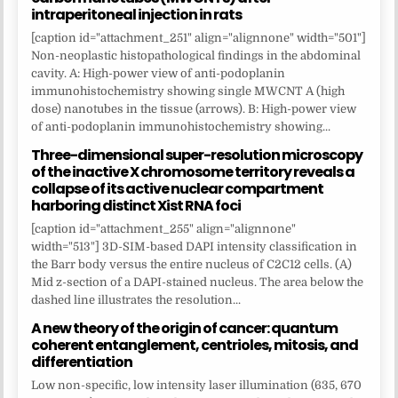
intraperitoneal injection in rats
[caption id="attachment_251" align="alignnone" width="501"]
Non-neoplastic histopathological findings in the abdominal
cavity. A: High-power view of anti-podoplanin
immunohistochemistry showing single MWCNT A (high
dose) nanotubes in the tissue (arrows). B: High-power view
of anti-podoplanin immunohistochemistry showing...
Three-dimensional super-resolution microscopy
of the inactive X chromosome territory reveals a
collapse of its active nuclear compartment
harboring distinct Xist RNA foci
[caption id="attachment_255" align="alignnone"
width="513"] 3D-SIM-based DAPI intensity classification in
the Barr body versus the entire nucleus of C2C12 cells. (A)
Mid z-section of a DAPI-stained nucleus. The area below the
dashed line illustrates the resolution...
A new theory of the origin of cancer: quantum
coherent entanglement, centrioles, mitosis, and
differentiation
Low non-specific, low intensity laser illumination (635, 670