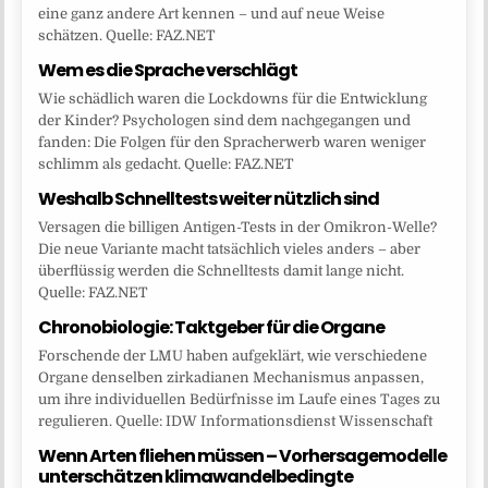
eine ganz andere Art kennen – und auf neue Weise
schätzen. Quelle: FAZ.NET
Wem es die Sprache verschlägt
Wie schädlich waren die Lockdowns für die Entwicklung
der Kinder? Psychologen sind dem nachgegangen und
fanden: Die Folgen für den Spracherwerb waren weniger
schlimm als gedacht. Quelle: FAZ.NET
Weshalb Schnelltests weiter nützlich sind
Versagen die billigen Antigen-Tests in der Omikron-Welle?
Die neue Variante macht tatsächlich vieles anders – aber
überflüssig werden die Schnelltests damit lange nicht.
Quelle: FAZ.NET
Chronobiologie: Taktgeber für die Organe
Forschende der LMU haben aufgeklärt, wie verschiedene
Organe denselben zirkadianen Mechanismus anpassen,
um ihre individuellen Bedürfnisse im Laufe eines Tages zu
regulieren. Quelle: IDW Informationsdienst Wissenschaft
Wenn Arten fliehen müssen – Vorhersagemodelle
unterschätzen klimawandelbedingte