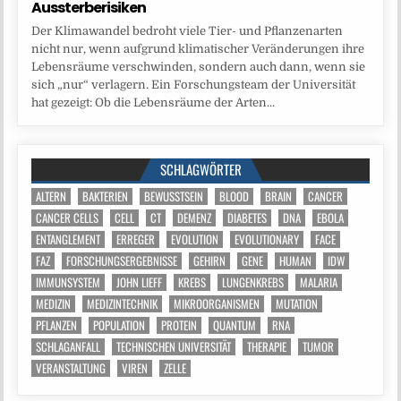
Aussterberisiken
Der Klimawandel bedroht viele Tier- und Pflanzenarten
nicht nur, wenn aufgrund klimatischer Veränderungen ihre
Lebensräume verschwinden, sondern auch dann, wenn sie
sich „nur“ verlagern. Ein Forschungsteam der Universität
hat gezeigt: Ob die Lebensräume der Arten...
SCHLAGWÖRTER
ALTERN
BAKTERIEN
BEWUSSTSEIN
BLOOD
BRAIN
CANCER
CANCER CELLS
CELL
CT
DEMENZ
DIABETES
DNA
EBOLA
ENTANGLEMENT
ERREGER
EVOLUTION
EVOLUTIONARY
FACE
FAZ
FORSCHUNGSERGEBNISSE
GEHIRN
GENE
HUMAN
IDW
IMMUNSYSTEM
JOHN LIEFF
KREBS
LUNGENKREBS
MALARIA
MEDIZIN
MEDIZINTECHNIK
MIKROORGANISMEN
MUTATION
PFLANZEN
POPULATION
PROTEIN
QUANTUM
RNA
SCHLAGANFALL
TECHNISCHEN UNIVERSITÄT
THERAPIE
TUMOR
VERANSTALTUNG
VIREN
ZELLE