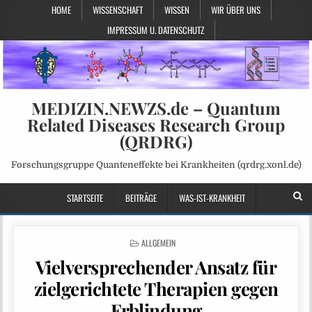
HOME
WISSENSCHAFT
WISSEN
WIR ÜBER UNS
IMPRESSUM U. DATENSCHUTZ
MEDIZIN.NEWZS.de – Quantum
Related Diseases Research Group
(QRDRG)
Forschungsgruppe Quanteneffekte bei Krankheiten (qrdrg.xonl.de)
STARTSEITE
BEITRÄGE
WAS-IST-KRANKHEIT
POSTED
ALLGEMEIN
IN
Vielversprechender Ansatz für
zielgerichtete Therapien gegen
Erblindung