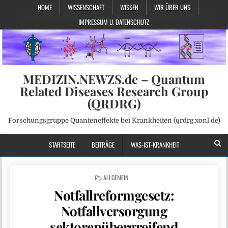
HOME
WISSENSCHAFT
WISSEN
WIR ÜBER UNS
IMPRESSUM U. DATENSCHUTZ
MEDIZIN.NEWZS.de – Quantum
Related Diseases Research Group
(QRDRG)
Forschungsgruppe Quanteneffekte bei Krankheiten (qrdrg.xonl.de)
STARTSEITE
BEITRÄGE
WAS-IST-KRANKHEIT
POSTED
ALLGEMEIN
IN
Notfallreformgesetz:
Notfallversorgung
sektorenübergreifend