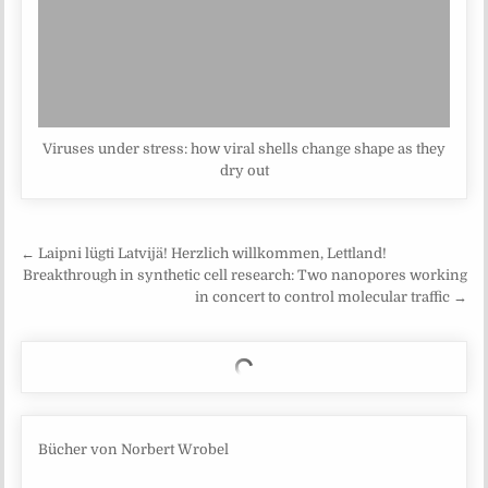
Viruses under stress: how viral shells change shape as they
dry out
Beitragsnavigation
← Laipni lügti Latvijä! Herzlich willkommen, Lettland!
Breakthrough in synthetic cell research: Two nanopores working
in concert to control molecular traffic →
Bücher von Norbert Wrobel