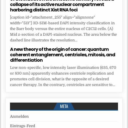
collapse of its active nuclear compartment
harboring distinct Xist RNA foci
[caption id="attachment_255" align="alignnone"
width="513"] 3D-SIM-based DAPI intensity classification in
the Barr body versus the entire nucleus of C2C12 cells. (A)
Mid z-section of a DAPI-stained nucleus. The area below the
dashed line illustrates the resolution...
A new theory of the origin of cancer: quantum
coherent entanglement, centrioles, mitosis, and
differentiation
Low non-specific, low intensity laser illumination (635, 670
or 830 nm) apparently enhances centriole replication and
promotes cell division, what is the opposite of a desired
cancer therapy. In the contrary, centrioles are sensitive to...
META
Anmelden
Eintrags-Feed