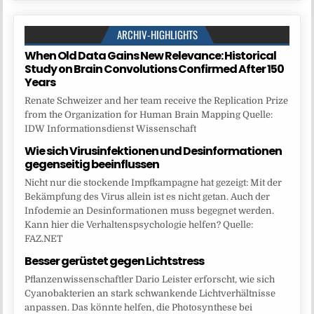
ARCHIV-HIGHLIGHTS
When Old Data Gains New Relevance: Historical
Study on Brain Convolutions Confirmed After 150
Years
Renate Schweizer and her team receive the Replication Prize
from the Organization for Human Brain Mapping Quelle:
IDW Informationsdienst Wissenschaft
Wie sich Virusinfektionen und Desinformationen
gegenseitig beeinflussen
Nicht nur die stockende Impfkampagne hat gezeigt: Mit der
Bekämpfung des Virus allein ist es nicht getan. Auch der
Infodemie an Desinformationen muss begegnet werden.
Kann hier die Verhaltenspsychologie helfen? Quelle:
FAZ.NET
Besser gerüstet gegen Lichtstress
Pflanzenwissenschaftler Dario Leister erforscht, wie sich
Cyanobakterien an stark schwankende Lichtverhältnisse
anpassen. Das könnte helfen, die Photosynthese bei