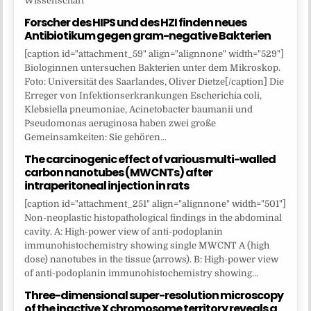
Wissenschaft
Forscher des HIPS und des HZI finden neues
Antibiotikum gegen gram-negative Bakterien
[caption id="attachment_59" align="alignnone" width="529"]
Biologinnen untersuchen Bakterien unter dem Mikroskop.
Foto: Universität des Saarlandes, Oliver Dietze[/caption] Die
Erreger von Infektionserkrankungen Escherichia coli,
Klebsiella pneumoniae, Acinetobacter baumanii und
Pseudomonas aeruginosa haben zwei große
Gemeinsamkeiten: Sie gehören...
The carcinogenic effect of various multi-walled
carbon nanotubes (MWCNTs) after
intraperitoneal injection in rats
[caption id="attachment_251" align="alignnone" width="501"]
Non-neoplastic histopathological findings in the abdominal
cavity. A: High-power view of anti-podoplanin
immunohistochemistry showing single MWCNT A (high
dose) nanotubes in the tissue (arrows). B: High-power view
of anti-podoplanin immunohistochemistry showing...
Three-dimensional super-resolution microscopy
of the inactive X chromosome territory reveals a