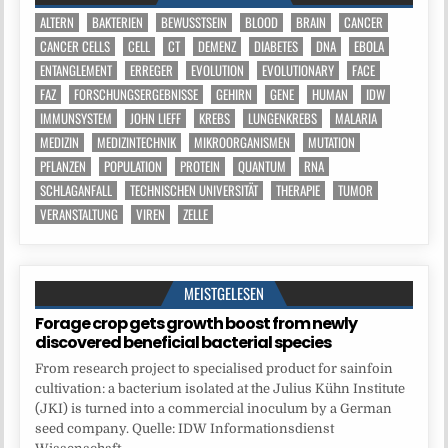
ALTERN
BAKTERIEN
BEWUSSTSEIN
BLOOD
BRAIN
CANCER
CANCER CELLS
CELL
CT
DEMENZ
DIABETES
DNA
EBOLA
ENTANGLEMENT
ERREGER
EVOLUTION
EVOLUTIONARY
FACE
FAZ
FORSCHUNGSERGEBNISSE
GEHIRN
GENE
HUMAN
IDW
IMMUNSYSTEM
JOHN LIEFF
KREBS
LUNGENKREBS
MALARIA
MEDIZIN
MEDIZINTECHNIK
MIKROORGANISMEN
MUTATION
PFLANZEN
POPULATION
PROTEIN
QUANTUM
RNA
SCHLAGANFALL
TECHNISCHEN UNIVERSITÄT
THERAPIE
TUMOR
VERANSTALTUNG
VIREN
ZELLE
MEISTGELESEN
Forage crop gets growth boost from newly
discovered beneficial bacterial species
From research project to specialised product for sainfoin
cultivation: a bacterium isolated at the Julius Kühn Institute
(JKI) is turned into a commercial inoculum by a German
seed company. Quelle: IDW Informationsdienst