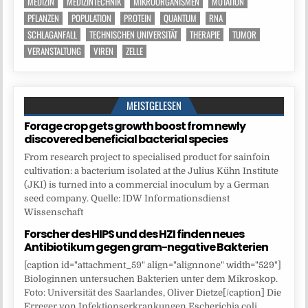
MEDIZIN
MEDIZINTECHNIK
MIKROORGANISMEN
MUTATION
PFLANZEN
POPULATION
PROTEIN
QUANTUM
RNA
SCHLAGANFALL
TECHNISCHEN UNIVERSITÄT
THERAPIE
TUMOR
VERANSTALTUNG
VIREN
ZELLE
MEISTGELESEN
Forage crop gets growth boost from newly
discovered beneficial bacterial species
From research project to specialised product for sainfoin
cultivation: a bacterium isolated at the Julius Kühn Institute
(JKI) is turned into a commercial inoculum by a German
seed company. Quelle: IDW Informationsdienst
Wissenschaft
Forscher des HIPS und des HZI finden neues
Antibiotikum gegen gram-negative Bakterien
[caption id="attachment_59" align="alignnone" width="529"]
Biologinnen untersuchen Bakterien unter dem Mikroskop.
Foto: Universität des Saarlandes, Oliver Dietze[/caption] Die
Erreger von Infektionserkrankungen Escherichia coli,