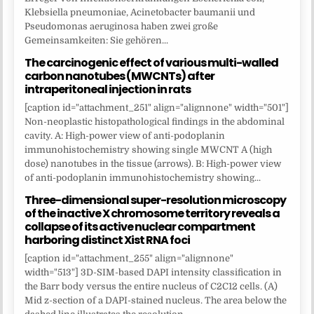
Klebsiella pneumoniae, Acinetobacter baumanii und
Pseudomonas aeruginosa haben zwei große
Gemeinsamkeiten: Sie gehören...
The carcinogenic effect of various multi-walled
carbon nanotubes (MWCNTs) after
intraperitoneal injection in rats
[caption id="attachment_251" align="alignnone" width="501"]
Non-neoplastic histopathological findings in the abdominal
cavity. A: High-power view of anti-podoplanin
immunohistochemistry showing single MWCNT A (high
dose) nanotubes in the tissue (arrows). B: High-power view
of anti-podoplanin immunohistochemistry showing...
Three-dimensional super-resolution microscopy
of the inactive X chromosome territory reveals a
collapse of its active nuclear compartment
harboring distinct Xist RNA foci
[caption id="attachment_255" align="alignnone"
width="513"] 3D-SIM-based DAPI intensity classification in
the Barr body versus the entire nucleus of C2C12 cells. (A)
Mid z-section of a DAPI-stained nucleus. The area below the