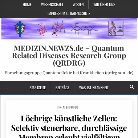
HOME
WISSENSCHAFT
WISSEN
WIR ÜBER UNS
IMPRESSUM U. DATENSCHUTZ
MEDIZIN.NEWZS.de – Quantum
Related Diseases Research Group
(QRDRG)
Forschungsgruppe Quanteneffekte bei Krankheiten (qrdrg.xonl.de)
STARTSEITE
BEITRÄGE
WAS-IST-KRANKHEIT
POSTED
ALLGEMEIN
IN
Löchrige künstliche Zellen:
Selektiv steuerbare, durchlässige
Membran erlaubt vielfältigen