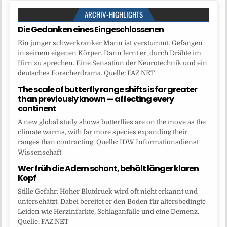
ARCHIV-HIGHLIGHTS
Die Gedanken eines Eingeschlossenen
Ein junger schwerkranker Mann ist verstummt. Gefangen
in seinem eigenen Körper. Dann lernt er, durch Drähte im
Hirn zu sprechen. Eine Sensation der Neurotechnik und ein
deutsches Forscherdrama. Quelle: FAZ.NET
The scale of butterfly range shifts is far greater
than previously known — affecting every
continent
A new global study shows butterflies are on the move as the
climate warms, with far more species expanding their
ranges than contracting. Quelle: IDW Informationsdienst
Wissenschaft
Wer früh die Adern schont, behält länger klaren
Kopf
Stille Gefahr: Hoher Blutdruck wird oft nicht erkannt und
unterschätzt. Dabei bereitet er den Boden für altersbedingte
Leiden wie Herzinfarkte, Schlaganfälle und eine Demenz.
Quelle: FAZ.NET