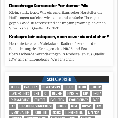
Die schräge Karriere der Pandemie-Pille
Klein, stark, teuer: Wie ein amerikanischer Hersteller die
Hoffnungen auf eine wirksame und einfache Therapie
gegen Covid-19 forciert und der Impfung womöglich einen
Streich spielt. Quelle: FAZ.NET
Krebsproteine stoppen, noch bevor sie entstehen?
Neu entwickelter „Molekularer Radierer“ zerstört die
Bauanleitung des Krebsproteins NRAS und löst
überraschende Veränderungen in Krebszellen aus Quelle:
IDW Informationsdienst Wissenschaft
SCHLAGWÖRTER
ALTERN
BAKTERIEN
BEWUSSTSEIN
BLOOD
BRAIN
CANCER
CANCER CELLS
CELL
CT
DEMENZ
DIABETES
DNA
EBOLA
ENTANGLEMENT
ERREGER
EVOLUTION
EVOLUTIONARY
FACE
FAZ
FORSCHUNGSERGEBNISSE
GEHIRN
GENE
HUMAN
IDW
IMMUNSYSTEM
JOHN LIEFF
KREBS
LUNGENKREBS
MALARIA