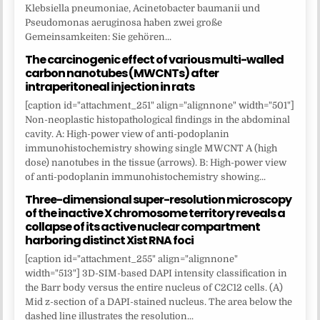
Klebsiella pneumoniae, Acinetobacter baumanii und
Pseudomonas aeruginosa haben zwei große
Gemeinsamkeiten: Sie gehören...
The carcinogenic effect of various multi-walled
carbon nanotubes (MWCNTs) after
intraperitoneal injection in rats
[caption id="attachment_251" align="alignnone" width="501"]
Non-neoplastic histopathological findings in the abdominal
cavity. A: High-power view of anti-podoplanin
immunohistochemistry showing single MWCNT A (high
dose) nanotubes in the tissue (arrows). B: High-power view
of anti-podoplanin immunohistochemistry showing...
Three-dimensional super-resolution microscopy
of the inactive X chromosome territory reveals a
collapse of its active nuclear compartment
harboring distinct Xist RNA foci
[caption id="attachment_255" align="alignnone"
width="513"] 3D-SIM-based DAPI intensity classification in
the Barr body versus the entire nucleus of C2C12 cells. (A)
Mid z-section of a DAPI-stained nucleus. The area below the
dashed line illustrates the resolution...