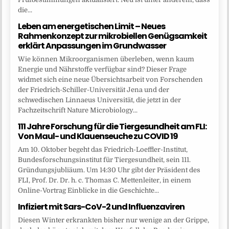
die...
Leben am energetischen Limit – Neues
Rahmenkonzept zur mikrobiellen Genügsamkeit
erklärt Anpassungen im Grundwasser
Wie können Mikroorganismen überleben, wenn kaum
Energie und Nährstoffe verfügbar sind? Dieser Frage
widmet sich eine neue Übersichtsarbeit von Forschenden
der Friedrich-Schiller-Universität Jena und der
schwedischen Linnaeus Universität, die jetzt in der
Fachzeitschrift Nature Microbiology...
111 Jahre Forschung für die Tiergesundheit am FLI:
Von Maul- und Klauenseuche zu COVID 19
Am 10. Oktober begeht das Friedrich-Loeffler-Institut,
Bundesforschungsinstitut für Tiergesundheit, sein 111.
Gründungsjubliäum. Um 14:30 Uhr gibt der Präsident des
FLI, Prof. Dr. Dr. h. c. Thomas C. Mettenleiter, in einem
Online-Vortrag Einblicke in die Geschichte...
Infiziert mit Sars-CoV-2 und Influenzaviren
Diesen Winter erkrankten bisher nur wenige an der Grippe,