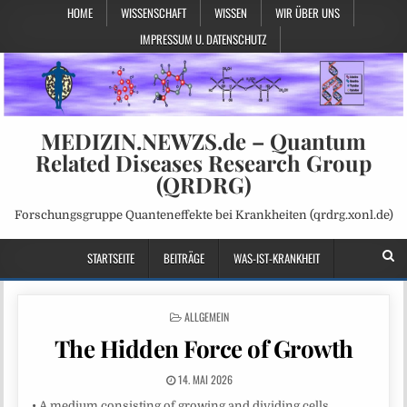
HOME
WISSENSCHAFT
WISSEN
WIR ÜBER UNS
IMPRESSUM U. DATENSCHUTZ
MEDIZIN.NEWZS.de – Quantum
Related Diseases Research Group
(QRDRG)
Forschungsgruppe Quanteneffekte bei Krankheiten (qrdrg.xonl.de)
STARTSEITE
BEITRÄGE
WAS-IST-KRANKHEIT
POSTED
ALLGEMEIN
IN
The Hidden Force of Growth
14. MAI 2026
• A medium consisting of growing and dividing cells