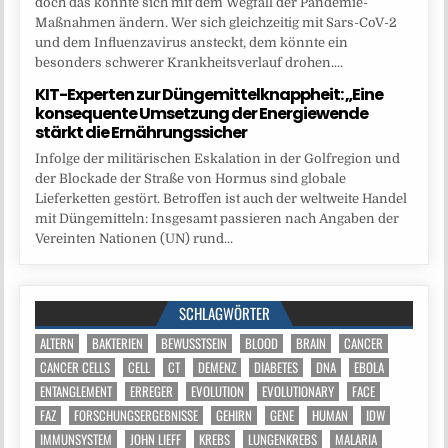
doch das könnte sich mit dem Wegfall der Pandemie-
Maßnahmen ändern. Wer sich gleichzeitig mit Sars-CoV-2
und dem Influenzavirus ansteckt, dem könnte ein
besonders schwerer Krankheitsverlauf drohen....
KIT-Experten zur Düngemittelknappheit: „Eine
konsequente Umsetzung der Energiewende
stärkt die Ernährungssicher
Infolge der militärischen Eskalation in der Golfregion und
der Blockade der Straße von Hormus sind globale
Lieferketten gestört. Betroffen ist auch der weltweite Handel
mit Düngemitteln: Insgesamt passieren nach Angaben der
Vereinten Nationen (UN) rund...
SCHLAGWÖRTER
ALTERN
BAKTERIEN
BEWUSSTSEIN
BLOOD
BRAIN
CANCER
CANCER CELLS
CELL
CT
DEMENZ
DIABETES
DNA
EBOLA
ENTANGLEMENT
ERREGER
EVOLUTION
EVOLUTIONARY
FACE
FAZ
FORSCHUNGSERGEBNISSE
GEHIRN
GENE
HUMAN
IDW
IMMUNSYSTEM
JOHN LIEFF
KREBS
LUNGENKREBS
MALARIA