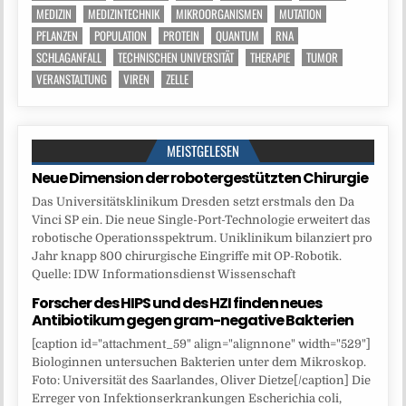
MEDIZIN
MEDIZINTECHNIK
MIKROORGANISMEN
MUTATION
PFLANZEN
POPULATION
PROTEIN
QUANTUM
RNA
SCHLAGANFALL
TECHNISCHEN UNIVERSITÄT
THERAPIE
TUMOR
VERANSTALTUNG
VIREN
ZELLE
MEISTGELESEN
Neue Dimension der robotergestützten Chirurgie
Das Universitätsklinikum Dresden setzt erstmals den Da
Vinci SP ein. Die neue Single-Port-Technologie erweitert das
robotische Operationsspektrum. Uniklinikum bilanziert pro
Jahr knapp 800 chirurgische Eingriffe mit OP-Robotik.
Quelle: IDW Informationsdienst Wissenschaft
Forscher des HIPS und des HZI finden neues
Antibiotikum gegen gram-negative Bakterien
[caption id="attachment_59" align="alignnone" width="529"]
Biologinnen untersuchen Bakterien unter dem Mikroskop.
Foto: Universität des Saarlandes, Oliver Dietze[/caption] Die
Erreger von Infektionserkrankungen Escherichia coli,