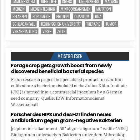
IMMUNSYSTEM
JOHN LIEFF
KREBS
LUNGENKREBS
MALARIA
MEDIZIN
MEDIZINTECHNIK
MIKROORGANISMEN
MUTATION
PFLANZEN
POPULATION
PROTEIN
QUANTUM
RNA
SCHLAGANFALL
TECHNISCHEN UNIVERSITÄT
THERAPIE
TUMOR
VERANSTALTUNG
VIREN
ZELLE
MEISTGELESEN
Forage crop gets growth boost from newly
discovered beneficial bacterial species
From research project to specialised product for sainfoin
cultivation: a bacterium isolated at the Julius Kühn Institute
(JKI) is turned into a commercial inoculum by a German
seed company. Quelle: IDW Informationsdienst
Wissenschaft
Forscher des HIPS und des HZI finden neues
Antibiotikum gegen gram-negative Bakterien
[caption id="attachment_59" align="alignnone" width="529"]
Biologinnen untersuchen Bakterien unter dem Mikroskop.