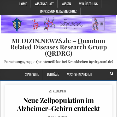
HOME
WISSENSCHAFT
WISSEN
WIR ÜBER UNS
IMPRESSUM U. DATENSCHUTZ
MEDIZIN.NEWZS.de – Quantum
Related Diseases Research Group
(QRDRG)
Forschungsgruppe Quanteneffekte bei Krankheiten (qrdrg.xonl.de)
STARTSEITE
BEITRÄGE
WAS-IST-KRANKHEIT
POSTED
ALLGEMEIN
IN
Neue Zellpopulation im
Alzheimer-Gehirn entdeckt