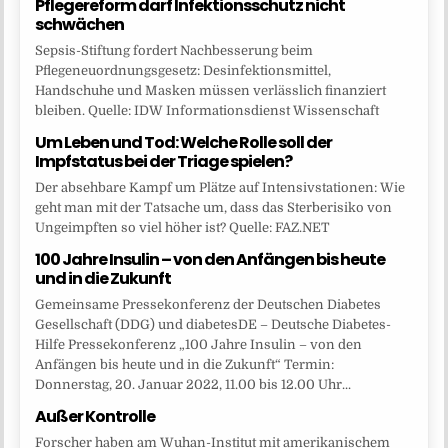
Pflegereform darf Infektionsschutz nicht
schwächen
Sepsis-Stiftung fordert Nachbesserung beim
Pflegeneuordnungsgesetz: Desinfektionsmittel,
Handschuhe und Masken müssen verlässlich finanziert
bleiben. Quelle: IDW Informationsdienst Wissenschaft
Um Leben und Tod: Welche Rolle soll der
Impfstatus bei der Triage spielen?
Der absehbare Kampf um Plätze auf Intensivstationen: Wie
geht man mit der Tatsache um, dass das Sterberisiko von
Ungeimpften so viel höher ist? Quelle: FAZ.NET
100 Jahre Insulin – von den Anfängen bis heute
und in die Zukunft
Gemeinsame Pressekonferenz der Deutschen Diabetes
Gesellschaft (DDG) und diabetesDE – Deutsche Diabetes-
Hilfe Pressekonferenz „100 Jahre Insulin – von den
Anfängen bis heute und in die Zukunft“ Termin:
Donnerstag, 20. Januar 2022, 11.00 bis 12.00 Uhr...
Außer Kontrolle
Forscher haben am Wuhan-Institut mit amerikanischem