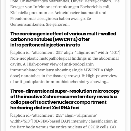
Foto: Universität des Saarlandes, Oliver Dietze[/caption] Die
Erreger von Infektionserkrankungen Escherichia coli,
Klebsiella pneumoniae, Acinetobacter baumanii und
Pseudomonas aeruginosa haben zwei große
Gemeinsamkeiten: Sie gehören...
The carcinogenic effect of various multi-walled
carbon nanotubes (MWCNTs) after
intraperitoneal injection in rats
[caption id="attachment_251" align="alignnone" width="501"]
Non-neoplastic histopathological findings in the abdominal
cavity. A: High-power view of anti-podoplanin
immunohistochemistry showing single MWCNT A (high
dose) nanotubes in the tissue (arrows). B: High-power view
of anti-podoplanin immunohistochemistry showing...
Three-dimensional super-resolution microscopy
of the inactive X chromosome territory reveals a
collapse of its active nuclear compartment
harboring distinct Xist RNA foci
[caption id="attachment_255" align="alignnone"
width="513"] 3D-SIM-based DAPI intensity classification in
the Barr body versus the entire nucleus of C2C12 cells. (A)