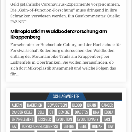
Geld gefährliche Coronavirus-Experimente vorgenommen.
Die „Gain-of-Function-Forschung“ muss dringend in ihre
Schranken verwiesen werden. Ein Gastkommentar. Quelle:
FAZ.NET
Mikroplastik im Waldboden: Forschung am
Krappenberg
Forschende der Hochschule Coburg und der Hochschule für
Forstwirtschaft Rottenburg untersuchen den Waldboden
entlang der Mountainbike-Trails am Krappenberg bei
Lichtenfels in Oberfranken. Sie wollen herausfinden, ob
sich dort Mikroplastik ansammelt und welche Folgen das
für...
SCHLAGWÖRTER
ALTERN
BAKTERIEN
BEWUSSTSEIN
BLOOD
BRAIN
CANCER
CANCER CELLS
CELL
CT
DEMENZ
DIABETES
DNA
EBOLA
ENTANGLEMENT
ERREGER
EVOLUTION
EVOLUTIONARY
FACE
FAZ
FORSCHUNGSERGEBNISSE
GEHIRN
GENE
HUMAN
IDW