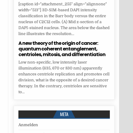
[caption id="attachment_255" align="alignnone"
width="513"] 3D-SIM-based DAPI intensity
classification in the Barr body versus the entire
nucleus of C2C12 cells. (A) Mid z-section of a
DAPI-stained nucleus. The area below the dashed
line illustrates the resolution...
A new theory of the origin of cancer:
quantum coherent entanglement,
centrioles, mitosis, and differentiation
Low non-specific, low intensity laser
illumination (635, 670 or 830 nm) apparently
enhances centriole replication and promotes cell
division, what is the opposite of a desired cancer
therapy. In the contrary, centrioles are sensitive
to...
META
Anmelden