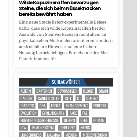
Wilde Kapuzineraffen bevorzugen
Steine, die sich beim Nüsseknacken
bereits bewährt haben
Eine neue Studie liefert experimentelle Belege
dafür, dass sich wilde Kapuzineraffen bei der
Auswahl von Steinwerkzeugen nicht allein an
physikalischen Merkmalen orientieren, sondern
auch sichtbare Hinweise auf eine frühere
Nutzung berücksichtigen. Forschende des Max-
Planck-Instituts für...
SCHLAGWÖRTER
ALTERN
BAKTERIEN
BEWUSSTSEIN
BLOOD
BRAIN
CANCER
CANCER CELLS
CELL
CT
DEMENZ
DIABETES
DNA
EBOLA
ENTANGLEMENT
ERREGER
EVOLUTION
EVOLUTIONARY
FACE
FAZ
FORSCHUNGSERGEBNISSE
GEHIRN
GENE
HUMAN
IDW
IMMUNSYSTEM
JOHN LIEFF
KREBS
LUNGENKREBS
MALARIA
MEDIZIN
MEDIZINTECHNIK