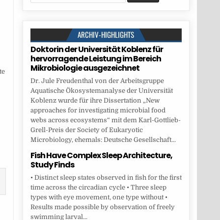
for:
ARCHIV-HIGHLIGHTS
Doktorin der Universität Koblenz für
hervorragende Leistung im Bereich
Mikrobiologie ausgezeichnet
te
Dr. Jule Freudenthal von der Arbeitsgruppe
Aquatische Ökosystemanalyse der Universität
Koblenz wurde für ihre Dissertation „New
approaches for investigating microbial food
webs across ecosystems“ mit dem Karl-Gottlieb-
Grell-Preis der Society of Eukaryotic
Microbiology, ehemals: Deutsche Gesellschaft...
Fish Have Complex Sleep Architecture,
Study Finds
• Distinct sleep states observed in fish for the first
time across the circadian cycle • Three sleep
types with eye movement, one type without •
Results made possible by observation of freely
swimming larval...