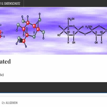
 U. DATENSCHUTZ
ated
de)
POSTED
ALLGEMEIN
IN