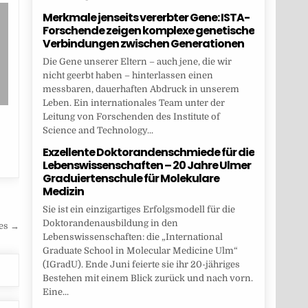
Merkmale jenseits vererbter Gene: ISTA-
Forschende zeigen komplexe genetische
Verbindungen zwischen Generationen
Die Gene unserer Eltern – auch jene, die wir
nicht geerbt haben – hinterlassen einen
messbaren, dauerhaften Abdruck in unserem
Leben. Ein internationales Team unter der
Leitung von Forschenden des Institute of
Science and Technology...
Exzellente Doktorandenschmiede für die
Lebenswissenschaften – 20 Jahre Ulmer
Graduiertenschule für Molekulare
Medizin
Sie ist ein einzigartiges Erfolgsmodell für die
Doktorandenausbildung in den
ges →
Lebenswissenschaften: die „International
Graduate School in Molecular Medicine Ulm“
(IGradU). Ende Juni feierte sie ihr 20-jähriges
Bestehen mit einem Blick zurück und nach vorn.
Eine...