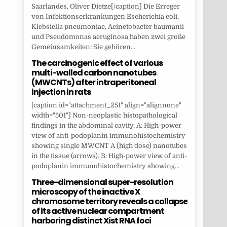
Saarlandes, Oliver Dietze[/caption] Die Erreger
von Infektionserkrankungen Escherichia coli,
Klebsiella pneumoniae, Acinetobacter baumanii
und Pseudomonas aeruginosa haben zwei große
Gemeinsamkeiten: Sie gehören...
The carcinogenic effect of various
multi-walled carbon nanotubes
(MWCNTs) after intraperitoneal
injection in rats
[caption id="attachment_251" align="alignnone"
width="501"] Non-neoplastic histopathological
findings in the abdominal cavity. A: High-power
view of anti-podoplanin immunohistochemistry
showing single MWCNT A (high dose) nanotubes
in the tissue (arrows). B: High-power view of anti-
podoplanin immunohistochemistry showing...
Three-dimensional super-resolution
microscopy of the inactive X
chromosome territory reveals a collapse
of its active nuclear compartment
harboring distinct Xist RNA foci