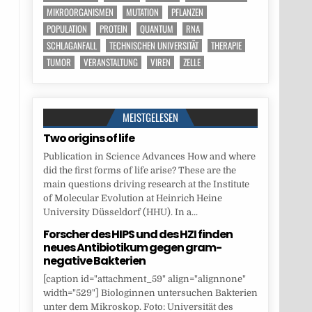
MIKROORGANISMEN
MUTATION
PFLANZEN
POPULATION
PROTEIN
QUANTUM
RNA
SCHLAGANFALL
TECHNISCHEN UNIVERSITÄT
THERAPIE
TUMOR
VERANSTALTUNG
VIREN
ZELLE
MEISTGELESEN
Two origins of life
Publication in Science Advances How and where
did the first forms of life arise? These are the
main questions driving research at the Institute
of Molecular Evolution at Heinrich Heine
University Düsseldorf (HHU). In a...
Forscher des HIPS und des HZI finden
neues Antibiotikum gegen gram-
negative Bakterien
[caption id="attachment_59" align="alignnone"
width="529"] Biologinnen untersuchen Bakterien
unter dem Mikroskop. Foto: Universität des