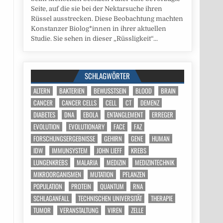
Seite, auf die sie bei der Nektarsuche ihren
Rüssel ausstrecken. Diese Beobachtung machten
Konstanzer Biolog*innen in ihrer aktuellen
Studie. Sie sehen in dieser „Rüssligkeit“...
SCHLAGWÖRTER
ALTERN
BAKTERIEN
BEWUSSTSEIN
BLOOD
BRAIN
CANCER
CANCER CELLS
CELL
CT
DEMENZ
DIABETES
DNA
EBOLA
ENTANGLEMENT
ERREGER
EVOLUTION
EVOLUTIONARY
FACE
FAZ
FORSCHUNGSERGEBNISSE
GEHIRN
GENE
HUMAN
IDW
IMMUNSYSTEM
JOHN LIEFF
KREBS
LUNGENKREBS
MALARIA
MEDIZIN
MEDIZINTECHNIK
MIKROORGANISMEN
MUTATION
PFLANZEN
POPULATION
PROTEIN
QUANTUM
RNA
SCHLAGANFALL
TECHNISCHEN UNIVERSITÄT
THERAPIE
TUMOR
VERANSTALTUNG
VIREN
ZELLE