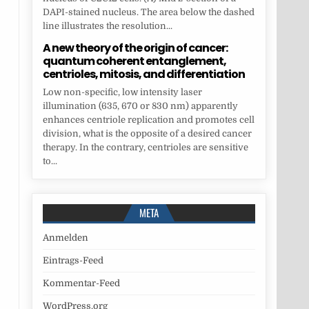
DAPI-stained nucleus. The area below the dashed
line illustrates the resolution...
A new theory of the origin of cancer:
quantum coherent entanglement,
centrioles, mitosis, and differentiation
Low non-specific, low intensity laser
illumination (635, 670 or 830 nm) apparently
enhances centriole replication and promotes cell
division, what is the opposite of a desired cancer
therapy. In the contrary, centrioles are sensitive
to...
META
Anmelden
Eintrags-Feed
Kommentar-Feed
WordPress.org