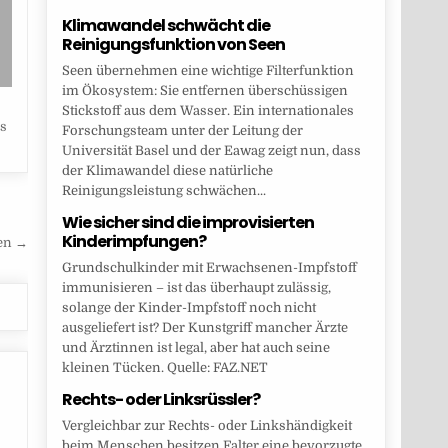
Klimawandel schwächt die
Reinigungsfunktion von Seen
Seen übernehmen eine wichtige Filterfunktion
im Ökosystem: Sie entfernen überschüssigen
Stickstoff aus dem Wasser. Ein internationales
s
Forschungsteam unter der Leitung der
Universität Basel und der Eawag zeigt nun, dass
der Klimawandel diese natürliche
Reinigungsleistung schwächen...
Wie sicher sind die improvisierten
Kinderimpfungen?
ten →
Grundschulkinder mit Erwachsenen-Impfstoff
immunisieren – ist das überhaupt zulässig,
solange der Kinder-Impfstoff noch nicht
ausgeliefert ist? Der Kunstgriff mancher Ärzte
und Ärztinnen ist legal, aber hat auch seine
kleinen Tücken. Quelle: FAZ.NET
Rechts- oder Linksrüssler?
Vergleichbar zur Rechts- oder Linkshändigkeit
beim Menschen besitzen Falter eine bevorzugte