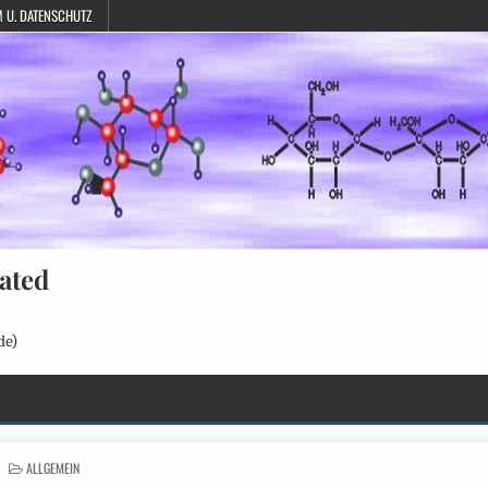
 U. DATENSCHUTZ
ated
de)
POSTED
ALLGEMEIN
IN