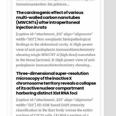
Gemeinsamkeiten: Sie gehören...
The carcinogenic effect of various
multi-walled carbon nanotubes
(MWCNTs) after intraperitoneal
injection in rats
[caption id="attachment_251" align="alignnone"
width="501"] Non-neoplastic histopathological
findings in the abdominal cavity. A: High-power
view of anti-podoplanin immunohistochemistry
showing single MWCNT A (high dose) nanotubes
in the tissue (arrows). B: High-power view of anti-
podoplanin immunohistochemistry showing...
Three-dimensional super-resolution
microscopy of the inactive X
chromosome territory reveals a collapse
of its active nuclear compartment
harboring distinct Xist RNA foci
[caption id="attachment_255" align="alignnone"
width="513"] 3D-SIM-based DAPI intensity
classification in the Barr body versus the entire
nucleus of C2C12 cells. (A) Mid z-section of a