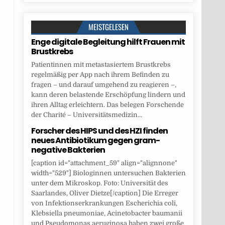
MEISTGELESEN
Enge digitale Begleitung hilft Frauen mit
Brustkrebs
Patientinnen mit metastasiertem Brustkrebs
regelmäßig per App nach ihrem Befinden zu
fragen – und darauf umgehend zu reagieren –,
kann deren belastende Erschöpfung lindern und
ihren Alltag erleichtern. Das belegen Forschende
der Charité – Universitätsmedizin...
Forscher des HIPS und des HZI finden
neues Antibiotikum gegen gram-
negative Bakterien
[caption id="attachment_59" align="alignnone"
width="529"] Biologinnen untersuchen Bakterien
unter dem Mikroskop. Foto: Universität des
Saarlandes, Oliver Dietze[/caption] Die Erreger
von Infektionserkrankungen Escherichia coli,
Klebsiella pneumoniae, Acinetobacter baumanii
und Pseudomonas aeruginosa haben zwei große