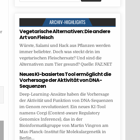
for:
ARCHIV-HIGHLIGHTS
Vegetarische Alternativen: Die andere
r
Art von Fleisch
Würste, Salami und Hack aus Pflanzen werden
immer beliebter. Doch was steckt drin im
vegetarischen Fleischersatz? Und sind die
Alternativen zum Tier gesund? Quelle: FAZ.NET
Neues KI-basiertes Tool ermöglicht die
Vorhersage der Aktivität von DNA-
Sequenzen
Deep-Learning-Ansätze haben die Vorhersage
der Aktivität und Funktion von DNA-Sequenzen
im Genom revolutioniert. Ein neues KI-Tool
namens Corgi (Context-aware Regulatory
Genomics Inference), das in der
Bioinformatikgruppe von Martin Vingron am
Max-Planck-Institut für Molekulargenetik in
Berlin...