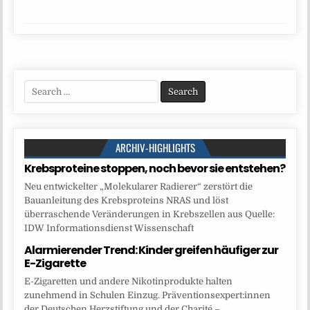
Search
for:
ARCHIV-HIGHLIGHTS
Krebsproteine stoppen, noch bevor sie entstehen?
Neu entwickelter „Molekularer Radierer“ zerstört die
Bauanleitung des Krebsproteins NRAS und löst
überraschende Veränderungen in Krebszellen aus Quelle:
IDW Informationsdienst Wissenschaft
Alarmierender Trend: Kinder greifen häufiger zur
E-Zigarette
E-Zigaretten und andere Nikotinprodukte halten
zunehmend in Schulen Einzug. Präventionsexpert:innen
der Deutschen Herzstiftung und der Charité –