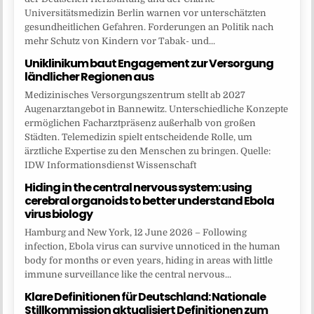
Universitätsmedizin Berlin warnen vor unterschätzten
gesundheitlichen Gefahren. Forderungen an Politik nach
mehr Schutz von Kindern vor Tabak- und...
Uniklinikum baut Engagement zur Versorgung
ländlicher Regionen aus
Medizinisches Versorgungszentrum stellt ab 2027
Augenarztangebot in Bannewitz. Unterschiedliche Konzepte
ermöglichen Facharztpräsenz außerhalb von großen
Städten. Telemedizin spielt entscheidende Rolle, um
ärztliche Expertise zu den Menschen zu bringen. Quelle:
IDW Informationsdienst Wissenschaft
Hiding in the central nervous system: using
cerebral organoids to better understand Ebola
virus biology
Hamburg and New York, 12 June 2026 – Following
infection, Ebola virus can survive unnoticed in the human
body for months or even years, hiding in areas with little
immune surveillance like the central nervous...
Klare Definitionen für Deutschland: Nationale
Stillkommission aktualisiert Definitionen zum