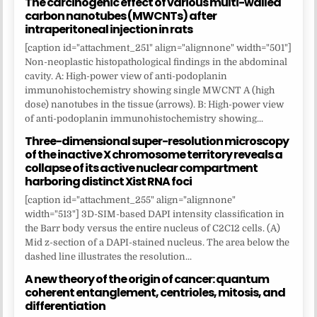
The carcinogenic effect of various multi-walled
carbon nanotubes (MWCNTs) after
intraperitoneal injection in rats
[caption id="attachment_251" align="alignnone" width="501"]
Non-neoplastic histopathological findings in the abdominal
cavity. A: High-power view of anti-podoplanin
immunohistochemistry showing single MWCNT A (high
dose) nanotubes in the tissue (arrows). B: High-power view
of anti-podoplanin immunohistochemistry showing...
Three-dimensional super-resolution microscopy
of the inactive X chromosome territory reveals a
collapse of its active nuclear compartment
harboring distinct Xist RNA foci
[caption id="attachment_255" align="alignnone"
width="513"] 3D-SIM-based DAPI intensity classification in
the Barr body versus the entire nucleus of C2C12 cells. (A)
Mid z-section of a DAPI-stained nucleus. The area below the
dashed line illustrates the resolution...
A new theory of the origin of cancer: quantum
coherent entanglement, centrioles, mitosis, and
differentiation