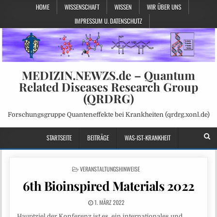
HOME
WISSENSCHAFT
WISSEN
WIR ÜBER UNS
IMPRESSUM U. DATENSCHUTZ
MEDIZIN.NEWZS.de – Quantum
Related Diseases Research Group
(QRDRG)
Forschungsgruppe Quanteneffekte bei Krankheiten (qrdrg.xonl.de)
STARTSEITE
BEITRÄGE
WAS-IST-KRANKHEIT
POSTED
VERANSTALTUNGSHINWEISE
IN
6th Bioinspired Materials 2022
1. MÄRZ 2022
Hauptziel der Konferenz ist es, ein internationales und