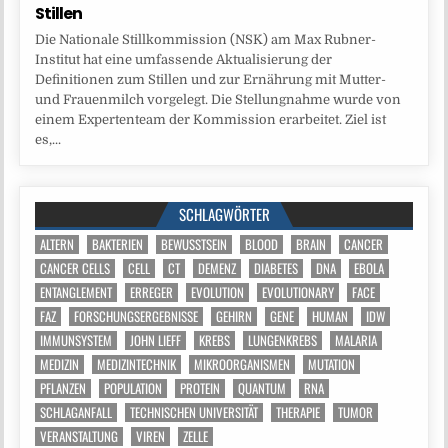
Stillen
Die Nationale Stillkommission (NSK) am Max Rubner-
Institut hat eine umfassende Aktualisierung der
Definitionen zum Stillen und zur Ernährung mit Mutter-
und Frauenmilch vorgelegt. Die Stellungnahme wurde von
einem Expertenteam der Kommission erarbeitet. Ziel ist
es,...
SCHLAGWÖRTER
ALTERN
BAKTERIEN
BEWUSSTSEIN
BLOOD
BRAIN
CANCER
CANCER CELLS
CELL
CT
DEMENZ
DIABETES
DNA
EBOLA
ENTANGLEMENT
ERREGER
EVOLUTION
EVOLUTIONARY
FACE
FAZ
FORSCHUNGSERGEBNISSE
GEHIRN
GENE
HUMAN
IDW
IMMUNSYSTEM
JOHN LIEFF
KREBS
LUNGENKREBS
MALARIA
MEDIZIN
MEDIZINTECHNIK
MIKROORGANISMEN
MUTATION
PFLANZEN
POPULATION
PROTEIN
QUANTUM
RNA
SCHLAGANFALL
TECHNISCHEN UNIVERSITÄT
THERAPIE
TUMOR
VERANSTALTUNG
VIREN
ZELLE