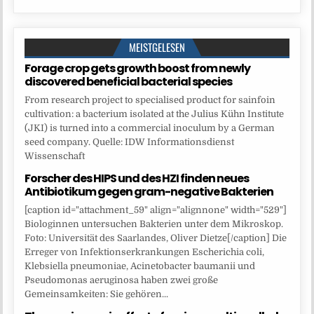
MEISTGELESEN
Forage crop gets growth boost from newly
discovered beneficial bacterial species
From research project to specialised product for sainfoin
cultivation: a bacterium isolated at the Julius Kühn Institute
(JKI) is turned into a commercial inoculum by a German
seed company. Quelle: IDW Informationsdienst
Wissenschaft
Forscher des HIPS und des HZI finden neues
Antibiotikum gegen gram-negative Bakterien
[caption id="attachment_59" align="alignnone" width="529"]
Biologinnen untersuchen Bakterien unter dem Mikroskop.
Foto: Universität des Saarlandes, Oliver Dietze[/caption] Die
Erreger von Infektionserkrankungen Escherichia coli,
Klebsiella pneumoniae, Acinetobacter baumanii und
Pseudomonas aeruginosa haben zwei große
Gemeinsamkeiten: Sie gehören...