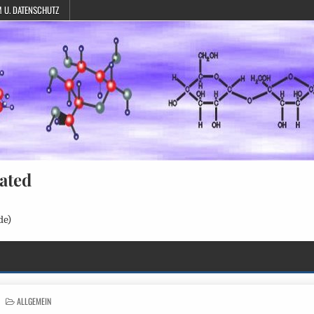
 U. DATENSCHUTZ
ated
de)
POSTED
ALLGEMEIN
IN