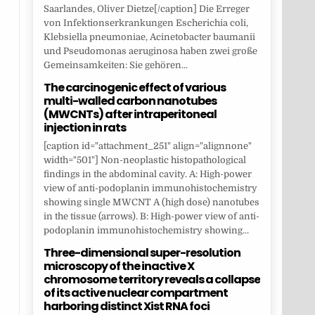
Saarlandes, Oliver Dietze[/caption] Die Erreger
von Infektionserkrankungen Escherichia coli,
Klebsiella pneumoniae, Acinetobacter baumanii
und Pseudomonas aeruginosa haben zwei große
Gemeinsamkeiten: Sie gehören...
The carcinogenic effect of various
multi-walled carbon nanotubes
(MWCNTs) after intraperitoneal
injection in rats
[caption id="attachment_251" align="alignnone"
width="501"] Non-neoplastic histopathological
findings in the abdominal cavity. A: High-power
view of anti-podoplanin immunohistochemistry
showing single MWCNT A (high dose) nanotubes
in the tissue (arrows). B: High-power view of anti-
podoplanin immunohistochemistry showing...
Three-dimensional super-resolution
microscopy of the inactive X
chromosome territory reveals a collapse
of its active nuclear compartment
harboring distinct Xist RNA foci