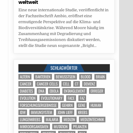
weltweit
Eine neue internationale Studie, veröffentlicht in
der Fachzeitschrift Ambio, eröffnet eine
ermutigende Perspektive auf die Klima- und
Biodiversitätskrise. Während Moore häufig im
Zusammenhang mit Degradierung und
Treibhausgasemissionen diskutiert werden,
stellt die Studie neun sogenannte „Bright...
SCHLAGWÖRTER
ALTERN
BAKTERIEN
BEWUSSTSEIN
BLOOD
BRAIN
CANCER
CANCER CELLS
CELL
CT
DEMENZ
DIABETES
DNA
EBOLA
ENTANGLEMENT
ERREGER
EVOLUTION
EVOLUTIONARY
FACE
FAZ
FORSCHUNGSERGEBNISSE
GEHIRN
GENE
HUMAN
IDW
IMMUNSYSTEM
JOHN LIEFF
KREBS
LUNGENKREBS
MALARIA
MEDIZIN
MEDIZINTECHNIK
MIKROORGANISMEN
MUTATION
PFLANZEN