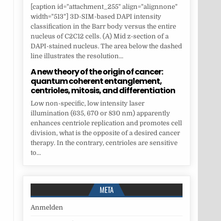
[caption id="attachment_255" align="alignnone"
width="513"] 3D-SIM-based DAPI intensity
classification in the Barr body versus the entire
nucleus of C2C12 cells. (A) Mid z-section of a
DAPI-stained nucleus. The area below the dashed
line illustrates the resolution...
A new theory of the origin of cancer:
quantum coherent entanglement,
centrioles, mitosis, and differentiation
Low non-specific, low intensity laser
illumination (635, 670 or 830 nm) apparently
enhances centriole replication and promotes cell
division, what is the opposite of a desired cancer
therapy. In the contrary, centrioles are sensitive
to...
META
Anmelden