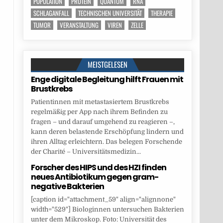
POPULATION
PROTEIN
QUANTUM
RNA
SCHLAGANFALL
TECHNISCHEN UNIVERSITÄT
THERAPIE
TUMOR
VERANSTALTUNG
VIREN
ZELLE
MEISTGELESEN
Enge digitale Begleitung hilft Frauen mit
Brustkrebs
Patientinnen mit metastasiertem Brustkrebs
regelmäßig per App nach ihrem Befinden zu
fragen – und darauf umgehend zu reagieren –,
kann deren belastende Erschöpfung lindern und
ihren Alltag erleichtern. Das belegen Forschende
der Charité – Universitätsmedizin...
Forscher des HIPS und des HZI finden
neues Antibiotikum gegen gram-
negative Bakterien
[caption id="attachment_59" align="alignnone"
width="529"] Biologinnen untersuchen Bakterien
unter dem Mikroskop. Foto: Universität des