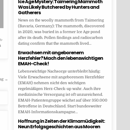
Ice Age Mystery: Taimering Mammoth
Was Likely Butchered by Hunters and
Gatherers
News on the woolly mammoth from Taimering
(Bavaria, Germany): The mammoth, discovered
in 2020, was buried in a former Ice Age pond
after its death. Pollen findings and radiocarbon
h-
dating confirm that the mammoth lived...
n
Erwachsen mit angeborenem
Herzfehler? Mach den lebenswichtigen
EMAH-Check!
Lebenswichtige Nachsorge unterbleibt häufig:
Viele Erwachsene mit angeborenem Herzfehler
ag →
(EMAH) nehmen nicht den wichtigen
regelmäßigen Herz-Check-up wahr. Auch ihre
medizinische Versorgung ist oft unzureichend.
EMAH-Patientengruppe wächst auf über 350.000
Betroffene in Deutschland. Start bundesweiter
EMAH-Informationskampagne...
Hoffnung in Zeiten der Klimamüdigkeit:
Neun Erfolgsgeschichten aus Mooren