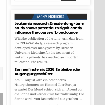
for:
ARCHIV-HIGHLIGHTS
Leukemia research: Dresden long-term
study shows potential to significantly
influence the course of blood cancer
With the publication of the long-term data from
the RELAZA2 study, a research program
developed over many years by Dresden
University Medicine for the treatment of
leukemia patients, has reached an important
milestone. The results...
Sonnenfinsternis 2026: So bleiben die
Augen gut geschützt
Am 12. August wird ein besonderes
Naturphänomen am Himmel über Europa
erwartet: Der Mond schiebt sich am Abend vor
die Sonne und verdeckt sie fast vollständig. Die
Sonne wird - von Deutschland aus gesehen -...