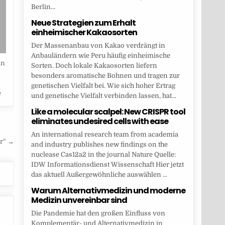
Berlin...
Neue Strategien zum Erhalt
einheimischer Kakaosorten
Der Massenanbau von Kakao verdrängt in
Anbauländern wie Peru häufig einheimische
in
Sorten. Doch lokale Kakaosorten liefern
besonders aromatische Bohnen und tragen zur
genetischen Vielfalt bei. Wie sich hoher Ertrag
e
und genetische Vielfalt verbinden lassen, hat...
Like a molecular scalpel: New CRISPR tool
eliminates undesired cells with ease
An international research team from academia
ar“ →
and industry publishes new findings on the
nuclease Cas12a2 in the journal Nature Quelle:
IDW Informationsdienst Wissenschaft Hier jetzt
das aktuell Außergewöhnliche auswählen ...
Warum Alternativmedizin und moderne
Medizin unvereinbar sind
Die Pandemie hat den großen Einfluss von
Komplementär- und Alternativmedizin in