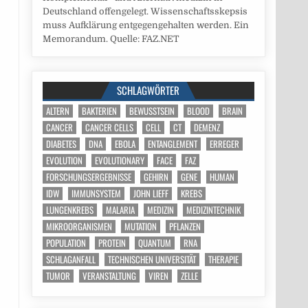
Deutschland offengelegt. Wissenschaftsskepsis
muss Aufklärung entgegengehalten werden. Ein
Memorandum. Quelle: FAZ.NET
SCHLAGWÖRTER
ALTERN
BAKTERIEN
BEWUSSTSEIN
BLOOD
BRAIN
CANCER
CANCER CELLS
CELL
CT
DEMENZ
DIABETES
DNA
EBOLA
ENTANGLEMENT
ERREGER
EVOLUTION
EVOLUTIONARY
FACE
FAZ
FORSCHUNGSERGEBNISSE
GEHIRN
GENE
HUMAN
IDW
IMMUNSYSTEM
JOHN LIEFF
KREBS
LUNGENKREBS
MALARIA
MEDIZIN
MEDIZINTECHNIK
MIKROORGANISMEN
MUTATION
PFLANZEN
POPULATION
PROTEIN
QUANTUM
RNA
SCHLAGANFALL
TECHNISCHEN UNIVERSITÄT
THERAPIE
TUMOR
VERANSTALTUNG
VIREN
ZELLE