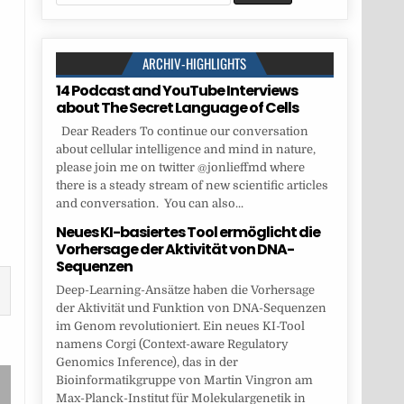
for:
ARCHIV-HIGHLIGHTS
14 Podcast and YouTube Interviews
about The Secret Language of Cells
Dear Readers To continue our conversation
about cellular intelligence and mind in nature,
please join me on twitter @jonlieffmd where
there is a steady stream of new scientific articles
and conversation. You can also...
Neues KI-basiertes Tool ermöglicht die
Vorhersage der Aktivität von DNA-
Sequenzen
Deep-Learning-Ansätze haben die Vorhersage
der Aktivität und Funktion von DNA-Sequenzen
im Genom revolutioniert. Ein neues KI-Tool
namens Corgi (Context-aware Regulatory
Genomics Inference), das in der
Bioinformatikgruppe von Martin Vingron am
Max-Planck-Institut für Molekulargenetik in