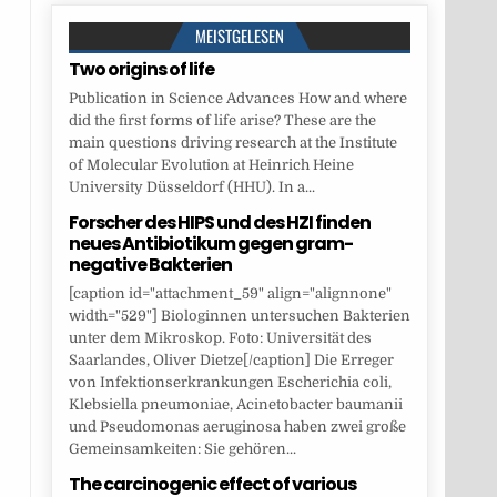
MEISTGELESEN
Two origins of life
Publication in Science Advances How and where
did the first forms of life arise? These are the
main questions driving research at the Institute
of Molecular Evolution at Heinrich Heine
University Düsseldorf (HHU). In a...
Forscher des HIPS und des HZI finden
neues Antibiotikum gegen gram-
negative Bakterien
[caption id="attachment_59" align="alignnone"
width="529"] Biologinnen untersuchen Bakterien
unter dem Mikroskop. Foto: Universität des
Saarlandes, Oliver Dietze[/caption] Die Erreger
von Infektionserkrankungen Escherichia coli,
Klebsiella pneumoniae, Acinetobacter baumanii
und Pseudomonas aeruginosa haben zwei große
Gemeinsamkeiten: Sie gehören...
The carcinogenic effect of various