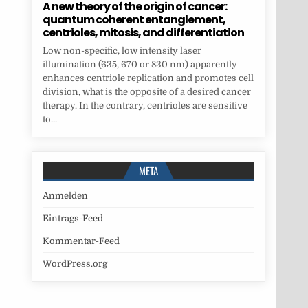
A new theory of the origin of cancer:
quantum coherent entanglement,
centrioles, mitosis, and differentiation
Low non-specific, low intensity laser
illumination (635, 670 or 830 nm) apparently
enhances centriole replication and promotes cell
division, what is the opposite of a desired cancer
therapy. In the contrary, centrioles are sensitive
to...
META
Anmelden
Eintrags-Feed
Kommentar-Feed
WordPress.org