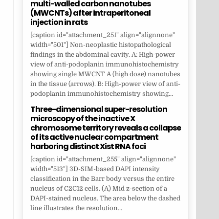
multi-walled carbon nanotubes
(MWCNTs) after intraperitoneal
injection in rats
[caption id="attachment_251" align="alignnone"
width="501"] Non-neoplastic histopathological
findings in the abdominal cavity. A: High-power
view of anti-podoplanin immunohistochemistry
showing single MWCNT A (high dose) nanotubes
in the tissue (arrows). B: High-power view of anti-
podoplanin immunohistochemistry showing...
Three-dimensional super-resolution
microscopy of the inactive X
chromosome territory reveals a collapse
of its active nuclear compartment
harboring distinct Xist RNA foci
[caption id="attachment_255" align="alignnone"
width="513"] 3D-SIM-based DAPI intensity
classification in the Barr body versus the entire
nucleus of C2C12 cells. (A) Mid z-section of a
DAPI-stained nucleus. The area below the dashed
line illustrates the resolution...