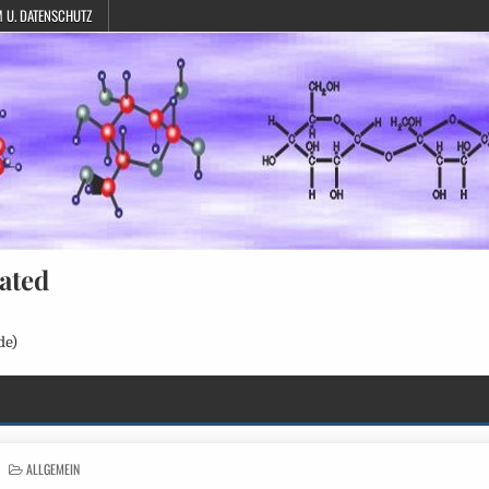
 U. DATENSCHUTZ
ated
de)
POSTED
ALLGEMEIN
IN