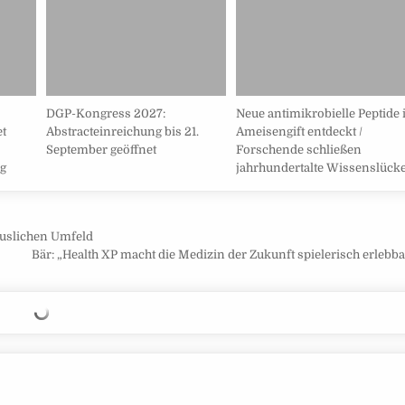
DGP-Kongress 2027:
Neue antimikrobielle Peptide 
et
Abstracteinreichung bis 21.
Ameisengift entdeckt /
September geöffnet
Forschende schließen
ig
jahrhundertalte Wissenslück
äuslichen Umfeld
Bär: „Health XP macht die Medizin der Zukunft spielerisch erlebb