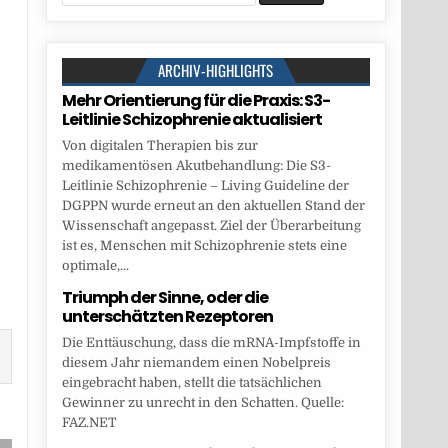
for:
ARCHIV-HIGHLIGHTS
Mehr Orientierung für die Praxis: S3-
Leitlinie Schizophrenie aktualisiert
Von digitalen Therapien bis zur
medikamentösen Akutbehandlung: Die S3-
Leitlinie Schizophrenie – Living Guideline der
DGPPN wurde erneut an den aktuellen Stand der
Wissenschaft angepasst. Ziel der Überarbeitung
ist es, Menschen mit Schizophrenie stets eine
optimale,...
Triumph der Sinne, oder die
unterschätzten Rezeptoren
Die Enttäuschung, dass die mRNA-Impfstoffe in
diesem Jahr niemandem einen Nobelpreis
eingebracht haben, stellt die tatsächlichen
Gewinner zu unrecht in den Schatten. Quelle:
FAZ.NET