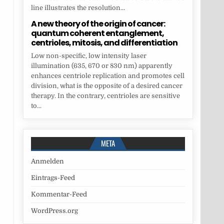
line illustrates the resolution...
A new theory of the origin of cancer:
quantum coherent entanglement,
centrioles, mitosis, and differentiation
Low non-specific, low intensity laser
illumination (635, 670 or 830 nm) apparently
enhances centriole replication and promotes cell
division, what is the opposite of a desired cancer
therapy. In the contrary, centrioles are sensitive
to...
META
Anmelden
Eintrags-Feed
Kommentar-Feed
WordPress.org