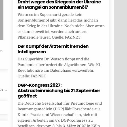
Droht wegen des Krieges in der Ukraine
ein Mangel an Sonnenblumenöl?
Wenn es im Supermarkt gerade kein
Sonnenblumenöl gibt, dann liegt das nicht an
dem Krieg in der Ukraine. Noch nicht. Aber wenn
es dann soweit ist, werden auch andere
Pflanzenöle teurer. Quelle: FAZ.NET
Der Kampf der Ärzte mit fremden
Intelligenzen
en
Das Superhirn Dr. Watson floppt und die
Pandemie überfordert die Algorithmen: Wie KI-
Revolutionäre am Datenchaos verzweifeln.
Quelle: FAZ.NET
DGP-Kongress 2027:
Abstracteinreichung bis 21. September
vor →
geöffnet
Die Deutsche Gesellschaft für Pneumologie und
Beatmungsmedizin (DGP) lädt Forschende aus
Klinik, Praxis und Wissenschaft ein, sich mit
eigenen Arbeiten am 67. DGP-Kongress zu
beteiligen, der vom 3. bis 6. März 2027 in Köln