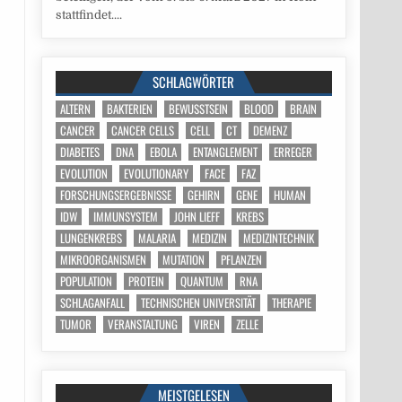
stattfindet....
SCHLAGWÖRTER
ALTERN
BAKTERIEN
BEWUSSTSEIN
BLOOD
BRAIN
CANCER
CANCER CELLS
CELL
CT
DEMENZ
DIABETES
DNA
EBOLA
ENTANGLEMENT
ERREGER
EVOLUTION
EVOLUTIONARY
FACE
FAZ
FORSCHUNGSERGEBNISSE
GEHIRN
GENE
HUMAN
IDW
IMMUNSYSTEM
JOHN LIEFF
KREBS
LUNGENKREBS
MALARIA
MEDIZIN
MEDIZINTECHNIK
MIKROORGANISMEN
MUTATION
PFLANZEN
POPULATION
PROTEIN
QUANTUM
RNA
SCHLAGANFALL
TECHNISCHEN UNIVERSITÄT
THERAPIE
TUMOR
VERANSTALTUNG
VIREN
ZELLE
MEISTGELESEN