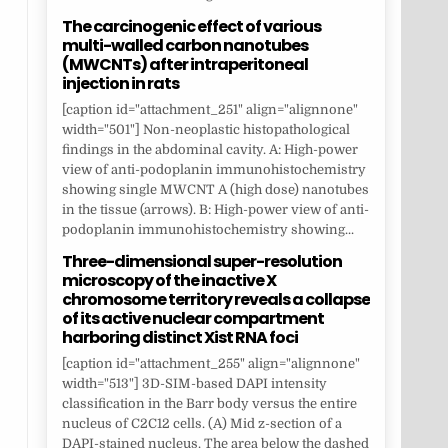
The carcinogenic effect of various
multi-walled carbon nanotubes
(MWCNTs) after intraperitoneal
injection in rats
[caption id="attachment_251" align="alignnone"
width="501"] Non-neoplastic histopathological
findings in the abdominal cavity. A: High-power
view of anti-podoplanin immunohistochemistry
showing single MWCNT A (high dose) nanotubes
in the tissue (arrows). B: High-power view of anti-
podoplanin immunohistochemistry showing...
Three-dimensional super-resolution
microscopy of the inactive X
chromosome territory reveals a collapse
of its active nuclear compartment
harboring distinct Xist RNA foci
[caption id="attachment_255" align="alignnone"
width="513"] 3D-SIM-based DAPI intensity
classification in the Barr body versus the entire
nucleus of C2C12 cells. (A) Mid z-section of a
DAPI-stained nucleus. The area below the dashed