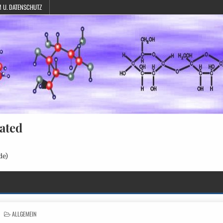
 U. DATENSCHUTZ
ated
de)
POSTED
ALLGEMEIN
IN