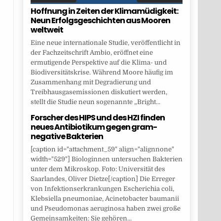
Hoffnung in Zeiten der Klimamüdigkeit:
Neun Erfolgsgeschichten aus Mooren
weltweit
Eine neue internationale Studie, veröffentlicht in
der Fachzeitschrift Ambio, eröffnet eine
ermutigende Perspektive auf die Klima- und
Biodiversitätskrise. Während Moore häufig im
Zusammenhang mit Degradierung und
Treibhausgasemissionen diskutiert werden,
stellt die Studie neun sogenannte „Bright...
Forscher des HIPS und des HZI finden
neues Antibiotikum gegen gram-
negative Bakterien
[caption id="attachment_59" align="alignnone"
width="529"] Biologinnen untersuchen Bakterien
unter dem Mikroskop. Foto: Universität des
Saarlandes, Oliver Dietze[/caption] Die Erreger
von Infektionserkrankungen Escherichia coli,
Klebsiella pneumoniae, Acinetobacter baumanii
und Pseudomonas aeruginosa haben zwei große
Gemeinsamkeiten: Sie gehören...