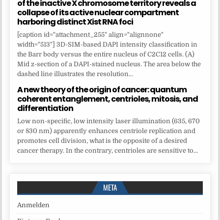
of the inactive X chromosome territory reveals a
collapse of its active nuclear compartment
harboring distinct Xist RNA foci
[caption id="attachment_255" align="alignnone"
width="513"] 3D-SIM-based DAPI intensity classification in
the Barr body versus the entire nucleus of C2C12 cells. (A)
Mid z-section of a DAPI-stained nucleus. The area below the
dashed line illustrates the resolution...
A new theory of the origin of cancer: quantum
coherent entanglement, centrioles, mitosis, and
differentiation
Low non-specific, low intensity laser illumination (635, 670
or 830 nm) apparently enhances centriole replication and
promotes cell division, what is the opposite of a desired
cancer therapy. In the contrary, centrioles are sensitive to...
META
Anmelden