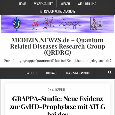
HOME
WISSENSCHAFT
WISSEN
WIR ÜBER UNS
IMPRESSUM U. DATENSCHUTZ
MEDIZIN.NEWZS.de – Quantum
Related Diseases Research Group
(QRDRG)
Forschungsgruppe Quanteneffekte bei Krankheiten (qrdrg.xonl.de)
STARTSEITE
BEITRÄGE
WAS-IST-KRANKHEIT
POSTED
ALLGEMEIN
IN
GRAPPA-Studie: Neue Evidenz
zur GvHD-Prophylaxe mit ATLG
bei der