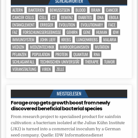
SCHLAGWÖRTER
ALTERN
BAKTERIEN
BEWUSSTSEIN
BLOOD
BRAIN
CANCER
CANCER CELLS
CELL
CT
DEMENZ
DIABETES
DNA
EBOLA
ENTANGLEMENT
ERREGER
EVOLUTION
EVOLUTIONARY
FACE
FAZ
FORSCHUNGSERGEBNISSE
GEHIRN
GENE
HUMAN
IDW
IMMUNSYSTEM
JOHN LIEFF
KREBS
LUNGENKREBS
MALARIA
MEDIZIN
MEDIZINTECHNIK
MIKROORGANISMEN
MUTATION
PFLANZEN
POPULATION
PROTEIN
QUANTUM
RNA
SCHLAGANFALL
TECHNISCHEN UNIVERSITÄT
THERAPIE
TUMOR
VERANSTALTUNG
VIREN
ZELLE
MEISTGELESEN
Forage crop gets growth boost from newly
discovered beneficial bacterial species
From research project to specialised product for sainfoin
cultivation: a bacterium isolated at the Julius Kühn Institute
(JKI) is turned into a commercial inoculum by a German
seed company. Quelle: IDW Informationsdienst