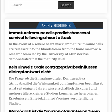
Search
for:
ARCHIV-HIGHLIGHTS
Immature immune cells predict chances of
survival following a heart attack
In the event of a severe heart attack, immature immune cells
are released into the bloodstream from the bone marrow. A
research team led by the University of Münster has
demonstrated that the maturity level...
Kein Hinweis: Orale Kontrazeptiva beeinflussen
die Impfantwort nicht
Die Frage, ob die Einnahme oraler Kontrazeptiva
(Antibabypille) die Wirksamkeit von Impfungen beeinflusst,
wird seit einigen Jahren wissenschaftlich diskutiert und
mehrere ältere kleinere Studien kommen zu heterogenen
Ergebnissen. Eine jetzt in npj Vaccines veröffentlichte
Studie...
Womöglich ist die Omikron-Variante von Tieren