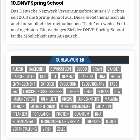
10. DNVF Spring School
Das Deutsche Netzwerk Versorgungsforschung e.V. richtet
seit 2013 die Spring-School aus. Diese bietet thematisch als
auch hinsichtlich der methodischen "Tiefe" ein weites Feld
an Angeboten. Ein wichtiges Ziel der DNVF-Spring-School
ist die Möglichkeit zum Austausch,...
SCHLAGWÖRTER
ALTERN
BAKTERIEN
BEWUSSTSEIN
BLOOD
BRAIN
CANCER
CANCER CELLS
CELL
CT
DEMENZ
DIABETES
DNA
EBOLA
ENTANGLEMENT
ERREGER
EVOLUTION
EVOLUTIONARY
FACE
FAZ
FORSCHUNGSERGEBNISSE
GEHIRN
GENE
HUMAN
IDW
IMMUNSYSTEM
JOHN LIEFF
KREBS
LUNGENKREBS
MALARIA
MEDIZIN
MEDIZINTECHNIK
MIKROORGANISMEN
MUTATION
PFLANZEN
POPULATION
PROTEIN
QUANTUM
RNA
SCHLAGANFALL
TECHNISCHEN UNIVERSITÄT
THERAPIE
TUMOR
VERANSTALTUNG
VIREN
ZELLE