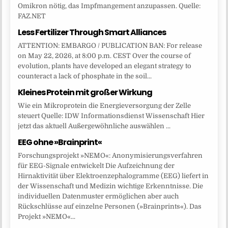
Omikron nötig, das Impfmangement anzupassen. Quelle:
FAZ.NET
Less Fertilizer Through Smart Alliances
ATTENTION: EMBARGO / PUBLICATION BAN: For release
on May 22, 2026, at 8:00 p.m. CEST Over the course of
evolution, plants have developed an elegant strategy to
counteract a lack of phosphate in the soil...
Kleines Protein mit großer Wirkung
Wie ein Mikroprotein die Energieversorgung der Zelle
steuert Quelle: IDW Informationsdienst Wissenschaft Hier
jetzt das aktuell Außergewöhnliche auswählen ...
EEG ohne »Brainprint«
Forschungsprojekt »NEMO«: Anonymisierungsverfahren
für EEG-Signale entwickelt Die Aufzeichnung der
Hirnaktivität über Elektroenzephalogramme (EEG) liefert in
der Wissenschaft und Medizin wichtige Erkenntnisse. Die
individuellen Datenmuster ermöglichen aber auch
Rückschlüsse auf einzelne Personen (»Brainprints«). Das
Projekt »NEMO«...