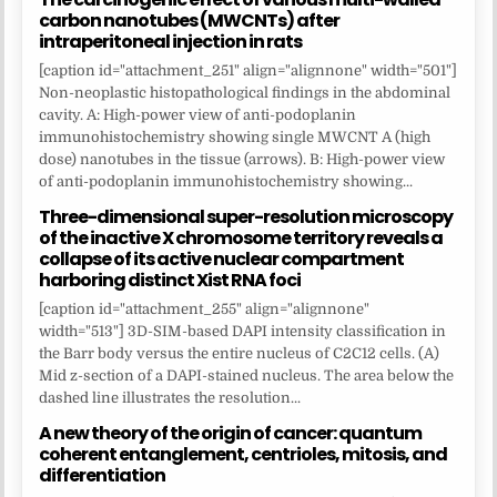
carbon nanotubes (MWCNTs) after
intraperitoneal injection in rats
[caption id="attachment_251" align="alignnone" width="501"]
Non-neoplastic histopathological findings in the abdominal
cavity. A: High-power view of anti-podoplanin
immunohistochemistry showing single MWCNT A (high
dose) nanotubes in the tissue (arrows). B: High-power view
of anti-podoplanin immunohistochemistry showing...
Three-dimensional super-resolution microscopy
of the inactive X chromosome territory reveals a
collapse of its active nuclear compartment
harboring distinct Xist RNA foci
[caption id="attachment_255" align="alignnone"
width="513"] 3D-SIM-based DAPI intensity classification in
the Barr body versus the entire nucleus of C2C12 cells. (A)
Mid z-section of a DAPI-stained nucleus. The area below the
dashed line illustrates the resolution...
A new theory of the origin of cancer: quantum
coherent entanglement, centrioles, mitosis, and
differentiation