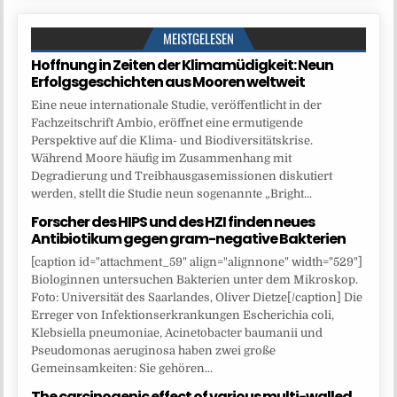
MEISTGELESEN
Hoffnung in Zeiten der Klimamüdigkeit: Neun
Erfolgsgeschichten aus Mooren weltweit
Eine neue internationale Studie, veröffentlicht in der
Fachzeitschrift Ambio, eröffnet eine ermutigende
Perspektive auf die Klima- und Biodiversitätskrise.
Während Moore häufig im Zusammenhang mit
Degradierung und Treibhausgasemissionen diskutiert
werden, stellt die Studie neun sogenannte „Bright...
Forscher des HIPS und des HZI finden neues
Antibiotikum gegen gram-negative Bakterien
[caption id="attachment_59" align="alignnone" width="529"]
Biologinnen untersuchen Bakterien unter dem Mikroskop.
Foto: Universität des Saarlandes, Oliver Dietze[/caption] Die
Erreger von Infektionserkrankungen Escherichia coli,
Klebsiella pneumoniae, Acinetobacter baumanii und
Pseudomonas aeruginosa haben zwei große
Gemeinsamkeiten: Sie gehören...
The carcinogenic effect of various multi-walled