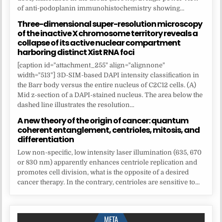
of anti-podoplanin immunohistochemistry showing...
Three-dimensional super-resolution microscopy
of the inactive X chromosome territory reveals a
collapse of its active nuclear compartment
harboring distinct Xist RNA foci
[caption id="attachment_255" align="alignnone"
width="513"] 3D-SIM-based DAPI intensity classification in
the Barr body versus the entire nucleus of C2C12 cells. (A)
Mid z-section of a DAPI-stained nucleus. The area below the
dashed line illustrates the resolution...
A new theory of the origin of cancer: quantum
coherent entanglement, centrioles, mitosis, and
differentiation
Low non-specific, low intensity laser illumination (635, 670
or 830 nm) apparently enhances centriole replication and
promotes cell division, what is the opposite of a desired
cancer therapy. In the contrary, centrioles are sensitive to...
META