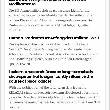
Medikamente
Die EU-Arzneimittelbehörde gibt grünes Licht für die
Zulassung zweier neuer Medikamente. Sie sollen in der
frühen Phase einer Erkrankung eingesetzt werden. Bis
Ende des Jahres sollen weitere Mittel folgen. Quelle:
FAZ.NET
Corona-Variante: Der Anfang der Omikron-Welt
Ein explosiver Ausbruch – und bald schon das neue
Normal? Der globale Feldzug der Virus-Variante in der
Advents- und Weihnachtszeit ist wie keiner vorher Horror
und Hoffnung zugleich. Was die aktuellen Daten sagen.
Quelle: FAZ.NET
Leukemia research: Dresden long-term study
shows potential to significantly influence the
course of blood cancer
With the publication of the long-term data from the
RELAZA2 study, a research program developed over many
years by Dresden University Medicine for the treatment of
leukemia patients, has reached an important milestone. The
results...