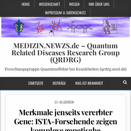
HOME
WISSENSCHAFT
WISSEN
WIR ÜBER UNS
IMPRESSUM U. DATENSCHUTZ
MEDIZIN.NEWZS.de – Quantum
Related Diseases Research Group
(QRDRG)
Forschungsgruppe Quanteneffekte bei Krankheiten (qrdrg.xonl.de)
STARTSEITE
BEITRÄGE
WAS-IST-KRANKHEIT
POSTED
ALLGEMEIN
IN
Merkmale jenseits vererbter
Gene: ISTA-Forschende zeigen
komplexe genetische