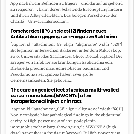
App nach ihrem Befinden zu fragen – und darauf umgehend
zu reagieren –, kann deren belastende Erschöpfung lindern
und ihren Alltag erleichtern. Das belegen Forschende der
Charité – Universitätsmedizin...
Forscher des HIPS und des HZI finden neues
Antibiotikum gegen gram-negative Bakterien
[caption id="attachment_59" align="alignnone" width="529"]
Biologinnen untersuchen Bakterien unter dem Mikroskop.
Foto: Universität des Saarlandes, Oliver Dietze[/caption] Die
Erreger von Infektionserkrankungen Escherichia coli,
Klebsiella pneumoniae, Acinetobacter baumanii und
Pseudomonas aeruginosa haben zwei große
Gemeinsamkeiten: Sie gehören...
The carcinogenic effect of various multi-walled
carbon nanotubes (MWCNTs) after
intraperitoneal injection in rats
[caption id="attachment_251" align="alignnone" width="501"]
Non-neoplastic histopathological findings in the abdominal
cavity. A: High-power view of anti-podoplanin
immunohistochemistry showing single MWCNT A (high
dose) nanotubes in the tissue (arrows). B: High-power view