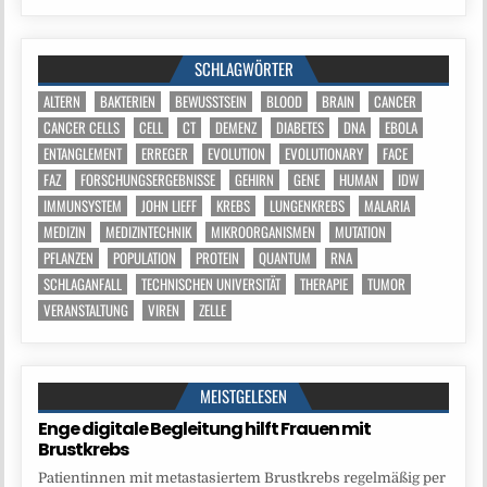
SCHLAGWÖRTER
ALTERN
BAKTERIEN
BEWUSSTSEIN
BLOOD
BRAIN
CANCER
CANCER CELLS
CELL
CT
DEMENZ
DIABETES
DNA
EBOLA
ENTANGLEMENT
ERREGER
EVOLUTION
EVOLUTIONARY
FACE
FAZ
FORSCHUNGSERGEBNISSE
GEHIRN
GENE
HUMAN
IDW
IMMUNSYSTEM
JOHN LIEFF
KREBS
LUNGENKREBS
MALARIA
MEDIZIN
MEDIZINTECHNIK
MIKROORGANISMEN
MUTATION
PFLANZEN
POPULATION
PROTEIN
QUANTUM
RNA
SCHLAGANFALL
TECHNISCHEN UNIVERSITÄT
THERAPIE
TUMOR
VERANSTALTUNG
VIREN
ZELLE
MEISTGELESEN
Enge digitale Begleitung hilft Frauen mit
Brustkrebs
Patientinnen mit metastasiertem Brustkrebs regelmäßig per