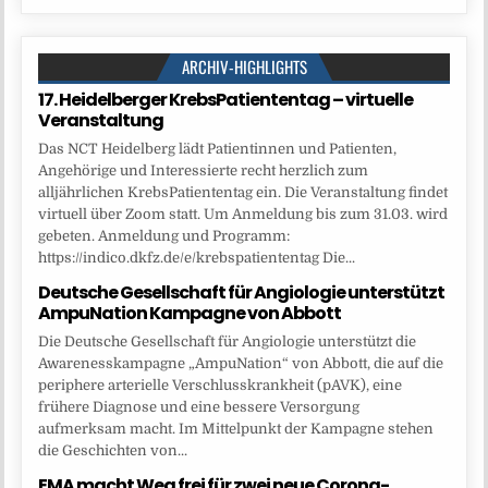
ARCHIV-HIGHLIGHTS
17. Heidelberger KrebsPatiententag – virtuelle
Veranstaltung
Das NCT Heidelberg lädt Patientinnen und Patienten,
Angehörige und Interessierte recht herzlich zum
alljährlichen KrebsPatiententag ein. Die Veranstaltung findet
virtuell über Zoom statt. Um Anmeldung bis zum 31.03. wird
gebeten. Anmeldung und Programm:
https://indico.dkfz.de/e/krebspatiententag Die...
Deutsche Gesellschaft für Angiologie unterstützt
AmpuNation Kampagne von Abbott
Die Deutsche Gesellschaft für Angiologie unterstützt die
Awarenesskampagne „AmpuNation“ von Abbott, die auf die
periphere arterielle Verschlusskrankheit (pAVK), eine
frühere Diagnose und eine bessere Versorgung
aufmerksam macht. Im Mittelpunkt der Kampagne stehen
die Geschichten von...
EMA macht Weg frei für zwei neue Corona-