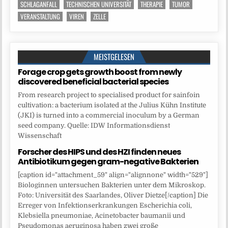
SCHLAGANFALL
TECHNISCHEN UNIVERSITÄT
THERAPIE
TUMOR
VERANSTALTUNG
VIREN
ZELLE
MEISTGELESEN
Forage crop gets growth boost from newly
discovered beneficial bacterial species
From research project to specialised product for sainfoin
cultivation: a bacterium isolated at the Julius Kühn Institute
(JKI) is turned into a commercial inoculum by a German
seed company. Quelle: IDW Informationsdienst
Wissenschaft
Forscher des HIPS und des HZI finden neues
Antibiotikum gegen gram-negative Bakterien
[caption id="attachment_59" align="alignnone" width="529"]
Biologinnen untersuchen Bakterien unter dem Mikroskop.
Foto: Universität des Saarlandes, Oliver Dietze[/caption] Die
Erreger von Infektionserkrankungen Escherichia coli,
Klebsiella pneumoniae, Acinetobacter baumanii und
Pseudomonas aeruginosa haben zwei große