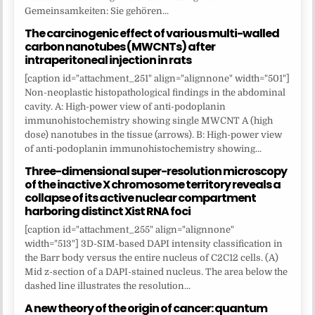
Gemeinsamkeiten: Sie gehören...
The carcinogenic effect of various multi-walled
carbon nanotubes (MWCNTs) after
intraperitoneal injection in rats
[caption id="attachment_251" align="alignnone" width="501"]
Non-neoplastic histopathological findings in the abdominal
cavity. A: High-power view of anti-podoplanin
immunohistochemistry showing single MWCNT A (high
dose) nanotubes in the tissue (arrows). B: High-power view
of anti-podoplanin immunohistochemistry showing...
Three-dimensional super-resolution microscopy
of the inactive X chromosome territory reveals a
collapse of its active nuclear compartment
harboring distinct Xist RNA foci
[caption id="attachment_255" align="alignnone"
width="513"] 3D-SIM-based DAPI intensity classification in
the Barr body versus the entire nucleus of C2C12 cells. (A)
Mid z-section of a DAPI-stained nucleus. The area below the
dashed line illustrates the resolution...
A new theory of the origin of cancer: quantum