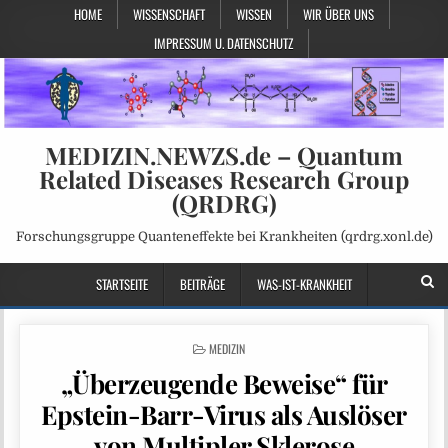
HOME
WISSENSCHAFT
WISSEN
WIR ÜBER UNS
IMPRESSUM U. DATENSCHUTZ
MEDIZIN.NEWZS.de – Quantum
Related Diseases Research Group
(QRDRG)
Forschungsgruppe Quanteneffekte bei Krankheiten (qrdrg.xonl.de)
STARTSEITE
BEITRÄGE
WAS-IST-KRANKHEIT
POSTED
MEDIZIN
IN
„Überzeugende Beweise“ für
Epstein-Barr-Virus als Auslöser
von Multipler Sklerose