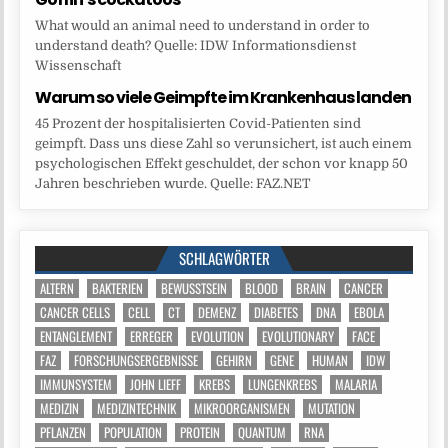
What would an animal need to understand in order to
understand death? Quelle: IDW Informationsdienst
Wissenschaft
Warum so viele Geimpfte im Krankenhaus landen
45 Prozent der hospitalisierten Covid-Patienten sind
geimpft. Dass uns diese Zahl so verunsichert, ist auch einem
psychologischen Effekt geschuldet, der schon vor knapp 50
Jahren beschrieben wurde. Quelle: FAZ.NET
SCHLAGWÖRTER
ALTERN
BAKTERIEN
BEWUSSTSEIN
BLOOD
BRAIN
CANCER
CANCER CELLS
CELL
CT
DEMENZ
DIABETES
DNA
EBOLA
ENTANGLEMENT
ERREGER
EVOLUTION
EVOLUTIONARY
FACE
FAZ
FORSCHUNGSERGEBNISSE
GEHIRN
GENE
HUMAN
IDW
IMMUNSYSTEM
JOHN LIEFF
KREBS
LUNGENKREBS
MALARIA
MEDIZIN
MEDIZINTECHNIK
MIKROORGANISMEN
MUTATION
PFLANZEN
POPULATION
PROTEIN
QUANTUM
RNA