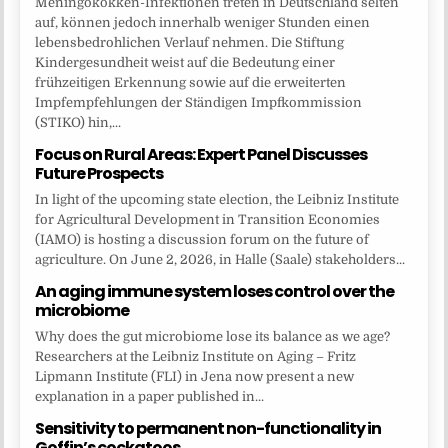
Meningokokken-Infektionen treten in Deutschland selten
auf, können jedoch innerhalb weniger Stunden einen
lebensbedrohlichen Verlauf nehmen. Die Stiftung
Kindergesundheit weist auf die Bedeutung einer
frühzeitigen Erkennung sowie auf die erweiterten
Impfempfehlungen der Ständigen Impfkommission
(STIKO) hin,...
Focus on Rural Areas: Expert Panel Discusses
Future Prospects
In light of the upcoming state election, the Leibniz Institute
for Agricultural Development in Transition Economies
(IAMO) is hosting a discussion forum on the future of
agriculture. On June 2, 2026, in Halle (Saale) stakeholders...
An aging immune system loses control over the
microbiome
Why does the gut microbiome lose its balance as we age?
Researchers at the Leibniz Institute on Aging – Fritz
Lipmann Institute (FLI) in Jena now present a new
explanation in a paper published in...
Sensitivity to permanent non-functionality in
Goffin’s cockatoos