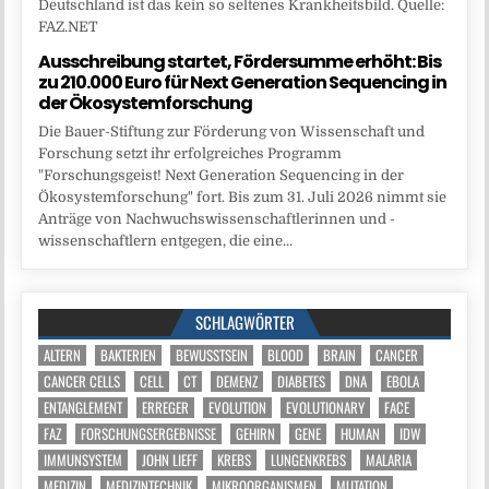
Deutschland ist das kein so seltenes Krankheitsbild. Quelle:
FAZ.NET
Ausschreibung startet, Fördersumme erhöht: Bis
zu 210.000 Euro für Next Generation Sequencing in
der Ökosystemforschung
Die Bauer-Stiftung zur Förderung von Wissenschaft und
Forschung setzt ihr erfolgreiches Programm
"Forschungsgeist! Next Generation Sequencing in der
Ökosystemforschung" fort. Bis zum 31. Juli 2026 nimmt sie
Anträge von Nachwuchswissenschaftlerinnen und -
wissenschaftlern entgegen, die eine...
SCHLAGWÖRTER
ALTERN
BAKTERIEN
BEWUSSTSEIN
BLOOD
BRAIN
CANCER
CANCER CELLS
CELL
CT
DEMENZ
DIABETES
DNA
EBOLA
ENTANGLEMENT
ERREGER
EVOLUTION
EVOLUTIONARY
FACE
FAZ
FORSCHUNGSERGEBNISSE
GEHIRN
GENE
HUMAN
IDW
IMMUNSYSTEM
JOHN LIEFF
KREBS
LUNGENKREBS
MALARIA
MEDIZIN
MEDIZINTECHNIK
MIKROORGANISMEN
MUTATION