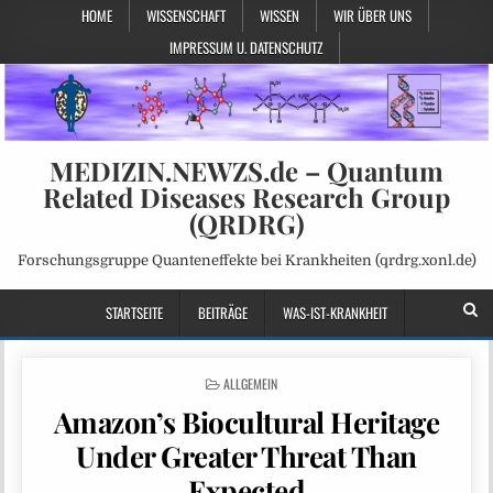
HOME
WISSENSCHAFT
WISSEN
WIR ÜBER UNS
IMPRESSUM U. DATENSCHUTZ
MEDIZIN.NEWZS.de – Quantum
Related Diseases Research Group
(QRDRG)
Forschungsgruppe Quanteneffekte bei Krankheiten (qrdrg.xonl.de)
STARTSEITE
BEITRÄGE
WAS-IST-KRANKHEIT
POSTED
ALLGEMEIN
IN
Amazon’s Biocultural Heritage
Under Greater Threat Than
Expected