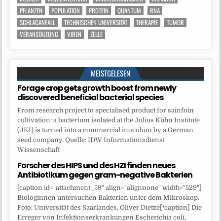
PFLANZEN
POPULATION
PROTEIN
QUANTUM
RNA
SCHLAGANFALL
TECHNISCHEN UNIVERSITÄT
THERAPIE
TUMOR
VERANSTALTUNG
VIREN
ZELLE
MEISTGELESEN
Forage crop gets growth boost from newly
discovered beneficial bacterial species
From research project to specialised product for sainfoin
cultivation: a bacterium isolated at the Julius Kühn Institute
(JKI) is turned into a commercial inoculum by a German
seed company. Quelle: IDW Informationsdienst
Wissenschaft
Forscher des HIPS und des HZI finden neues
Antibiotikum gegen gram-negative Bakterien
[caption id="attachment_59" align="alignnone" width="529"]
Biologinnen untersuchen Bakterien unter dem Mikroskop.
Foto: Universität des Saarlandes, Oliver Dietze[/caption] Die
Erreger von Infektionserkrankungen Escherichia coli,