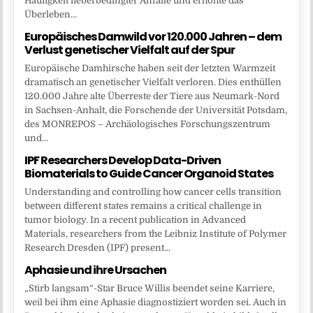
Häufigkeit fieberbedingter Anfälle und erhöhte das
Überleben...
Europäisches Damwild vor 120.000 Jahren – dem
Verlust genetischer Vielfalt auf der Spur
Europäische Damhirsche haben seit der letzten Warmzeit
dramatisch an genetischer Vielfalt verloren. Dies enthüllen
120.000 Jahre alte Überreste der Tiere aus Neumark-Nord
in Sachsen-Anhalt, die Forschende der Universität Potsdam,
des MONREPOS – Archäologisches Forschungszentrum
und...
IPF Researchers Develop Data-Driven
Biomaterials to Guide Cancer Organoid States
Understanding and controlling how cancer cells transition
between different states remains a critical challenge in
tumor biology. In a recent publication in Advanced
Materials, researchers from the Leibniz Institute of Polymer
Research Dresden (IPF) present...
Aphasie und ihre Ursachen
„Stirb langsam“-Star Bruce Willis beendet seine Karriere,
weil bei ihm eine Aphasie diagnostiziert worden sei. Auch in