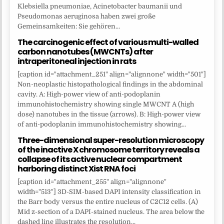
Klebsiella pneumoniae, Acinetobacter baumanii und
Pseudomonas aeruginosa haben zwei große
Gemeinsamkeiten: Sie gehören...
The carcinogenic effect of various multi-walled
carbon nanotubes (MWCNTs) after
intraperitoneal injection in rats
[caption id="attachment_251" align="alignnone" width="501"]
Non-neoplastic histopathological findings in the abdominal
cavity. A: High-power view of anti-podoplanin
immunohistochemistry showing single MWCNT A (high
dose) nanotubes in the tissue (arrows). B: High-power view
of anti-podoplanin immunohistochemistry showing...
Three-dimensional super-resolution microscopy
of the inactive X chromosome territory reveals a
collapse of its active nuclear compartment
harboring distinct Xist RNA foci
[caption id="attachment_255" align="alignnone"
width="513"] 3D-SIM-based DAPI intensity classification in
the Barr body versus the entire nucleus of C2C12 cells. (A)
Mid z-section of a DAPI-stained nucleus. The area below the
dashed line illustrates the resolution...