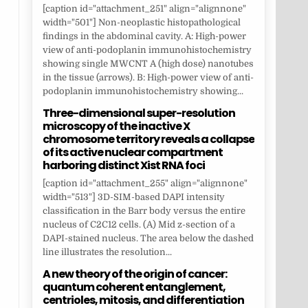
[caption id="attachment_251" align="alignnone"
width="501"] Non-neoplastic histopathological
findings in the abdominal cavity. A: High-power
view of anti-podoplanin immunohistochemistry
showing single MWCNT A (high dose) nanotubes
in the tissue (arrows). B: High-power view of anti-
podoplanin immunohistochemistry showing...
Three-dimensional super-resolution
microscopy of the inactive X
chromosome territory reveals a collapse
of its active nuclear compartment
harboring distinct Xist RNA foci
[caption id="attachment_255" align="alignnone"
width="513"] 3D-SIM-based DAPI intensity
classification in the Barr body versus the entire
nucleus of C2C12 cells. (A) Mid z-section of a
DAPI-stained nucleus. The area below the dashed
line illustrates the resolution...
A new theory of the origin of cancer:
quantum coherent entanglement,
centrioles, mitosis, and differentiation