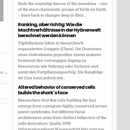
finds the courtship dances of the manakins – one
of the most charismatic groups of birds on Earth
– trace back to changes deep in their...
Ranking, aber richtig: Wie die
Machtverhältnisse in der Hyänenwelt
berechnet werden können
Tüpfelhyänen leben in hierarchisch
organisierten Gruppen (Clans). Die Dominanz
eines Individuums gegenüber einem anderen
bestimmt den vorrangigen Zugang zu
Ressourcen wie Nahrung oder Partnern und
somit den Fortpflanzungserfolg. Die Rangfolge
nen →
im Clan kann jedoch mit...
Altered behavior of conserved cells
builds the shark´s face
Researchers find that cells building the face
emerge from a program highly conserved across
jawed vertebrates, but different facial
architectures arise from distinct behaviors of the
cells´ derivatives. Quelle: IDW
Informationsdienst Wissenschaft Hier jetzt das...