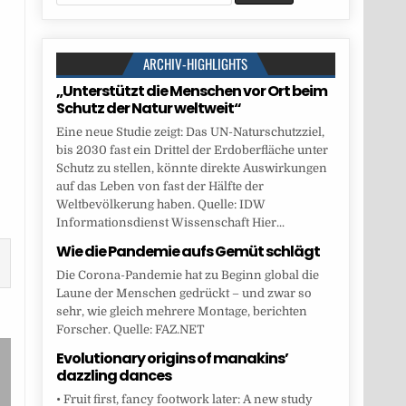
for:
ARCHIV-HIGHLIGHTS
„Unterstützt die Menschen vor Ort beim
Schutz der Natur weltweit“
Eine neue Studie zeigt: Das UN-Naturschutzziel,
bis 2030 fast ein Drittel der Erdoberfläche unter
Schutz zu stellen, könnte direkte Auswirkungen
auf das Leben von fast der Hälfte der
Weltbevölkerung haben. Quelle: IDW
Informationsdienst Wissenschaft Hier...
Wie die Pandemie aufs Gemüt schlägt
Die Corona-Pandemie hat zu Beginn global die
Laune der Menschen gedrückt – und zwar so
sehr, wie gleich mehrere Montage, berichten
Forscher. Quelle: FAZ.NET
Evolutionary origins of manakins’
dazzling dances
• Fruit first, fancy footwork later: A new study