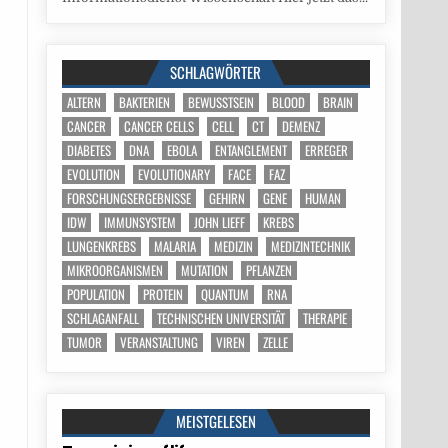
SCHLAGWÖRTER
ALTERN
BAKTERIEN
BEWUSSTSEIN
BLOOD
BRAIN
CANCER
CANCER CELLS
CELL
CT
DEMENZ
DIABETES
DNA
EBOLA
ENTANGLEMENT
ERREGER
EVOLUTION
EVOLUTIONARY
FACE
FAZ
FORSCHUNGSERGEBNISSE
GEHIRN
GENE
HUMAN
IDW
IMMUNSYSTEM
JOHN LIEFF
KREBS
LUNGENKREBS
MALARIA
MEDIZIN
MEDIZINTECHNIK
MIKROORGANISMEN
MUTATION
PFLANZEN
POPULATION
PROTEIN
QUANTUM
RNA
SCHLAGANFALL
TECHNISCHEN UNIVERSITÄT
THERAPIE
TUMOR
VERANSTALTUNG
VIREN
ZELLE
MEISTGELESEN