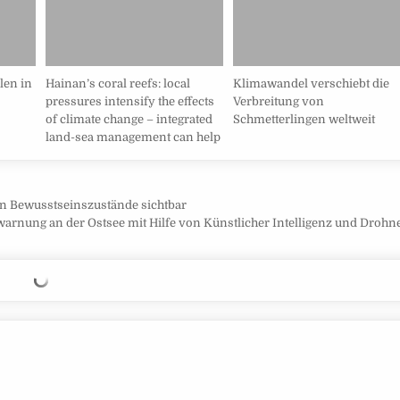
len in
Hainan’s coral reefs: local
Klimawandel verschiebt die
pressures intensify the effects
Verbreitung von
of climate change – integrated
Schmetterlingen weltweit
land-sea management can help
n Bewusstseinszustände sichtbar
rnung an der Ostsee mit Hilfe von Künstlicher Intelligenz und Droh