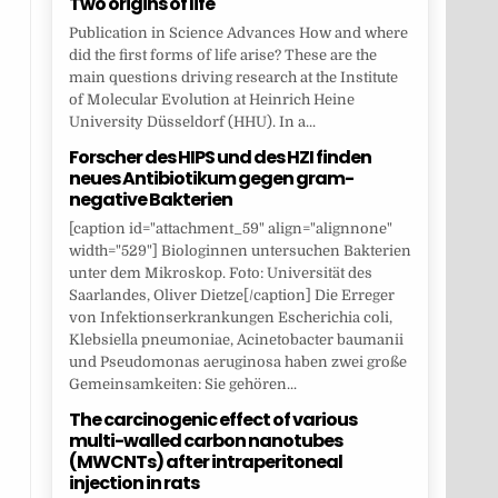
Two origins of life
Publication in Science Advances How and where
did the first forms of life arise? These are the
main questions driving research at the Institute
of Molecular Evolution at Heinrich Heine
University Düsseldorf (HHU). In a...
Forscher des HIPS und des HZI finden
neues Antibiotikum gegen gram-
negative Bakterien
[caption id="attachment_59" align="alignnone"
width="529"] Biologinnen untersuchen Bakterien
unter dem Mikroskop. Foto: Universität des
Saarlandes, Oliver Dietze[/caption] Die Erreger
von Infektionserkrankungen Escherichia coli,
Klebsiella pneumoniae, Acinetobacter baumanii
und Pseudomonas aeruginosa haben zwei große
Gemeinsamkeiten: Sie gehören...
The carcinogenic effect of various
multi-walled carbon nanotubes
(MWCNTs) after intraperitoneal
injection in rats