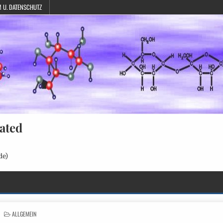
 U. DATENSCHUTZ
ated
de)
POSTED
ALLGEMEIN
IN