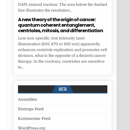
DAPI-stained nucleus. The area below the dashed
line illustrates the resolution...
A new theory of the origin of cancer:
quantum coherent entanglement,
centrioles, mitosis, and differentiation
Low non-specific, low intensity laser
illumination (635, 670 or 830 nm) apparently
enhances centriole replication and promotes cell
division, what is the opposite of a desired cancer
therapy. In the contrary, centrioles are sensitive
to...
META
Anmelden
Eintrags-Feed
Kommentar-Feed
WordPress.org