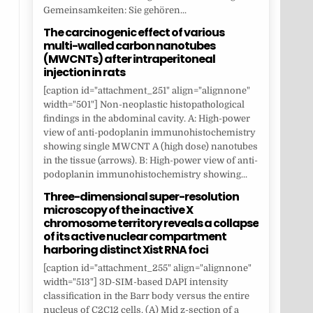
Gemeinsamkeiten: Sie gehören...
The carcinogenic effect of various
multi-walled carbon nanotubes
(MWCNTs) after intraperitoneal
injection in rats
[caption id="attachment_251" align="alignnone"
width="501"] Non-neoplastic histopathological
findings in the abdominal cavity. A: High-power
view of anti-podoplanin immunohistochemistry
showing single MWCNT A (high dose) nanotubes
in the tissue (arrows). B: High-power view of anti-
podoplanin immunohistochemistry showing...
Three-dimensional super-resolution
microscopy of the inactive X
chromosome territory reveals a collapse
of its active nuclear compartment
harboring distinct Xist RNA foci
[caption id="attachment_255" align="alignnone"
width="513"] 3D-SIM-based DAPI intensity
classification in the Barr body versus the entire
nucleus of C2C12 cells. (A) Mid z-section of a