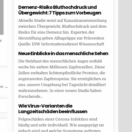
Demenz-Risiko Bluthochdruck und
Übergewicht: 7 Tipps zum Vorbeugen
Aktuelle Studie weist auf Kausalzusammenhang
zwischen Übergewicht, Bluthochdruck und dem
Risiko für eine Demenz hin. Experten der
Herzstiftung geben Alltagstipps zur Prävention
w
Quelle: IDW Informationsdienst Wissenschaft
Neue Einblicke in das menschliche Sehen
Die Netzhaut des menschlichen Auges enthält
sechs bis sieben Millionen Zapfenzellen. Diese
Zellen enthalten lichtempfindliche Proteine, die
sogenannten Zapfenopsine. Sie ermöglichen es
uns, unsere Umgebung bei Tageslicht detailliert
ion →
wahrzunehmen. In einer neuen Studie haben
Forschende...
Wie Virus-Varianten die
Langzeitschäden beeinflussen
Folgeschäden einer Corona-Infektion sind
häufig und sehr individuell. Wie ausgeprägt sie
jedoch sind und welche Symptome auftreten,