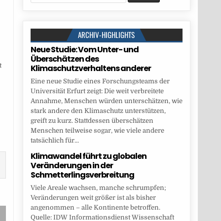
for:
ARCHIV-HIGHLIGHTS
Neue Studie: Vom Unter- und
Überschätzen des
t
Klimaschutzverhaltens anderer
Eine neue Studie eines Forschungsteams der
Universität Erfurt zeigt: Die weit verbreitete
Annahme, Menschen würden unterschätzen, wie
stark andere den Klimaschutz unterstützen,
greift zu kurz. Stattdessen überschätzen
Menschen teilweise sogar, wie viele andere
tatsächlich für...
Klimawandel führt zu globalen
Veränderungen in der
Schmetterlingsverbreitung
Viele Areale wachsen, manche schrumpfen;
Veränderungen weit größer ist als bisher
angenommen – alle Kontinente betroffen.
Quelle: IDW Informationsdienst Wissenschaft