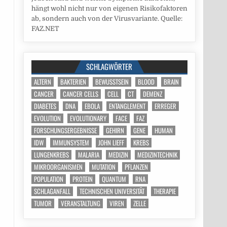
hängt wohl nicht nur von eigenen Risikofaktoren
ab, sondern auch von der Virusvariante. Quelle:
FAZ.NET
SCHLAGWÖRTER
ALTERN
BAKTERIEN
BEWUSSTSEIN
BLOOD
BRAIN
CANCER
CANCER CELLS
CELL
CT
DEMENZ
DIABETES
DNA
EBOLA
ENTANGLEMENT
ERREGER
EVOLUTION
EVOLUTIONARY
FACE
FAZ
FORSCHUNGSERGEBNISSE
GEHIRN
GENE
HUMAN
IDW
IMMUNSYSTEM
JOHN LIEFF
KREBS
LUNGENKREBS
MALARIA
MEDIZIN
MEDIZINTECHNIK
MIKROORGANISMEN
MUTATION
PFLANZEN
POPULATION
PROTEIN
QUANTUM
RNA
SCHLAGANFALL
TECHNISCHEN UNIVERSITÄT
THERAPIE
TUMOR
VERANSTALTUNG
VIREN
ZELLE