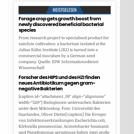
MEISTGELESEN
Forage crop gets growth boost from
newly discovered beneficial bacterial
species
From research project to specialised product for
sainfoin cultivation: a bacterium isolated at the
Julius Kühn Institute (JKI) is turned into a
commercial inoculum by a German seed
company. Quelle: IDW Informationsdienst
Wissenschaft
Forscher des HIPS und des HZI finden
neues Antibiotikum gegen gram-
negative Bakterien
[caption id="attachment_59" align="alignnone"
width="529"] Biologinnen untersuchen Bakterien
unter dem Mikroskop. Foto: Universität des
Saarlandes, Oliver Dietze[/caption] Die Erreger
von Infektionserkrankungen Escherichia coli,
Klebsiella pneumoniae, Acinetobacter baumanii
und Pseudomonas aeruginosa haben zwei große