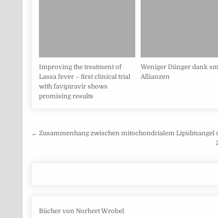
Improving the treatment of
Weniger Dünger dank sm
Lassa fever – first clinical trial
Allianzen
with favipiravir shows
promising results
Beitragsnavigation
← Zusammenhang zwischen mitochondrialem Lipidmangel 
Bücher von Norbert Wrobel