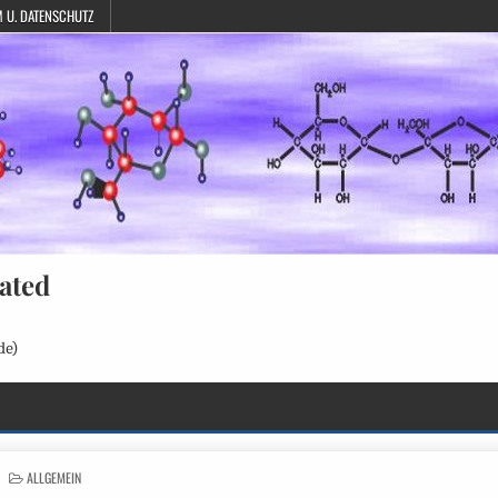
 U. DATENSCHUTZ
ated
de)
POSTED
ALLGEMEIN
IN