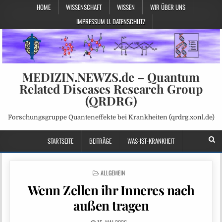
HOME
WISSENSCHAFT
WISSEN
WIR ÜBER UNS
IMPRESSUM U. DATENSCHUTZ
MEDIZIN.NEWZS.de – Quantum
Related Diseases Research Group
(QRDRG)
Forschungsgruppe Quanteneffekte bei Krankheiten (qrdrg.xonl.de)
STARTSEITE
BEITRÄGE
WAS-IST-KRANKHEIT
POSTED
ALLGEMEIN
IN
Wenn Zellen ihr Inneres nach
außen tragen