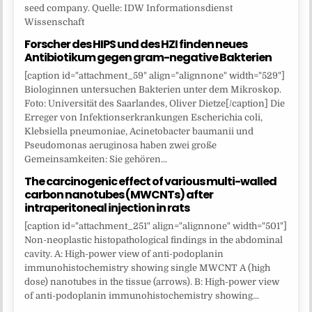
seed company. Quelle: IDW Informationsdienst
Wissenschaft
Forscher des HIPS und des HZI finden neues
Antibiotikum gegen gram-negative Bakterien
[caption id="attachment_59" align="alignnone" width="529"]
Biologinnen untersuchen Bakterien unter dem Mikroskop.
Foto: Universität des Saarlandes, Oliver Dietze[/caption] Die
Erreger von Infektionserkrankungen Escherichia coli,
Klebsiella pneumoniae, Acinetobacter baumanii und
Pseudomonas aeruginosa haben zwei große
Gemeinsamkeiten: Sie gehören...
The carcinogenic effect of various multi-walled
carbon nanotubes (MWCNTs) after
intraperitoneal injection in rats
[caption id="attachment_251" align="alignnone" width="501"]
Non-neoplastic histopathological findings in the abdominal
cavity. A: High-power view of anti-podoplanin
immunohistochemistry showing single MWCNT A (high
dose) nanotubes in the tissue (arrows). B: High-power view
of anti-podoplanin immunohistochemistry showing...