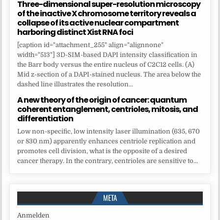
Three-dimensional super-resolution microscopy
of the inactive X chromosome territory reveals a
collapse of its active nuclear compartment
harboring distinct Xist RNA foci
[caption id="attachment_255" align="alignnone"
width="513"] 3D-SIM-based DAPI intensity classification in
the Barr body versus the entire nucleus of C2C12 cells. (A)
Mid z-section of a DAPI-stained nucleus. The area below the
dashed line illustrates the resolution...
A new theory of the origin of cancer: quantum
coherent entanglement, centrioles, mitosis, and
differentiation
Low non-specific, low intensity laser illumination (635, 670
or 830 nm) apparently enhances centriole replication and
promotes cell division, what is the opposite of a desired
cancer therapy. In the contrary, centrioles are sensitive to...
META
Anmelden