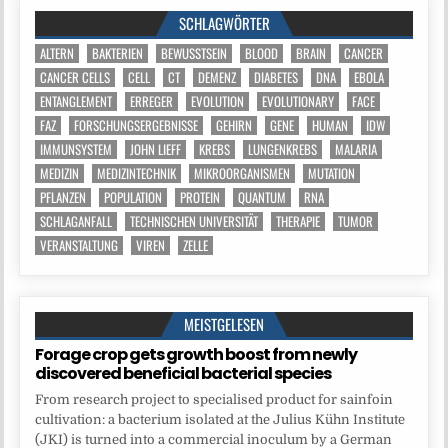
SCHLAGWÖRTER
ALTERN
BAKTERIEN
BEWUSSTSEIN
BLOOD
BRAIN
CANCER
CANCER CELLS
CELL
CT
DEMENZ
DIABETES
DNA
EBOLA
ENTANGLEMENT
ERREGER
EVOLUTION
EVOLUTIONARY
FACE
FAZ
FORSCHUNGSERGEBNISSE
GEHIRN
GENE
HUMAN
IDW
IMMUNSYSTEM
JOHN LIEFF
KREBS
LUNGENKREBS
MALARIA
MEDIZIN
MEDIZINTECHNIK
MIKROORGANISMEN
MUTATION
PFLANZEN
POPULATION
PROTEIN
QUANTUM
RNA
SCHLAGANFALL
TECHNISCHEN UNIVERSITÄT
THERAPIE
TUMOR
VERANSTALTUNG
VIREN
ZELLE
MEISTGELESEN
Forage crop gets growth boost from newly
discovered beneficial bacterial species
From research project to specialised product for sainfoin
cultivation: a bacterium isolated at the Julius Kühn Institute
(JKI) is turned into a commercial inoculum by a German