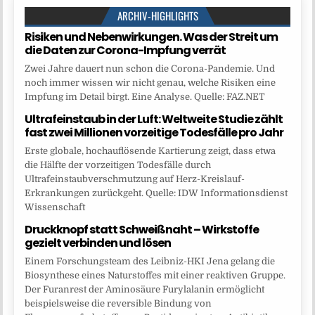
ARCHIV-HIGHLIGHTS
Risiken und Nebenwirkungen. Was der Streit um
die Daten zur Corona-Impfung verrät
Zwei Jahre dauert nun schon die Corona-Pandemie. Und
noch immer wissen wir nicht genau, welche Risiken eine
Impfung im Detail birgt. Eine Analyse. Quelle: FAZ.NET
Ultrafeinstaub in der Luft: Weltweite Studie zählt
fast zwei Millionen vorzeitige Todesfälle pro Jahr
Erste globale, hochauflösende Kartierung zeigt, dass etwa
die Hälfte der vorzeitigen Todesfälle durch
Ultrafeinstaubverschmutzung auf Herz-Kreislauf-
Erkrankungen zurückgeht. Quelle: IDW Informationsdienst
Wissenschaft
Druckknopf statt Schweißnaht – Wirkstoffe
gezielt verbinden und lösen
Einem Forschungsteam des Leibniz-HKI Jena gelang die
Biosynthese eines Naturstoffes mit einer reaktiven Gruppe.
Der Furanrest der Aminosäure Furylalanin ermöglicht
beispielsweise die reversible Bindung von