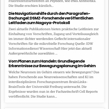
Fluoreszenzfarbstoffen an Peptiden, wie etwa Antibiotika.
Die Studie erschien kürzlich...
Die Navigationshilfe durch den Paragrafen-
Dschungel: DSMZ-Forschende veröffentlichen
Leitfaden zum Nagoya-Protokoll
Zwei aktuelle Publikationen bieten praktische Leitlinien zur
Einhaltung von Vorschriften, Zugang und Vorteilsausgleich
im immer dichter werdenden Geflecht internationaler
Vorschriften für die mikrobielle Forschung Quelle: IDW
Informationsdienst Wissenschaft Hier jetzt das aktuell
Außergewöhnliche auswählen ...
Vom Planen zum Handeln: Grundlegende
Erkenntnisse zur Bewegungsplanung im Gehirn
Welche Neuronen im Gehirn steuern wie Bewegungen? Das
haben Forschende aus Neurowissenschaften und KI im
interdisziplinären Forschungszentrum BrainLinks-
BrainTools der Universität Freiburg untersucht. Die
Ergebnisse wurden nun in der Fachzeitschrift Cell Reports
veröffentlicht. Die Studie kann...