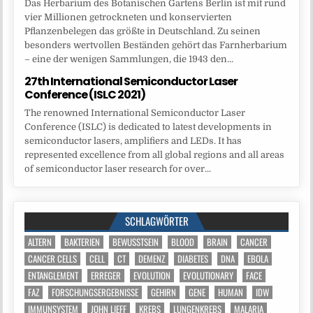
Das Herbarium des Botanischen Gartens Berlin ist mit rund
vier Millionen getrockneten und konservierten
Pflanzenbelegen das größte in Deutschland. Zu seinen
besonders wertvollen Beständen gehört das Farnherbarium
– eine der wenigen Sammlungen, die 1943 den...
27th International Semiconductor Laser
Conference (ISLC 2021)
The renowned International Semiconductor Laser
Conference (ISLC) is dedicated to latest developments in
semiconductor lasers, amplifiers and LEDs. It has
represented excellence from all global regions and all areas
of semiconductor laser research for over...
SCHLAGWÖRTER
ALTERN
BAKTERIEN
BEWUSSTSEIN
BLOOD
BRAIN
CANCER
CANCER CELLS
CELL
CT
DEMENZ
DIABETES
DNA
EBOLA
ENTANGLEMENT
ERREGER
EVOLUTION
EVOLUTIONARY
FACE
FAZ
FORSCHUNGSERGEBNISSE
GEHIRN
GENE
HUMAN
IDW
IMMUNSYSTEM
JOHN LIEFF
KREBS
LUNGENKREBS
MALARIA