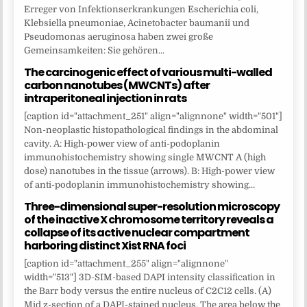
Erreger von Infektionserkrankungen Escherichia coli,
Klebsiella pneumoniae, Acinetobacter baumanii und
Pseudomonas aeruginosa haben zwei große
Gemeinsamkeiten: Sie gehören...
The carcinogenic effect of various multi-walled
carbon nanotubes (MWCNTs) after
intraperitoneal injection in rats
[caption id="attachment_251" align="alignnone" width="501"]
Non-neoplastic histopathological findings in the abdominal
cavity. A: High-power view of anti-podoplanin
immunohistochemistry showing single MWCNT A (high
dose) nanotubes in the tissue (arrows). B: High-power view
of anti-podoplanin immunohistochemistry showing...
Three-dimensional super-resolution microscopy
of the inactive X chromosome territory reveals a
collapse of its active nuclear compartment
harboring distinct Xist RNA foci
[caption id="attachment_255" align="alignnone"
width="513"] 3D-SIM-based DAPI intensity classification in
the Barr body versus the entire nucleus of C2C12 cells. (A)
Mid z-section of a DAPI-stained nucleus. The area below the