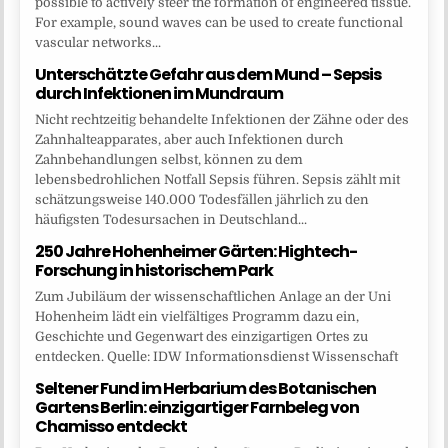
possible to actively steer the formation of engineered tissue.
For example, sound waves can be used to create functional
vascular networks...
Unterschätzte Gefahr aus dem Mund – Sepsis
durch Infektionen im Mundraum
Nicht rechtzeitig behandelte Infektionen der Zähne oder des
Zahnhalteapparates, aber auch Infektionen durch
Zahnbehandlungen selbst, können zu dem
lebensbedrohlichen Notfall Sepsis führen. Sepsis zählt mit
schätzungsweise 140.000 Todesfällen jährlich zu den
häufigsten Todesursachen in Deutschland...
250 Jahre Hohenheimer Gärten: Hightech-
Forschung in historischem Park
Zum Jubiläum der wissenschaftlichen Anlage an der Uni
Hohenheim lädt ein vielfältiges Programm dazu ein,
Geschichte und Gegenwart des einzigartigen Ortes zu
entdecken. Quelle: IDW Informationsdienst Wissenschaft
Seltener Fund im Herbarium des Botanischen
Gartens Berlin: einzigartiger Farnbeleg von
Chamisso entdeckt