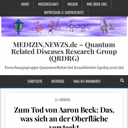
HOME
WISSENSCHAFT
WISSEN
WIR ÜBER UNS
IMPRESSUM U. DATENSCHUTZ
MEDIZIN.NEWZS.de – Quantum
Related Diseases Research Group
(QRDRG)
Forschungsgruppe Quanteneffekte bei Krankheiten (qrdrg.xonl.de)
STARTSEITE
BEITRÄGE
WAS-IST-KRANKHEIT
POSTED
MEDIZIN
IN
Zum Tod von Aaron Beck: Das,
was sich an der Oberfläche
versteckt