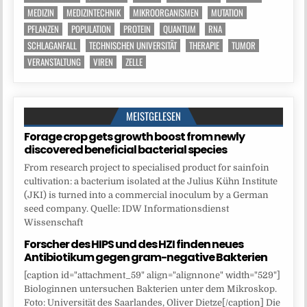
MEDIZIN
MEDIZINTECHNIK
MIKROORGANISMEN
MUTATION
PFLANZEN
POPULATION
PROTEIN
QUANTUM
RNA
SCHLAGANFALL
TECHNISCHEN UNIVERSITÄT
THERAPIE
TUMOR
VERANSTALTUNG
VIREN
ZELLE
MEISTGELESEN
Forage crop gets growth boost from newly
discovered beneficial bacterial species
From research project to specialised product for sainfoin
cultivation: a bacterium isolated at the Julius Kühn Institute
(JKI) is turned into a commercial inoculum by a German
seed company. Quelle: IDW Informationsdienst
Wissenschaft
Forscher des HIPS und des HZI finden neues
Antibiotikum gegen gram-negative Bakterien
[caption id="attachment_59" align="alignnone" width="529"]
Biologinnen untersuchen Bakterien unter dem Mikroskop.
Foto: Universität des Saarlandes, Oliver Dietze[/caption] Die