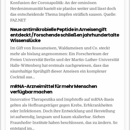
Konfusion der Coronapolitik: An der ominösen
Herdenimmunität bastelt sie planlos weiter und lässt doch
das entscheidende Thema Impfen sträflich sausen. Quelle:
FAZ.NET
Neue antimikrobielle Peptide in Ameisengift
entdeckt / Forschende schließen jahrhundertalte
Wissenslücke
Im Gift von Rossameisen, Waldameisen und Co. steckt
mehr als bislang angenommen: Ein Forscherteam der
Freien Universität Berlin und der Martin-Luther-Universität
Halle-Wittenberg hat erstmals nachgewiesen, dass das
säurehaltige Sprühgift dieser Ameisen ein komplexer
Cocktail aus...
mRNA-Arzneimittel für mehr Menschen
verfügbar machen
Innovative Therapeutika und Impfstoffe auf mRNA-Basis
gelten als Hoffnungsträger gegen Krebs, Erbkrankheiten
oder Infektionen. Doch ihre Entwicklung und Herstellung
ist aufwendig, langsam und kaum skalierbar. Sieben
Fraunhofer-Institute haben beschlossen, das zu ändern. So
entstand im...