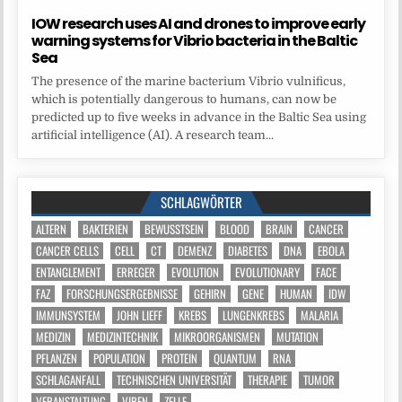
IOW research uses AI and drones to improve early
warning systems for Vibrio bacteria in the Baltic
Sea
The presence of the marine bacterium Vibrio vulnificus,
which is potentially dangerous to humans, can now be
predicted up to five weeks in advance in the Baltic Sea using
artificial intelligence (AI). A research team...
SCHLAGWÖRTER
ALTERN
BAKTERIEN
BEWUSSTSEIN
BLOOD
BRAIN
CANCER
CANCER CELLS
CELL
CT
DEMENZ
DIABETES
DNA
EBOLA
ENTANGLEMENT
ERREGER
EVOLUTION
EVOLUTIONARY
FACE
FAZ
FORSCHUNGSERGEBNISSE
GEHIRN
GENE
HUMAN
IDW
IMMUNSYSTEM
JOHN LIEFF
KREBS
LUNGENKREBS
MALARIA
MEDIZIN
MEDIZINTECHNIK
MIKROORGANISMEN
MUTATION
PFLANZEN
POPULATION
PROTEIN
QUANTUM
RNA
SCHLAGANFALL
TECHNISCHEN UNIVERSITÄT
THERAPIE
TUMOR
VERANSTALTUNG
VIREN
ZELLE