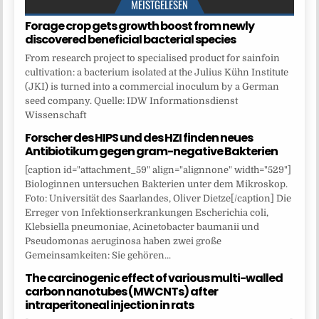
MEISTGELESEN
Forage crop gets growth boost from newly
discovered beneficial bacterial species
From research project to specialised product for sainfoin
cultivation: a bacterium isolated at the Julius Kühn Institute
(JKI) is turned into a commercial inoculum by a German
seed company. Quelle: IDW Informationsdienst
Wissenschaft
Forscher des HIPS und des HZI finden neues
Antibiotikum gegen gram-negative Bakterien
[caption id="attachment_59" align="alignnone" width="529"]
Biologinnen untersuchen Bakterien unter dem Mikroskop.
Foto: Universität des Saarlandes, Oliver Dietze[/caption] Die
Erreger von Infektionserkrankungen Escherichia coli,
Klebsiella pneumoniae, Acinetobacter baumanii und
Pseudomonas aeruginosa haben zwei große
Gemeinsamkeiten: Sie gehören...
The carcinogenic effect of various multi-walled
carbon nanotubes (MWCNTs) after
intraperitoneal injection in rats