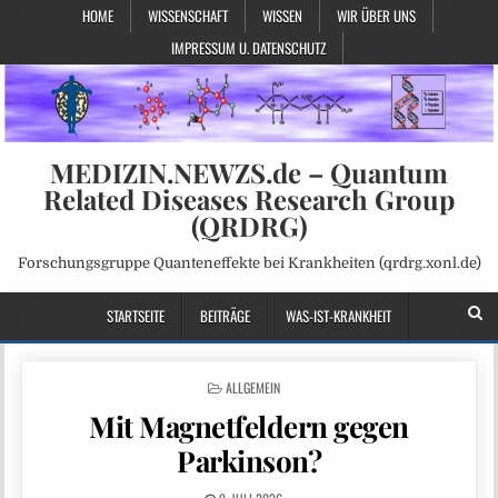
HOME
WISSENSCHAFT
WISSEN
WIR ÜBER UNS
IMPRESSUM U. DATENSCHUTZ
MEDIZIN.NEWZS.de – Quantum
Related Diseases Research Group
(QRDRG)
Forschungsgruppe Quanteneffekte bei Krankheiten (qrdrg.xonl.de)
STARTSEITE
BEITRÄGE
WAS-IST-KRANKHEIT
POSTED
ALLGEMEIN
IN
Mit Magnetfeldern gegen
Parkinson?