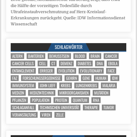
die Hälfte der vorzeitigen Todesfälle durch
Ultrafeinstaubverschmutzung auf Herz-Kreislauf-
Erkrankungen zurückgeht. Quelle: IDW Informationsdienst
Wissenschaft
SCHLAGWÖRTER
ALTERN
BAKTERIEN
BEWUSSTSEIN
BLOOD
BRAIN
CANCER
CANCER CELLS
CELL
CT
DEMENZ
DIABETES
DNA
EBOLA
ENTANGLEMENT
ERREGER
EVOLUTION
EVOLUTIONARY
FACE
FAZ
FORSCHUNGSERGEBNISSE
GEHIRN
GENE
HUMAN
IDW
IMMUNSYSTEM
JOHN LIEFF
KREBS
LUNGENKREBS
MALARIA
MEDIZIN
MEDIZINTECHNIK
MIKROORGANISMEN
MUTATION
PFLANZEN
POPULATION
PROTEIN
QUANTUM
RNA
SCHLAGANFALL
TECHNISCHEN UNIVERSITÄT
THERAPIE
TUMOR
VERANSTALTUNG
VIREN
ZELLE