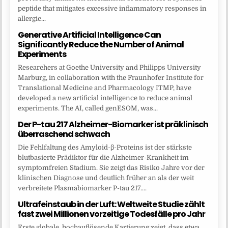
peptide that mitigates excessive inflammatory responses in
allergic...
Generative Artificial Intelligence Can
Significantly Reduce the Number of Animal
Experiments
Researchers at Goethe University and Philipps University
Marburg, in collaboration with the Fraunhofer Institute for
Translational Medicine and Pharmacology ITMP, have
developed a new artificial intelligence to reduce animal
experiments. The AI, called genESOM, was...
Der P-tau 217 Alzheimer-Biomarker ist präklinisch
überraschend schwach
Die Fehlfaltung des Amyloid-β-Proteins ist der stärkste
blutbasierte Prädiktor für die Alzheimer-Krankheit im
symptomfreien Stadium. Sie zeigt das Risiko Jahre vor der
klinischen Diagnose und deutlich früher an als der weit
verbreitete Plasmabiomarker P-tau 217....
Ultrafeinstaub in der Luft: Weltweite Studie zählt
fast zwei Millionen vorzeitige Todesfälle pro Jahr
Erste globale, hochauflösende Kartierung zeigt, dass etwa