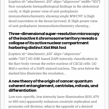
[caption id="attachment_251" align="alignnone" width="501"]
Non-neoplastic histopathological findings in the abdominal
cavity. A: High-power view of anti-podoplanin
immunohistochemistry showing single MWCNT A (high
dose) nanotubes in the tissue (arrows). B: High-power view
of anti-podoplanin immunohistochemistry showing...
Three-dimensional super-resolution microscopy
of the inactive X chromosome territory reveals a
collapse of its active nuclear compartment
harboring distinct Xist RNA foci
[caption id="attachment_255" align="alignnone"
width="513"] 3D-SIM-based DAPI intensity classification in
the Barr body versus the entire nucleus of C2C12 cells. (A)
Mid z-section of a DAPI-stained nucleus. The area below the
dashed line illustrates the resolution...
A new theory of the origin of cancer: quantum
coherent entanglement, centrioles, mitosis, and
differentiation
Low non-specific, low intensity laser illumination (635, 670
or 830 nm) apparently enhances centriole replication and
promotes cell division, what is the opposite of a desired