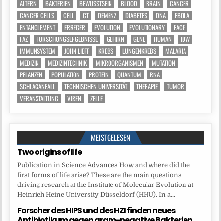
ALTERN
BAKTERIEN
BEWUSSTSEIN
BLOOD
BRAIN
CANCER
CANCER CELLS
CELL
CT
DEMENZ
DIABETES
DNA
EBOLA
ENTANGLEMENT
ERREGER
EVOLUTION
EVOLUTIONARY
FACE
FAZ
FORSCHUNGSERGEBNISSE
GEHIRN
GENE
HUMAN
IDW
IMMUNSYSTEM
JOHN LIEFF
KREBS
LUNGENKREBS
MALARIA
MEDIZIN
MEDIZINTECHNIK
MIKROORGANISMEN
MUTATION
PFLANZEN
POPULATION
PROTEIN
QUANTUM
RNA
SCHLAGANFALL
TECHNISCHEN UNIVERSITÄT
THERAPIE
TUMOR
VERANSTALTUNG
VIREN
ZELLE
MEISTGELESEN
Two origins of life
Publication in Science Advances How and where did the
first forms of life arise? These are the main questions
driving research at the Institute of Molecular Evolution at
Heinrich Heine University Düsseldorf (HHU). In a...
Forscher des HIPS und des HZI finden neues
Antibiotikum gegen gram-negative Bakterien