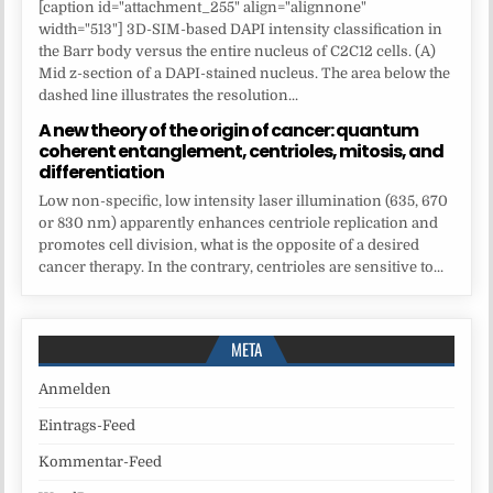
[caption id="attachment_255" align="alignnone"
width="513"] 3D-SIM-based DAPI intensity classification in
the Barr body versus the entire nucleus of C2C12 cells. (A)
Mid z-section of a DAPI-stained nucleus. The area below the
dashed line illustrates the resolution...
A new theory of the origin of cancer: quantum
coherent entanglement, centrioles, mitosis, and
differentiation
Low non-specific, low intensity laser illumination (635, 670
or 830 nm) apparently enhances centriole replication and
promotes cell division, what is the opposite of a desired
cancer therapy. In the contrary, centrioles are sensitive to...
META
Anmelden
Eintrags-Feed
Kommentar-Feed