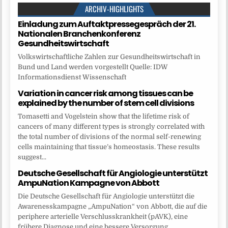
ARCHIV-HIGHLIGHTS
Einladung zum Auftaktpressegespräch der 21.
Nationalen Branchenkonferenz
Gesundheitswirtschaft
Volkswirtschaftliche Zahlen zur Gesundheitswirtschaft in
Bund und Land werden vorgestellt Quelle: IDW
Informationsdienst Wissenschaft
Variation in cancer risk among tissues can be
explained by the number of stem cell divisions
Tomasetti and Vogelstein show that the lifetime risk of
cancers of many different types is strongly correlated with
the total number of divisions of the normal self-renewing
cells maintaining that tissue’s homeostasis. These results
suggest...
Deutsche Gesellschaft für Angiologie unterstützt
AmpuNation Kampagne von Abbott
Die Deutsche Gesellschaft für Angiologie unterstützt die
Awarenesskampagne „AmpuNation“ von Abbott, die auf die
periphere arterielle Verschlusskrankheit (pAVK), eine
frühere Diagnose und eine bessere Versorgung