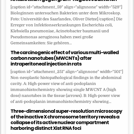
[caption id="attachment_59" align="alignnone" width="529"]
Biologinnen untersuchen Bakterien unter dem Mikroskop.
Foto: Universität des Saarlandes, Oliver Dietze[/caption] Die
Erreger von Infektionserkrankungen Escherichia coli,
Klebsiella pneumoniae, Acinetobacter baumanii und
Pseudomonas aeruginosa haben zwei große
Gemeinsamkeiten: Sie gehören...
The carcinogenic effect of various multi-walled
carbon nanotubes (MWCNTs) after
intraperitoneal injection in rats
[caption id="attachment_251" align="alignnone" width="501"]
Non-neoplastic histopathological findings in the abdominal
cavity. A: High-power view of anti-podoplanin
immunohistochemistry showing single MWCNT A (high
dose) nanotubes in the tissue (arrows). B: High-power view
of anti-podoplanin immunohistochemistry showing...
Three-dimensional super-resolution microscopy
of the inactive X chromosome territory reveals a
collapse of its active nuclear compartment
harboring distinct Xist RNA foci