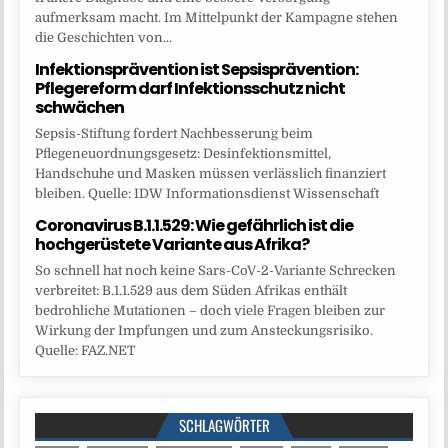
aufmerksam macht. Im Mittelpunkt der Kampagne stehen
die Geschichten von...
Infektionsprävention ist Sepsisprävention:
Pflegereform darf Infektionsschutz nicht
schwächen
Sepsis-Stiftung fordert Nachbesserung beim
Pflegeneuordnungsgesetz: Desinfektionsmittel,
Handschuhe und Masken müssen verlässlich finanziert
bleiben. Quelle: IDW Informationsdienst Wissenschaft
Coronavirus B.1.1.529: Wie gefährlich ist die
hochgerüstete Variante aus Afrika?
So schnell hat noch keine Sars-CoV-2-Variante Schrecken
verbreitet: B.1.1.529 aus dem Süden Afrikas enthält
bedrohliche Mutationen – doch viele Fragen bleiben zur
Wirkung der Impfungen und zum Ansteckungsrisiko.
Quelle: FAZ.NET
SCHLAGWÖRTER