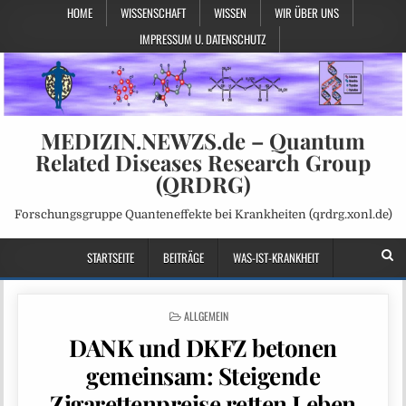
HOME
WISSENSCHAFT
WISSEN
WIR ÜBER UNS
IMPRESSUM U. DATENSCHUTZ
MEDIZIN.NEWZS.de – Quantum
Related Diseases Research Group
(QRDRG)
Forschungsgruppe Quanteneffekte bei Krankheiten (qrdrg.xonl.de)
STARTSEITE
BEITRÄGE
WAS-IST-KRANKHEIT
POSTED
ALLGEMEIN
IN
DANK und DKFZ betonen
gemeinsam: Steigende
Zigarettenpreise retten Leben