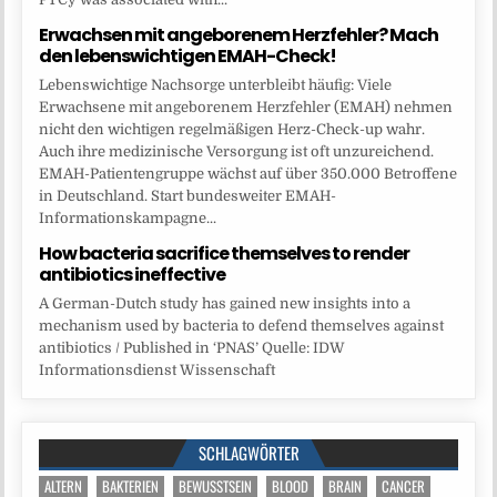
Erwachsen mit angeborenem Herzfehler? Mach
den lebenswichtigen EMAH-Check!
Lebenswichtige Nachsorge unterbleibt häufig: Viele
Erwachsene mit angeborenem Herzfehler (EMAH) nehmen
nicht den wichtigen regelmäßigen Herz-Check-up wahr.
Auch ihre medizinische Versorgung ist oft unzureichend.
EMAH-Patientengruppe wächst auf über 350.000 Betroffene
in Deutschland. Start bundesweiter EMAH-
Informationskampagne...
How bacteria sacrifice themselves to render
antibiotics ineffective
A German-Dutch study has gained new insights into a
mechanism used by bacteria to defend themselves against
antibiotics / Published in ‘PNAS’ Quelle: IDW
Informationsdienst Wissenschaft
SCHLAGWÖRTER
ALTERN
BAKTERIEN
BEWUSSTSEIN
BLOOD
BRAIN
CANCER