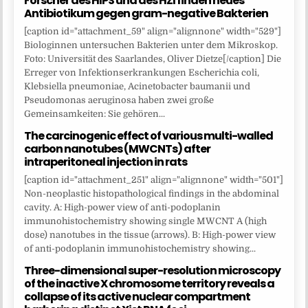
Forscher des HIPS und des HZI finden neues
Antibiotikum gegen gram-negative Bakterien
[caption id="attachment_59" align="alignnone" width="529"]
Biologinnen untersuchen Bakterien unter dem Mikroskop.
Foto: Universität des Saarlandes, Oliver Dietze[/caption] Die
Erreger von Infektionserkrankungen Escherichia coli,
Klebsiella pneumoniae, Acinetobacter baumanii und
Pseudomonas aeruginosa haben zwei große
Gemeinsamkeiten: Sie gehören...
The carcinogenic effect of various multi-walled
carbon nanotubes (MWCNTs) after
intraperitoneal injection in rats
[caption id="attachment_251" align="alignnone" width="501"]
Non-neoplastic histopathological findings in the abdominal
cavity. A: High-power view of anti-podoplanin
immunohistochemistry showing single MWCNT A (high
dose) nanotubes in the tissue (arrows). B: High-power view
of anti-podoplanin immunohistochemistry showing...
Three-dimensional super-resolution microscopy
of the inactive X chromosome territory reveals a
collapse of its active nuclear compartment