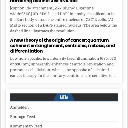
harboring distinct Xist RNA foci
[caption id="attachment_255" align="alignnone"
width="513"] 3D-SIM-based DAPI intensity classification in
the Barr body versus the entire nucleus of C2C12 cells. (A)
Mid z-section of a DAPI-stained nucleus. The area below the
dashed line illustrates the resolution...
A new theory of the origin of cancer: quantum
coherent entanglement, centrioles, mitosis, and
differentiation
Low non-specific, low intensity laser illumination (635, 670
or 830 nm) apparently enhances centriole replication and
promotes cell division, what is the opposite of a desired
cancer therapy. In the contrary, centrioles are sensitive to...
META
Anmelden
Eintrags-Feed
Kommentar-Feed