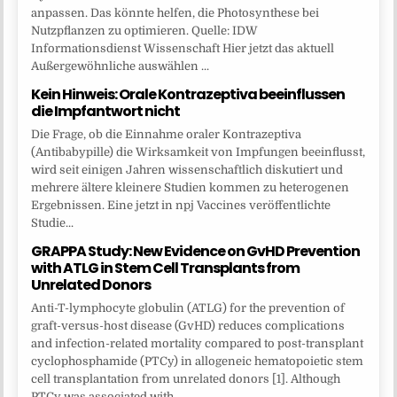
anpassen. Das könnte helfen, die Photosynthese bei
Nutzpflanzen zu optimieren. Quelle: IDW
Informationsdienst Wissenschaft Hier jetzt das aktuell
Außergewöhnliche auswählen ...
Kein Hinweis: Orale Kontrazeptiva beeinflussen
die Impfantwort nicht
Die Frage, ob die Einnahme oraler Kontrazeptiva
(Antibabypille) die Wirksamkeit von Impfungen beeinflusst,
wird seit einigen Jahren wissenschaftlich diskutiert und
mehrere ältere kleinere Studien kommen zu heterogenen
Ergebnissen. Eine jetzt in npj Vaccines veröffentlichte
Studie...
GRAPPA Study: New Evidence on GvHD Prevention
with ATLG in Stem Cell Transplants from
Unrelated Donors
Anti-T-lymphocyte globulin (ATLG) for the prevention of
graft-versus-host disease (GvHD) reduces complications
and infection-related mortality compared to post-transplant
cyclophosphamide (PTCy) in allogeneic hematopoietic stem
cell transplantation from unrelated donors [1]. Although
PTCy was associated with...