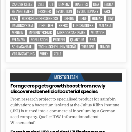
CANCER CELLS
CELL
CT
DEMENZ
DIABETES
DNA
EBOLA
ENTANGLEMENT
ERREGER
EVOLUTION
EVOLUTIONARY
FACE
FAZ
FORSCHUNGSERGEBNISSE
GEHIRN
GENE
HUMAN
IDW
IMMUNSYSTEM
JOHN LIEFF
KREBS
LUNGENKREBS
MALARIA
MEDIZIN
MEDIZINTECHNIK
MIKROORGANISMEN
MUTATION
PFLANZEN
POPULATION
PROTEIN
QUANTUM
RNA
SCHLAGANFALL
TECHNISCHEN UNIVERSITÄT
THERAPIE
TUMOR
VERANSTALTUNG
VIREN
ZELLE
MEISTGELESEN
Forage crop gets growth boost from newly
discovered beneficial bacterial species
From research project to specialised product for sainfoin
cultivation: a bacterium isolated at the Julius Kühn Institute
(JKI) is turned into a commercial inoculum by a German
seed company. Quelle: IDW Informationsdienst
Wissenschaft