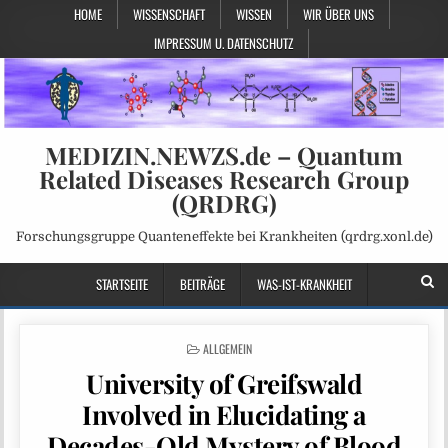
HOME
WISSENSCHAFT
WISSEN
WIR ÜBER UNS
IMPRESSUM U. DATENSCHUTZ
MEDIZIN.NEWZS.de – Quantum
Related Diseases Research Group
(QRDRG)
Forschungsgruppe Quanteneffekte bei Krankheiten (qrdrg.xonl.de)
STARTSEITE
BEITRÄGE
WAS-IST-KRANKHEIT
POSTED
ALLGEMEIN
IN
University of Greifswald
Involved in Elucidating a
Decades-Old Mystery of Blood