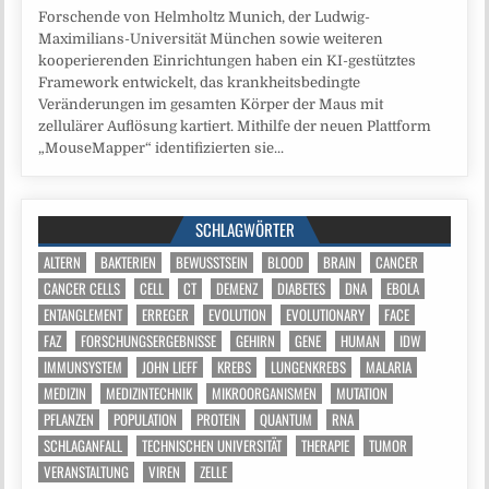
Forschende von Helmholtz Munich, der Ludwig-
Maximilians-Universität München sowie weiteren
kooperierenden Einrichtungen haben ein KI-gestütztes
Framework entwickelt, das krankheitsbedingte
Veränderungen im gesamten Körper der Maus mit
zellulärer Auflösung kartiert. Mithilfe der neuen Plattform
„MouseMapper“ identifizierten sie...
SCHLAGWÖRTER
ALTERN
BAKTERIEN
BEWUSSTSEIN
BLOOD
BRAIN
CANCER
CANCER CELLS
CELL
CT
DEMENZ
DIABETES
DNA
EBOLA
ENTANGLEMENT
ERREGER
EVOLUTION
EVOLUTIONARY
FACE
FAZ
FORSCHUNGSERGEBNISSE
GEHIRN
GENE
HUMAN
IDW
IMMUNSYSTEM
JOHN LIEFF
KREBS
LUNGENKREBS
MALARIA
MEDIZIN
MEDIZINTECHNIK
MIKROORGANISMEN
MUTATION
PFLANZEN
POPULATION
PROTEIN
QUANTUM
RNA
SCHLAGANFALL
TECHNISCHEN UNIVERSITÄT
THERAPIE
TUMOR
VERANSTALTUNG
VIREN
ZELLE