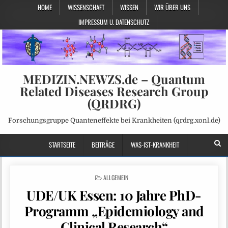
HOME
WISSENSCHAFT
WISSEN
WIR ÜBER UNS
IMPRESSUM U. DATENSCHUTZ
MEDIZIN.NEWZS.de – Quantum
Related Diseases Research Group
(QRDRG)
Forschungsgruppe Quanteneffekte bei Krankheiten (qrdrg.xonl.de)
STARTSEITE
BEITRÄGE
WAS-IST-KRANKHEIT
POSTED
ALLGEMEIN
IN
UDE/UK Essen: 10 Jahre PhD-
Programm „Epidemiology and
Clinical Research“