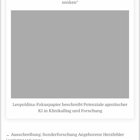
senken“
Leopoldina-Fokuspapier beschreibt Potenziale agentischer
KI in Klinikalltag und Forschung
Beitragsnavigation
← Ausschreibung: Sonderforschung Angeborene Herzfehler