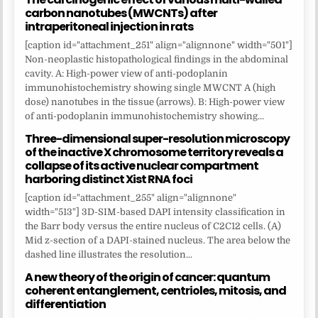
carbon nanotubes (MWCNTs) after
intraperitoneal injection in rats
[caption id="attachment_251" align="alignnone" width="501"]
Non-neoplastic histopathological findings in the abdominal
cavity. A: High-power view of anti-podoplanin
immunohistochemistry showing single MWCNT A (high
dose) nanotubes in the tissue (arrows). B: High-power view
of anti-podoplanin immunohistochemistry showing...
Three-dimensional super-resolution microscopy
of the inactive X chromosome territory reveals a
collapse of its active nuclear compartment
harboring distinct Xist RNA foci
[caption id="attachment_255" align="alignnone"
width="513"] 3D-SIM-based DAPI intensity classification in
the Barr body versus the entire nucleus of C2C12 cells. (A)
Mid z-section of a DAPI-stained nucleus. The area below the
dashed line illustrates the resolution...
A new theory of the origin of cancer: quantum
coherent entanglement, centrioles, mitosis, and
differentiation