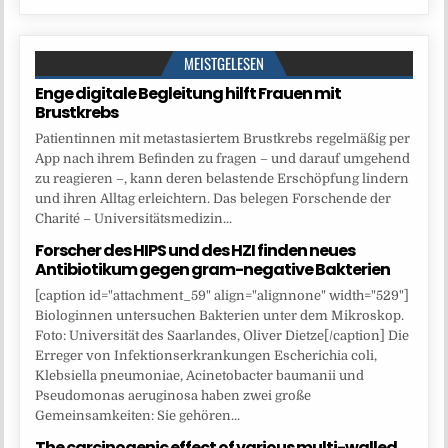
MEISTGELESEN
Enge digitale Begleitung hilft Frauen mit
Brustkrebs
Patientinnen mit metastasiertem Brustkrebs regelmäßig per
App nach ihrem Befinden zu fragen – und darauf umgehend
zu reagieren –, kann deren belastende Erschöpfung lindern
und ihren Alltag erleichtern. Das belegen Forschende der
Charité – Universitätsmedizin...
Forscher des HIPS und des HZI finden neues
Antibiotikum gegen gram-negative Bakterien
[caption id="attachment_59" align="alignnone" width="529"]
Biologinnen untersuchen Bakterien unter dem Mikroskop.
Foto: Universität des Saarlandes, Oliver Dietze[/caption] Die
Erreger von Infektionserkrankungen Escherichia coli,
Klebsiella pneumoniae, Acinetobacter baumanii und
Pseudomonas aeruginosa haben zwei große
Gemeinsamkeiten: Sie gehören...
The carcinogenic effect of various multi-walled