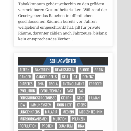
Tabakkonsum gehört weiterhin zu den größten
vermeidbaren Gesundheitsrisiken. Während der
Gesetzgeber das Rauchen in öffentlichen
geschlossenen Räumen bereits vor Jahren
weitgehend eingeschränkt hat, gilt für private
Räume, darunter zählen auch Fahrzeuge, bislang
kein entsprechendes Verbot....
SCHLAGWÖRTER
ALTERN
BAKTERIEN
BEWUSSTSEIN
BLOOD
BRAIN
CANCER
CANCER CELLS
CELL
CT
DEMENZ
DIABETES
DNA
EBOLA
ENTANGLEMENT
ERREGER
EVOLUTION
EVOLUTIONARY
FACE
FAZ
FORSCHUNGSERGEBNISSE
GEHIRN
GENE
HUMAN
IDW
IMMUNSYSTEM
JOHN LIEFF
KREBS
LUNGENKREBS
MALARIA
MEDIZIN
MEDIZINTECHNIK
MIKROORGANISMEN
MUTATION
PFLANZEN
POPULATION
PROTEIN
QUANTUM
RNA