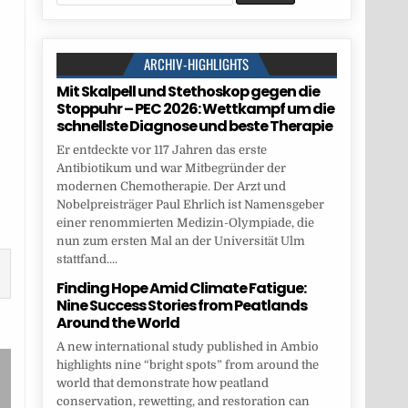
for:
ARCHIV-HIGHLIGHTS
Mit Skalpell und Stethoskop gegen die
Stoppuhr – PEC 2026: Wettkampf um die
schnellste Diagnose und beste Therapie
Er entdeckte vor 117 Jahren das erste
Antibiotikum und war Mitbegründer der
modernen Chemotherapie. Der Arzt und
Nobelpreisträger Paul Ehrlich ist Namensgeber
einer renommierten Medizin-Olympiade, die
nun zum ersten Mal an der Universität Ulm
stattfand....
Finding Hope Amid Climate Fatigue:
Nine Success Stories from Peatlands
Around the World
A new international study published in Ambio
highlights nine “bright spots” from around the
world that demonstrate how peatland
conservation, rewetting, and restoration can