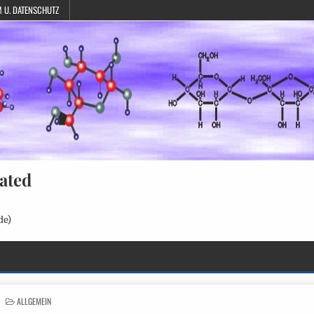
 U. DATENSCHUTZ
ated
de)
POSTED
ALLGEMEIN
IN