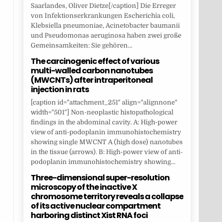
Saarlandes, Oliver Dietze[/caption] Die Erreger
von Infektionserkrankungen Escherichia coli,
Klebsiella pneumoniae, Acinetobacter baumanii
und Pseudomonas aeruginosa haben zwei große
Gemeinsamkeiten: Sie gehören...
The carcinogenic effect of various
multi-walled carbon nanotubes
(MWCNTs) after intraperitoneal
injection in rats
[caption id="attachment_251" align="alignnone"
width="501"] Non-neoplastic histopathological
findings in the abdominal cavity. A: High-power
view of anti-podoplanin immunohistochemistry
showing single MWCNT A (high dose) nanotubes
in the tissue (arrows). B: High-power view of anti-
podoplanin immunohistochemistry showing...
Three-dimensional super-resolution
microscopy of the inactive X
chromosome territory reveals a collapse
of its active nuclear compartment
harboring distinct Xist RNA foci