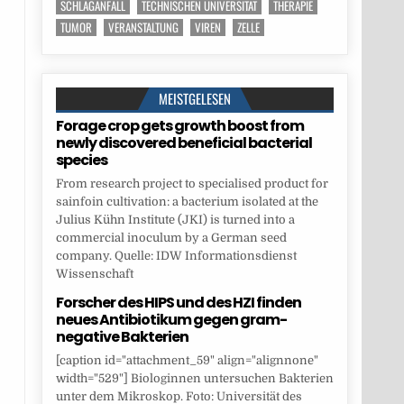
SCHLAGANFALL
TECHNISCHEN UNIVERSITÄT
THERAPIE
TUMOR
VERANSTALTUNG
VIREN
ZELLE
MEISTGELESEN
Forage crop gets growth boost from
newly discovered beneficial bacterial
species
From research project to specialised product for
sainfoin cultivation: a bacterium isolated at the
Julius Kühn Institute (JKI) is turned into a
commercial inoculum by a German seed
company. Quelle: IDW Informationsdienst
Wissenschaft
Forscher des HIPS und des HZI finden
neues Antibiotikum gegen gram-
negative Bakterien
[caption id="attachment_59" align="alignnone"
width="529"] Biologinnen untersuchen Bakterien
unter dem Mikroskop. Foto: Universität des