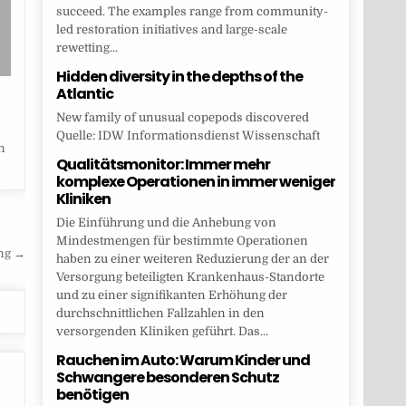
succeed. The examples range from community-
led restoration initiatives and large-scale
rewetting...
Hidden diversity in the depths of the
Atlantic
New family of unusual copepods discovered
Quelle: IDW Informationsdienst Wissenschaft
n
Qualitätsmonitor: Immer mehr
komplexe Operationen in immer weniger
Kliniken
Die Einführung und die Anhebung von
Mindestmengen für bestimmte Operationen
ung →
haben zu einer weiteren Reduzierung der an der
Versorgung beteiligten Krankenhaus-Standorte
und zu einer signifikanten Erhöhung der
durchschnittlichen Fallzahlen in den
versorgenden Kliniken geführt. Das...
Rauchen im Auto: Warum Kinder und
Schwangere besonderen Schutz
benötigen