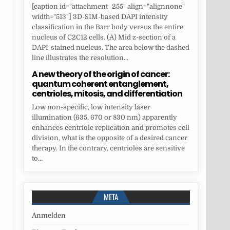
[caption id="attachment_255" align="alignnone"
width="513"] 3D-SIM-based DAPI intensity
classification in the Barr body versus the entire
nucleus of C2C12 cells. (A) Mid z-section of a
DAPI-stained nucleus. The area below the dashed
line illustrates the resolution...
A new theory of the origin of cancer:
quantum coherent entanglement,
centrioles, mitosis, and differentiation
Low non-specific, low intensity laser
illumination (635, 670 or 830 nm) apparently
enhances centriole replication and promotes cell
division, what is the opposite of a desired cancer
therapy. In the contrary, centrioles are sensitive
to...
META
Anmelden