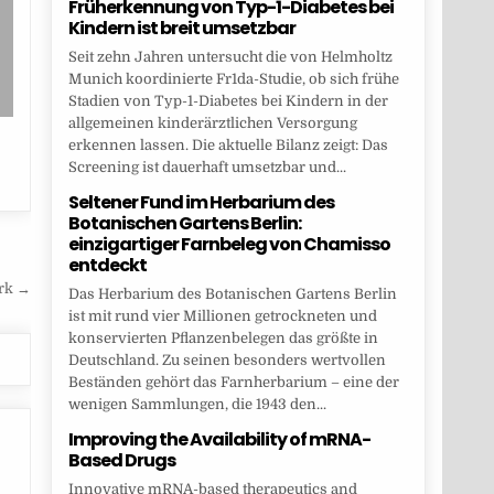
Früherkennung von Typ-1-Diabetes bei
Kindern ist breit umsetzbar
Seit zehn Jahren untersucht die von Helmholtz
Munich koordinierte Fr1da-Studie, ob sich frühe
Stadien von Typ-1-Diabetes bei Kindern in der
allgemeinen kinderärztlichen Versorgung
erkennen lassen. Die aktuelle Bilanz zeigt: Das
Screening ist dauerhaft umsetzbar und...
Seltener Fund im Herbarium des
Botanischen Gartens Berlin:
einzigartiger Farnbeleg von Chamisso
entdeckt
rk →
Das Herbarium des Botanischen Gartens Berlin
ist mit rund vier Millionen getrockneten und
konservierten Pflanzenbelegen das größte in
Deutschland. Zu seinen besonders wertvollen
Beständen gehört das Farnherbarium – eine der
wenigen Sammlungen, die 1943 den...
Improving the Availability of mRNA-
Based Drugs
Innovative mRNA-based therapeutics and