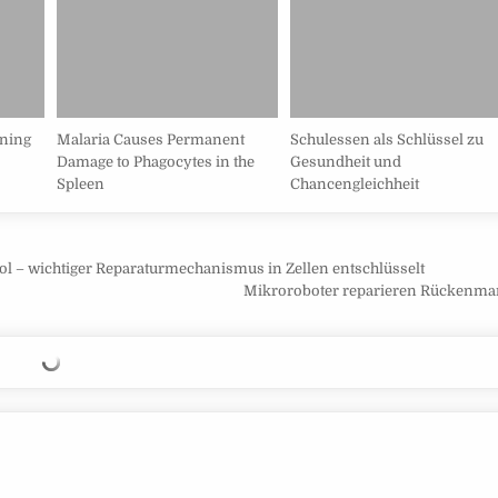
nning
Malaria Causes Permanent
Schulessen als Schlüssel zu
Damage to Phagocytes in the
Gesundheit und
Spleen
Chancengleichheit
l – wichtiger Reparaturmechanismus in Zellen entschlüsselt
Mikroroboter reparieren Rückenma