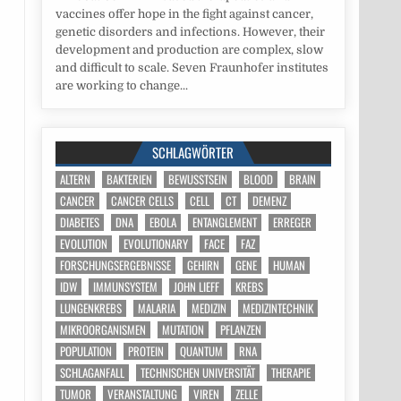
vaccines offer hope in the fight against cancer,
genetic disorders and infections. However, their
development and production are complex, slow
and difficult to scale. Seven Fraunhofer institutes
are working to change...
SCHLAGWÖRTER
ALTERN
BAKTERIEN
BEWUSSTSEIN
BLOOD
BRAIN
CANCER
CANCER CELLS
CELL
CT
DEMENZ
DIABETES
DNA
EBOLA
ENTANGLEMENT
ERREGER
EVOLUTION
EVOLUTIONARY
FACE
FAZ
FORSCHUNGSERGEBNISSE
GEHIRN
GENE
HUMAN
IDW
IMMUNSYSTEM
JOHN LIEFF
KREBS
LUNGENKREBS
MALARIA
MEDIZIN
MEDIZINTECHNIK
MIKROORGANISMEN
MUTATION
PFLANZEN
POPULATION
PROTEIN
QUANTUM
RNA
SCHLAGANFALL
TECHNISCHEN UNIVERSITÄT
THERAPIE
TUMOR
VERANSTALTUNG
VIREN
ZELLE