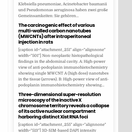
Klebsiella pneumoniae, Acinetobacter baumanii
und Pseudomonas aeruginosa haben zwei große
Gemeinsamkeiten: Sie gehören...
The carcinogenic effect of various
multi-walled carbon nanotubes
(MWCNTs) after intraperitoneal
injection in rats
[caption id="attachment_251" align="alignnone"
width="501"] Non-neoplastic histopathological
findings in the abdominal cavity. A: High-power
view of anti-podoplanin immunohistochemistry
showing single MWCNT A (high dose) nanotubes
in the tissue (arrows). B: High-power view of anti-
podoplanin immunohistochemistry showing...
Three-dimensional super-resolution
microscopy of the inactive X
chromosome territory reveals a collapse
of its active nuclear compartment
harboring distinct Xist RNA foci
[caption id="attachment_255" align="alignnone"
width="513"] 3D-SIM-based DAPI intensity