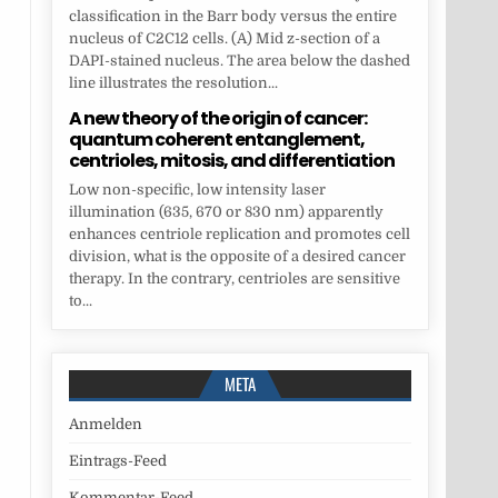
classification in the Barr body versus the entire
nucleus of C2C12 cells. (A) Mid z-section of a
DAPI-stained nucleus. The area below the dashed
line illustrates the resolution...
A new theory of the origin of cancer:
quantum coherent entanglement,
centrioles, mitosis, and differentiation
Low non-specific, low intensity laser
illumination (635, 670 or 830 nm) apparently
enhances centriole replication and promotes cell
division, what is the opposite of a desired cancer
therapy. In the contrary, centrioles are sensitive
to...
META
Anmelden
Eintrags-Feed
Kommentar-Feed