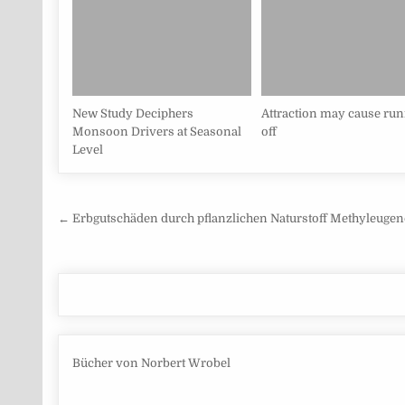
New Study Deciphers
Attraction may cause ru
Monsoon Drivers at Seasonal
off
Level
Beitragsnavigation
← Erbgutschäden durch pflanzlichen Naturstoff Methyleugeno
Bücher von Norbert Wrobel