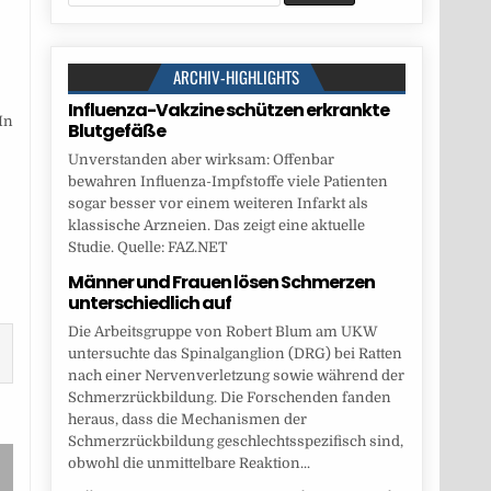
for:
ARCHIV-HIGHLIGHTS
Influenza-Vakzine schützen erkrankte
In
Blutgefäße
Unverstanden aber wirksam: Offenbar
bewahren Influenza-Impfstoffe viele Patienten
sogar besser vor einem weiteren Infarkt als
klassische Arzneien. Das zeigt eine aktuelle
Studie. Quelle: FAZ.NET
Männer und Frauen lösen Schmerzen
unterschiedlich auf
Die Arbeitsgruppe von Robert Blum am UKW
untersuchte das Spinalganglion (DRG) bei Ratten
nach einer Nervenverletzung sowie während der
Schmerzrückbildung. Die Forschenden fanden
heraus, dass die Mechanismen der
Schmerzrückbildung geschlechtsspezifisch sind,
obwohl die unmittelbare Reaktion...