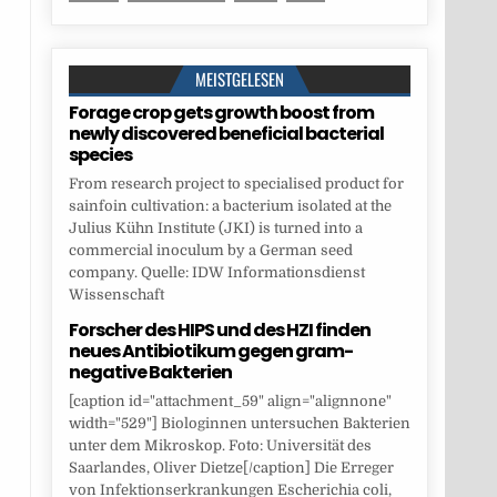
MEISTGELESEN
Forage crop gets growth boost from
newly discovered beneficial bacterial
species
From research project to specialised product for
sainfoin cultivation: a bacterium isolated at the
Julius Kühn Institute (JKI) is turned into a
commercial inoculum by a German seed
company. Quelle: IDW Informationsdienst
Wissenschaft
Forscher des HIPS und des HZI finden
neues Antibiotikum gegen gram-
negative Bakterien
[caption id="attachment_59" align="alignnone"
width="529"] Biologinnen untersuchen Bakterien
unter dem Mikroskop. Foto: Universität des
Saarlandes, Oliver Dietze[/caption] Die Erreger
von Infektionserkrankungen Escherichia coli,