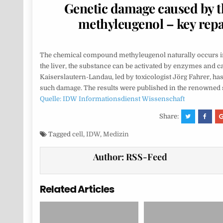
Genetic damage caused by 
methyleugenol – key repa
The chemical compound methyleugenol naturally occurs in 
the liver, the substance can be activated by enzymes and 
Kaiserslautern-Landau, led by toxicologist Jörg Fahrer, h
such damage. The results were published in the renowned sc
Quelle: IDW Informationsdienst Wissenschaft
Share:
Tagged
cell
,
IDW
,
Medizin
Author:
RSS-Feed
Related Articles