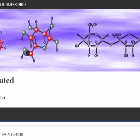
 U. DATENSCHUTZ
ated
de)
POSTED
ALLGEMEIN
IN