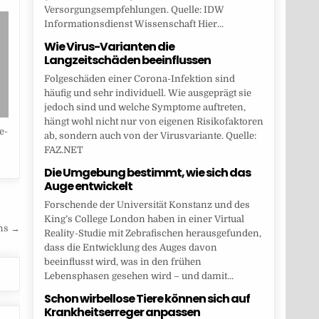
Versorgungsempfehlungen. Quelle: IDW
Informationsdienst Wissenschaft Hier...
Wie Virus-Varianten die
Langzeitschäden beeinflussen
Folgeschäden einer Corona-Infektion sind
häufig und sehr individuell. Wie ausgeprägt sie
jedoch sind und welche Symptome auftreten,
hängt wohl nicht nur von eigenen Risikofaktoren
e-
ab, sondern auch von der Virusvariante. Quelle:
FAZ.NET
Die Umgebung bestimmt, wie sich das
Auge entwickelt
Forschende der Universität Konstanz und des
King’s College London haben in einer Virtual
ons →
Reality-Studie mit Zebrafischen herausgefunden,
dass die Entwicklung des Auges davon
beeinflusst wird, was in den frühen
Lebensphasen gesehen wird – und damit...
Schon wirbellose Tiere können sich auf
Krankheitserreger anpassen