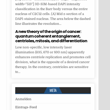
width="513"] 3D-SIM-based DAPI intensity
classification in the Barr body versus the entire
nucleus of C2C12 cells. (A) Mid z-section of a
DAPI-stained nucleus. The area below the dashed
line illustrates the resolution...
A new theory of the origin of cancer:
quantum coherent entanglement,
centrioles, mitosis, and differentiation
Low non-specific, low intensity laser
illumination (635, 670 or 830 nm) apparently
enhances centriole replication and promotes cell
division, what is the opposite of a desired cancer
therapy. In the contrary, centrioles are sensitive
to...
META
Anmelden
Eintrags-Feed