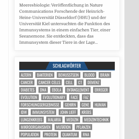
Meeresbiologie: Veröffentlichung in Nature
Communications Forschende der Heinrich-
Heine-Universität Düsseldorf (HHU) und der
Universität Kiel untersuchten die Funktion des
Immunsystems in einem einfachen Tier, einer
Seeanemone. Sie entdeckten, dass das
Immunsystem dieser Tiere in der Lage...
SCHLAGWÖRTER
ALTERN
BAKTERIEN
BEWUSSTSEIN
BLOOD
BRAIN
CANCER
CANCER CELLS
CELL
CT
DEMENZ
DIABETES
DNA
EBOLA
ENTANGLEMENT
ERREGER
EVOLUTION
EVOLUTIONARY
FACE
FAZ
FORSCHUNGSERGEBNISSE
GEHIRN
GENE
HUMAN
IDW
IMMUNSYSTEM
JOHN LIEFF
KREBS
LUNGENKREBS
MALARIA
MEDIZIN
MEDIZINTECHNIK
MIKROORGANISMEN
MUTATION
PFLANZEN
POPULATION
PROTEIN
QUANTUM
RNA