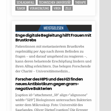
SCHLAGANFALL
TECHNISCHEN UNIVERSITÄT
THERAPIE
TUMOR
VERANSTALTUNG
VIREN
ZELLE
MEISTGELESEN
Enge digitale Begleitung hilft Frauen mit
Brustkrebs
Patientinnen mit metastasiertem Brustkrebs
regelmäßig per App nach ihrem Befinden zu
fragen – und darauf umgehend zu reagieren –,
kann deren belastende Erschöpfung lindern und
ihren Alltag erleichtern. Das belegen Forschende
der Charité – Universitätsmedizin...
Forscher des HIPS und des HZI finden
neues Antibiotikum gegen gram-
negative Bakterien
[caption id="attachment_59" align="alignnone"
width="529"] Biologinnen untersuchen Bakterien
unter dem Mikroskop. Foto: Universität des
Saarlandes, Oliver Dietze[/caption] Die Erreger