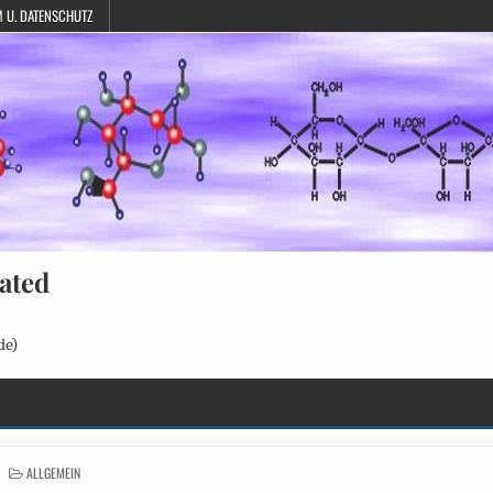
 U. DATENSCHUTZ
ated
de)
POSTED
ALLGEMEIN
IN