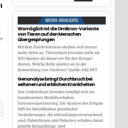
for:
n
ARCHIV-HIGHLIGHTS
Womöglich ist die Omikron-Variante
s
von Tieren auf den Menschen
übergesprungen
er
Mit dem Pandemievirus stecken sich immer
mehr Arten an. Theoretisch könnten mehr als
500 Spezies als Reservoir für den Erreger
dienen. Welche Rolle spielen sie in der
Entwicklung von Omikron? Quelle: FAZ.NET
Genanalyse bringt Durchbruch bei
seltenen und erblichen Krankheiten
Das Uniklinikum Dresden beteiligt sich am
bundesweiten Modellvorhaben
Genomsequenzierung. Die Analyse des Erbguts
hilft bei Identifikation genetischer
Veränderungen, die erkrankungsverursachend
sind. Patientinnen und Patienten erhalten damit
gezielte Behandlungs- und