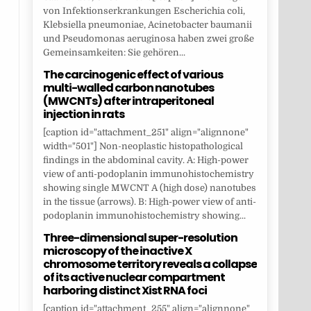
von Infektionserkrankungen Escherichia coli,
Klebsiella pneumoniae, Acinetobacter baumanii
und Pseudomonas aeruginosa haben zwei große
Gemeinsamkeiten: Sie gehören...
The carcinogenic effect of various
multi-walled carbon nanotubes
(MWCNTs) after intraperitoneal
injection in rats
[caption id="attachment_251" align="alignnone"
width="501"] Non-neoplastic histopathological
findings in the abdominal cavity. A: High-power
view of anti-podoplanin immunohistochemistry
showing single MWCNT A (high dose) nanotubes
in the tissue (arrows). B: High-power view of anti-
podoplanin immunohistochemistry showing...
Three-dimensional super-resolution
microscopy of the inactive X
chromosome territory reveals a collapse
of its active nuclear compartment
harboring distinct Xist RNA foci
[caption id="attachment_255" align="alignnone"