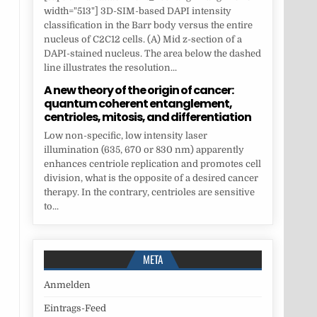
width="513"] 3D-SIM-based DAPI intensity
classification in the Barr body versus the entire
nucleus of C2C12 cells. (A) Mid z-section of a
DAPI-stained nucleus. The area below the dashed
line illustrates the resolution...
A new theory of the origin of cancer:
quantum coherent entanglement,
centrioles, mitosis, and differentiation
Low non-specific, low intensity laser
illumination (635, 670 or 830 nm) apparently
enhances centriole replication and promotes cell
division, what is the opposite of a desired cancer
therapy. In the contrary, centrioles are sensitive
to...
META
Anmelden
Eintrags-Feed