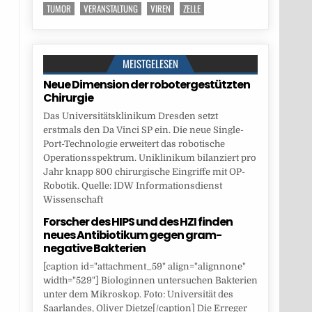
TUMOR
VERANSTALTUNG
VIREN
ZELLE
MEISTGELESEN
Neue Dimension der robotergestützten
Chirurgie
Das Universitätsklinikum Dresden setzt
erstmals den Da Vinci SP ein. Die neue Single-
Port-Technologie erweitert das robotische
Operationsspektrum. Uniklinikum bilanziert pro
Jahr knapp 800 chirurgische Eingriffe mit OP-
Robotik. Quelle: IDW Informationsdienst
Wissenschaft
Forscher des HIPS und des HZI finden
neues Antibiotikum gegen gram-
negative Bakterien
[caption id="attachment_59" align="alignnone"
width="529"] Biologinnen untersuchen Bakterien
unter dem Mikroskop. Foto: Universität des
Saarlandes, Oliver Dietze[/caption] Die Erreger