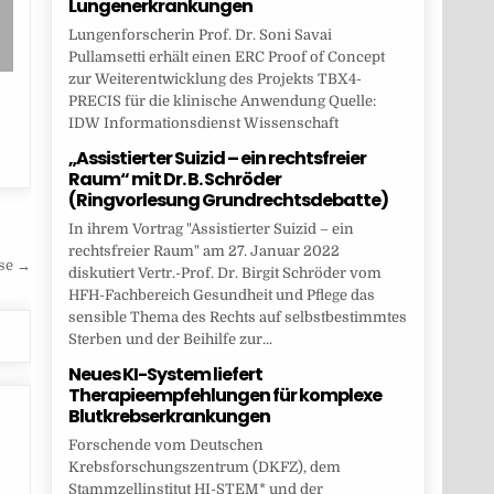
Lungenerkrankungen
Lungenforscherin Prof. Dr. Soni Savai
Pullamsetti erhält einen ERC Proof of Concept
zur Weiterentwicklung des Projekts TBX4-
PRECIS für die klinische Anwendung Quelle:
IDW Informationsdienst Wissenschaft
„Assistierter Suizid – ein rechtsfreier
Raum“ mit Dr. B. Schröder
(Ringvorlesung Grundrechtsdebatte)
In ihrem Vortrag "Assistierter Suizid – ein
rechtsfreier Raum" am 27. Januar 2022
sse →
diskutiert Vertr.-Prof. Dr. Birgit Schröder vom
HFH-Fachbereich Gesundheit und Pflege das
sensible Thema des Rechts auf selbstbestimmtes
Sterben und der Beihilfe zur...
Neues KI-System liefert
Therapieempfehlungen für komplexe
Blutkrebserkrankungen
Forschende vom Deutschen
Krebsforschungszentrum (DKFZ), dem
Stammzellinstitut HI-STEM* und der