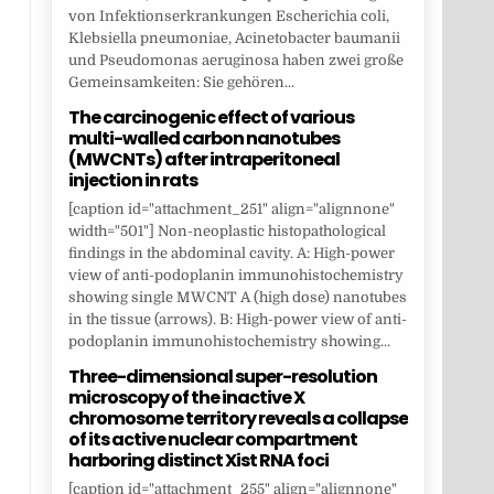
von Infektionserkrankungen Escherichia coli,
Klebsiella pneumoniae, Acinetobacter baumanii
und Pseudomonas aeruginosa haben zwei große
Gemeinsamkeiten: Sie gehören...
The carcinogenic effect of various
multi-walled carbon nanotubes
(MWCNTs) after intraperitoneal
injection in rats
[caption id="attachment_251" align="alignnone"
width="501"] Non-neoplastic histopathological
findings in the abdominal cavity. A: High-power
view of anti-podoplanin immunohistochemistry
showing single MWCNT A (high dose) nanotubes
in the tissue (arrows). B: High-power view of anti-
podoplanin immunohistochemistry showing...
Three-dimensional super-resolution
microscopy of the inactive X
chromosome territory reveals a collapse
of its active nuclear compartment
harboring distinct Xist RNA foci
[caption id="attachment_255" align="alignnone"