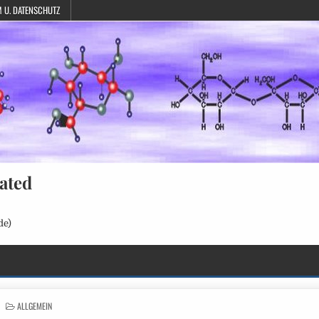
 U. DATENSCHUTZ
ated
de)
POSTED
ALLGEMEIN
IN