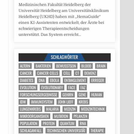
Medizinischen Fakultät Heidelberg der
Universität Heidelberg am Universitätsklinikum
Heidelberg (UKHD) haben mit „HemaGuide“
einen KI-Assistenten entwickelt, der Ärzte bei
schwierigen Therapieentscheidungen
unterstützt. Das System erreicht...
SCHLAGWÖRTER
ALTERN
BAKTERIEN
BEWUSSTSEIN
BLOOD
BRAIN
CANCER
CANCER CELLS
CELL
CT
DEMENZ
DIABETES
DNA
EBOLA
ENTANGLEMENT
ERREGER
EVOLUTION
EVOLUTIONARY
FACE
FAZ
FORSCHUNGSERGEBNISSE
GEHIRN
GENE
HUMAN
IDW
IMMUNSYSTEM
JOHN LIEFF
KREBS
LUNGENKREBS
MALARIA
MEDIZIN
MEDIZINTECHNIK
MIKROORGANISMEN
MUTATION
PFLANZEN
POPULATION
PROTEIN
QUANTUM
RNA
SCHLAGANFALL
TECHNISCHEN UNIVERSITÄT
THERAPIE