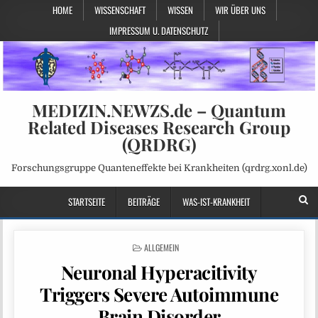
HOME
WISSENSCHAFT
WISSEN
WIR ÜBER UNS
IMPRESSUM U. DATENSCHUTZ
MEDIZIN.NEWZS.de – Quantum
Related Diseases Research Group
(QRDRG)
Forschungsgruppe Quanteneffekte bei Krankheiten (qrdrg.xonl.de)
STARTSEITE
BEITRÄGE
WAS-IST-KRANKHEIT
POSTED
ALLGEMEIN
IN
Neuronal Hyperacitivity
Triggers Severe Autoimmune
Brain Disorder