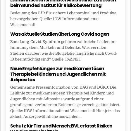
beim Bundesinstitut für Risikobewertung
Bedeutung des BfR für sichere Lebensmittel und Produkte
hervorgehoben Quelle: IDW Informationsdienst
Wissenschaft
Was aktuelle Studien über Long Covid sagen
Zum Long-Covid-Syndrom gehören zahlreiche Leiden im
Immunsystem, Muskeln und Gelenke. Was verraten
Studien darüber, wie die Blutgefäße langfristig nach Covid-
19 beeinträchtigt sind? Quelle: FAZ.NET
Neue Empfehlungen zur medikamentösen
Therapie bei Kindern und Jugendlichen mit
Adipositas
Gemeinsame Presseinformation von DAG und DGKJ: Die
Leitlinie zur medikamentösen Therapie bei Kindern und
Jugendlichen mit Adipositas wurde aufgrund einer
grundlegend veränderten Evidenzlage vorzeitig aktualisiert.
Quelle: IDW Informationsdienst Wissenschaft Hier jetzt das
aktuell Außergewöhnliche auswählen...
Schutz für Tier und Mensch: BVL erfasst Risiken