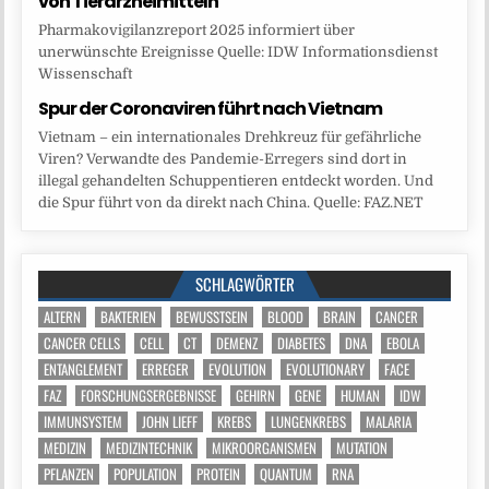
von Tierarzneimitteln
Pharmakovigilanzreport 2025 informiert über
unerwünschte Ereignisse Quelle: IDW Informationsdienst
Wissenschaft
Spur der Coronaviren führt nach Vietnam
Vietnam – ein internationales Drehkreuz für gefährliche
Viren? Verwandte des Pandemie-Erregers sind dort in
illegal gehandelten Schuppentieren entdeckt worden. Und
die Spur führt von da direkt nach China. Quelle: FAZ.NET
SCHLAGWÖRTER
ALTERN
BAKTERIEN
BEWUSSTSEIN
BLOOD
BRAIN
CANCER
CANCER CELLS
CELL
CT
DEMENZ
DIABETES
DNA
EBOLA
ENTANGLEMENT
ERREGER
EVOLUTION
EVOLUTIONARY
FACE
FAZ
FORSCHUNGSERGEBNISSE
GEHIRN
GENE
HUMAN
IDW
IMMUNSYSTEM
JOHN LIEFF
KREBS
LUNGENKREBS
MALARIA
MEDIZIN
MEDIZINTECHNIK
MIKROORGANISMEN
MUTATION
PFLANZEN
POPULATION
PROTEIN
QUANTUM
RNA