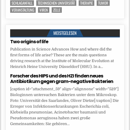
SCHLAGANFALL
TECHNISCHEN UNIVERSITÄT
THERAPIE
TUMOR
VERANSTALTUNG
VIREN
ZELLE
MEISTGELESEN
Two origins of life
Publication in Science Advances How and where did the
first forms of life arise? These are the main questions
driving research at the Institute of Molecular Evolution at
Heinrich Heine University Düsseldorf (HHU). In a...
Forscher des HIPS und des HZI finden neues
Antibiotikum gegen gram-negative Bakterien
[caption id="attachment_59" align="alignnone" width="529"]
Biologinnen untersuchen Bakterien unter dem Mikroskop.
Foto: Universität des Saarlandes, Oliver Dietze[/caption] Die
Erreger von Infektionserkrankungen Escherichia coli,
Klebsiella pneumoniae, Acinetobacter baumanii und
Pseudomonas aeruginosa haben zwei große
Gemeinsamkeiten: Sie gehören...