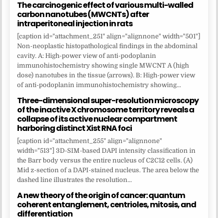
The carcinogenic effect of various multi-walled
carbon nanotubes (MWCNTs) after
intraperitoneal injection in rats
[caption id="attachment_251" align="alignnone" width="501"]
Non-neoplastic histopathological findings in the abdominal
cavity. A: High-power view of anti-podoplanin
immunohistochemistry showing single MWCNT A (high
dose) nanotubes in the tissue (arrows). B: High-power view
of anti-podoplanin immunohistochemistry showing...
Three-dimensional super-resolution microscopy
of the inactive X chromosome territory reveals a
collapse of its active nuclear compartment
harboring distinct Xist RNA foci
[caption id="attachment_255" align="alignnone"
width="513"] 3D-SIM-based DAPI intensity classification in
the Barr body versus the entire nucleus of C2C12 cells. (A)
Mid z-section of a DAPI-stained nucleus. The area below the
dashed line illustrates the resolution...
A new theory of the origin of cancer: quantum
coherent entanglement, centrioles, mitosis, and
differentiation