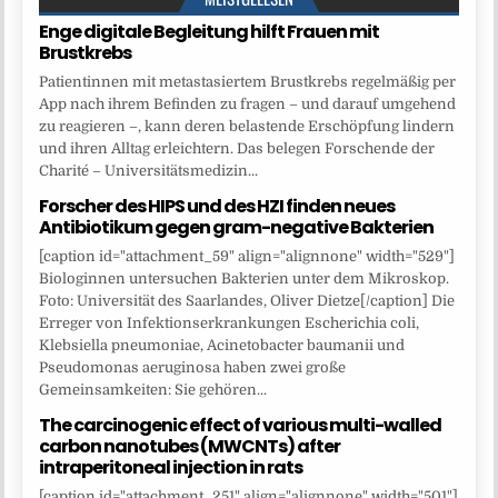
Enge digitale Begleitung hilft Frauen mit
Brustkrebs
Patientinnen mit metastasiertem Brustkrebs regelmäßig per
App nach ihrem Befinden zu fragen – und darauf umgehend
zu reagieren –, kann deren belastende Erschöpfung lindern
und ihren Alltag erleichtern. Das belegen Forschende der
Charité – Universitätsmedizin...
Forscher des HIPS und des HZI finden neues
Antibiotikum gegen gram-negative Bakterien
[caption id="attachment_59" align="alignnone" width="529"]
Biologinnen untersuchen Bakterien unter dem Mikroskop.
Foto: Universität des Saarlandes, Oliver Dietze[/caption] Die
Erreger von Infektionserkrankungen Escherichia coli,
Klebsiella pneumoniae, Acinetobacter baumanii und
Pseudomonas aeruginosa haben zwei große
Gemeinsamkeiten: Sie gehören...
The carcinogenic effect of various multi-walled
carbon nanotubes (MWCNTs) after
intraperitoneal injection in rats
[caption id="attachment_251" align="alignnone" width="501"]