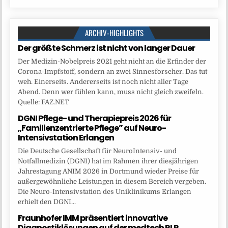
ARCHIV-HIGHLIGHTS
Der größte Schmerz ist nicht von langer Dauer
Der Medizin-Nobelpreis 2021 geht nicht an die Erfinder der
Corona-Impfstoff, sondern an zwei Sinnesforscher. Das tut
weh. Einerseits. Andererseits ist noch nicht aller Tage
Abend. Denn wer fühlen kann, muss nicht gleich zweifeln.
Quelle: FAZ.NET
DGNI Pflege- und Therapiepreis 2026 für
„Familienzentrierte Pflege” auf Neuro-
Intensivstation Erlangen
Die Deutsche Gesellschaft für NeuroIntensiv- und
Notfallmedizin (DGNI) hat im Rahmen ihrer diesjährigen
Jahrestagung ANIM 2026 in Dortmund wieder Preise für
außergewöhnliche Leistungen in diesem Bereich vergeben.
Die Neuro-Intensivstation des Uniklinikums Erlangen
erhielt den DGNI...
Fraunhofer IMM präsentiert innovative
Diagnostiklösungen auf der medtech RLP