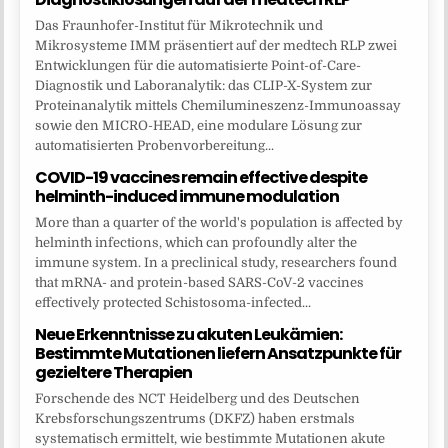
Das Fraunhofer-Institut für Mikrotechnik und
Mikrosysteme IMM präsentiert auf der medtech RLP zwei
Entwicklungen für die automatisierte Point-of-Care-
Diagnostik und Laboranalytik: das CLIP-X-System zur
Proteinanalytik mittels Chemilumineszenz-Immunoassay
sowie den MICRO-HEAD, eine modulare Lösung zur
automatisierten Probenvorbereitung...
COVID-19 vaccines remain effective despite
helminth-induced immune modulation
More than a quarter of the world's population is affected by
helminth infections, which can profoundly alter the
immune system. In a preclinical study, researchers found
that mRNA- and protein-based SARS-CoV-2 vaccines
effectively protected Schistosoma-infected...
Neue Erkenntnisse zu akuten Leukämien:
Bestimmte Mutationen liefern Ansatzpunkte für
gezieltere Therapien
Forschende des NCT Heidelberg und des Deutschen
Krebsforschungszentrums (DKFZ) haben erstmals
systematisch ermittelt, wie bestimmte Mutationen akute