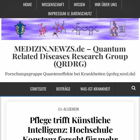
HOME
WISSENSCHAFT
WISSEN
WIR ÜBER UNS
IMPRESSUM U. DATENSCHUTZ
MEDIZIN.NEWZS.de – Quantum
Related Diseases Research Group
(QRDRG)
Forschungsgruppe Quanteneffekte bei Krankheiten (qrdrg.xonl.de)
STARTSEITE
BEITRÄGE
WAS-IST-KRANKHEIT
POSTED
ALLGEMEIN
IN
Pflege trifft Künstliche
Intelligenz: Hochschule
Konstanz forscht für mehr