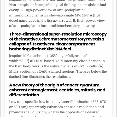
Non-neoplastic histopathological findings in the abdominal
cavity. A: High-power view of anti-podoplanin
immunohistochemistry showing single MWCNT A (high
dose) nanotubes in the tissue (arrows). B: High-power view
of anti-podoplanin immunohistochemistry showing...
Three-dimensional super-resolution microscopy
of the inactive X chromosome territory reveals a
collapse of its active nuclear compartment
harboring distinct Xist RNA foci
[caption id="attachment_255" align="alignnone"
width="513"] 3D-SIM-based DAPI intensity classification in
the Barr body versus the entire nucleus of C2C12 cells. (A)
Mid z-section of a DAPI-stained nucleus. The area below the
dashed line illustrates the resolution...
A new theory of the origin of cancer: quantum
coherent entanglement, centrioles, mitosis, and
differentiation
Low non-specific, low intensity laser illumination (635, 670
or 830 nm) apparently enhances centriole replication and
promotes cell division, what is the opposite of a desired