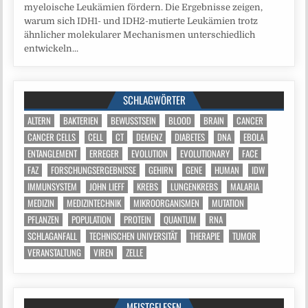
myeloische Leukämien fördern. Die Ergebnisse zeigen,
warum sich IDH1- und IDH2-mutierte Leukämien trotz
ähnlicher molekularer Mechanismen unterschiedlich
entwickeln...
SCHLAGWÖRTER
ALTERN
BAKTERIEN
BEWUSSTSEIN
BLOOD
BRAIN
CANCER
CANCER CELLS
CELL
CT
DEMENZ
DIABETES
DNA
EBOLA
ENTANGLEMENT
ERREGER
EVOLUTION
EVOLUTIONARY
FACE
FAZ
FORSCHUNGSERGEBNISSE
GEHIRN
GENE
HUMAN
IDW
IMMUNSYSTEM
JOHN LIEFF
KREBS
LUNGENKREBS
MALARIA
MEDIZIN
MEDIZINTECHNIK
MIKROORGANISMEN
MUTATION
PFLANZEN
POPULATION
PROTEIN
QUANTUM
RNA
SCHLAGANFALL
TECHNISCHEN UNIVERSITÄT
THERAPIE
TUMOR
VERANSTALTUNG
VIREN
ZELLE
MEISTGELESEN