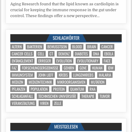
Aging Research found that the lipid known as cardiolipin is
crucial for keeping the immune response in the gut under
control. These findings offer a new perspective...
SCHLAGWÖRTER
ALTERN
BAKTERIEN
BEWUSSTSEIN
BLOOD
BRAIN
CANCER
CANCER CELLS
CELL
CT
DEMENZ
DIABETES
DNA
EBOLA
ENTANGLEMENT
ERREGER
EVOLUTION
EVOLUTIONARY
FACE
FAZ
FORSCHUNGSERGEBNISSE
GEHIRN
GENE
HUMAN
IDW
IMMUNSYSTEM
JOHN LIEFF
KREBS
LUNGENKREBS
MALARIA
MEDIZIN
MEDIZINTECHNIK
MIKROORGANISMEN
MUTATION
PFLANZEN
POPULATION
PROTEIN
QUANTUM
RNA
SCHLAGANFALL
TECHNISCHEN UNIVERSITÄT
THERAPIE
TUMOR
VERANSTALTUNG
VIREN
ZELLE
MEISTGELESEN