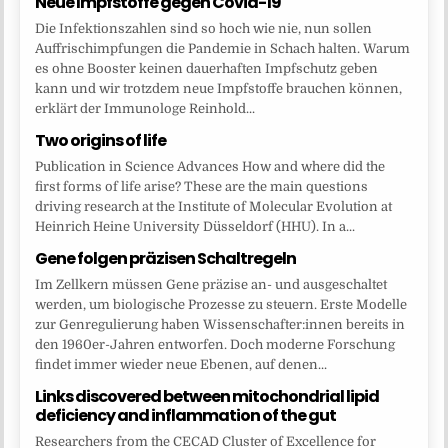
Neue Impfstoffe gegen Covid-19
Die Infektionszahlen sind so hoch wie nie, nun sollen
Auffrischimpfungen die Pandemie in Schach halten. Warum
es ohne Booster keinen dauerhaften Impfschutz geben
kann und wir trotzdem neue Impfstoffe brauchen können,
erklärt der Immunologe Reinhold...
Two origins of life
Publication in Science Advances How and where did the
first forms of life arise? These are the main questions
driving research at the Institute of Molecular Evolution at
Heinrich Heine University Düsseldorf (HHU). In a...
Gene folgen präzisen Schaltregeln
Im Zellkern müssen Gene präzise an- und ausgeschaltet
werden, um biologische Prozesse zu steuern. Erste Modelle
zur Genregulierung haben Wissenschafter:innen bereits in
den 1960er-Jahren entworfen. Doch moderne Forschung
findet immer wieder neue Ebenen, auf denen...
Links discovered between mitochondrial lipid
deficiency and inflammation of the gut
Researchers from the CECAD Cluster of Excellence for