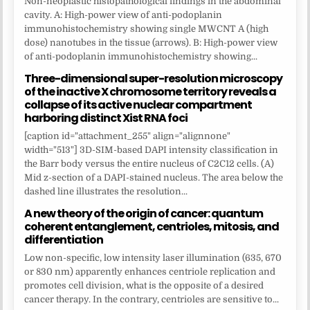
Non-neoplastic histopathological findings in the abdominal
cavity. A: High-power view of anti-podoplanin
immunohistochemistry showing single MWCNT A (high
dose) nanotubes in the tissue (arrows). B: High-power view
of anti-podoplanin immunohistochemistry showing...
Three-dimensional super-resolution microscopy
of the inactive X chromosome territory reveals a
collapse of its active nuclear compartment
harboring distinct Xist RNA foci
[caption id="attachment_255" align="alignnone"
width="513"] 3D-SIM-based DAPI intensity classification in
the Barr body versus the entire nucleus of C2C12 cells. (A)
Mid z-section of a DAPI-stained nucleus. The area below the
dashed line illustrates the resolution...
A new theory of the origin of cancer: quantum
coherent entanglement, centrioles, mitosis, and
differentiation
Low non-specific, low intensity laser illumination (635, 670
or 830 nm) apparently enhances centriole replication and
promotes cell division, what is the opposite of a desired
cancer therapy. In the contrary, centrioles are sensitive to...