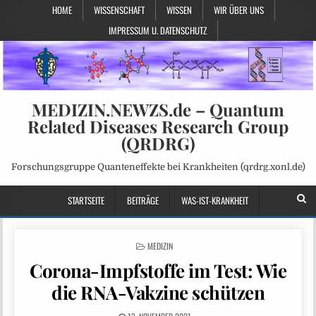
HOME
WISSENSCHAFT
WISSEN
WIR ÜBER UNS
IMPRESSUM U. DATENSCHUTZ
MEDIZIN.NEWZS.de – Quantum
Related Diseases Research Group
(QRDRG)
Forschungsgruppe Quanteneffekte bei Krankheiten (qrdrg.xonl.de)
STARTSEITE
BEITRÄGE
WAS-IST-KRANKHEIT
POSTED
MEDIZIN
IN
Corona-Impfstoffe im Test: Wie
die RNA-Vakzine schützen