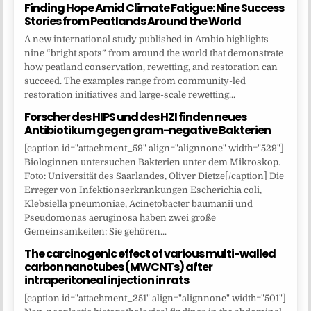
Finding Hope Amid Climate Fatigue: Nine Success
Stories from Peatlands Around the World
A new international study published in Ambio highlights
nine “bright spots” from around the world that demonstrate
how peatland conservation, rewetting, and restoration can
succeed. The examples range from community-led
restoration initiatives and large-scale rewetting...
Forscher des HIPS und des HZI finden neues
Antibiotikum gegen gram-negative Bakterien
[caption id="attachment_59" align="alignnone" width="529"]
Biologinnen untersuchen Bakterien unter dem Mikroskop.
Foto: Universität des Saarlandes, Oliver Dietze[/caption] Die
Erreger von Infektionserkrankungen Escherichia coli,
Klebsiella pneumoniae, Acinetobacter baumanii und
Pseudomonas aeruginosa haben zwei große
Gemeinsamkeiten: Sie gehören...
The carcinogenic effect of various multi-walled
carbon nanotubes (MWCNTs) after
intraperitoneal injection in rats
[caption id="attachment_251" align="alignnone" width="501"]