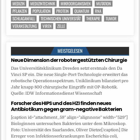
MEDIZIN
MEDIZINTECHNIK
MIKROORGANISMEN
MUTATION
PFLANZEN
POPULATION
PROTEIN
QUANTUM
RNA
SCHLAGANFALL
TECHNISCHEN UNIVERSITÄT
THERAPIE
TUMOR
VERANSTALTUNG
VIREN
ZELLE
MEISTGELESEN
Neue Dimension der robotergestützten Chirurgie
Das Universitätsklinikum Dresden setzt erstmals den Da
Vinci SP ein. Die neue Single-Port-Technologie erweitert das
robotische Operationsspektrum. Uniklinikum bilanziert pro
Jahr knapp 800 chirurgische Eingriffe mit OP-Robotik.
Quelle: IDW Informationsdienst Wissenschaft
Forscher des HIPS und des HZI finden neues
Antibiotikum gegen gram-negative Bakterien
[caption id="attachment_59" align="alignnone" width="529"]
Biologinnen untersuchen Bakterien unter dem Mikroskop.
Foto: Universität des Saarlandes, Oliver Dietze[/caption] Die
Erreger von Infektionserkrankungen Escherichia coli,