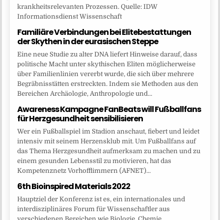
krankheitsrelevanten Prozessen. Quelle: IDW
Informationsdienst Wissenschaft
Familiäre Verbindungen bei Elitebestattungen
der Skythen in der eurasischen Steppe
Eine neue Studie zu alter DNA liefert Hinweise darauf, dass
politische Macht unter skythischen Eliten möglicherweise
über Familienlinien vererbt wurde, die sich über mehrere
Begräbnisstätten erstreckten. Indem sie Methoden aus den
Bereichen Archäologie, Anthropologie und...
Awareness Kampagne FanBeats will Fußballfans
für Herzgesundheit sensibilisieren
Wer ein Fußballspiel im Stadion anschaut, fiebert und leidet
intensiv mit seinem Herzensklub mit. Um Fußballfans auf
das Thema Herzgesundheit aufmerksam zu machen und zu
einem gesunden Lebensstil zu motivieren, hat das
Kompetenznetz Vorhofflimmern (AFNET)...
6th Bioinspired Materials 2022
Hauptziel der Konferenz ist es, ein internationales und
interdisziplinäres Forum für Wissenschaftler aus
verschiedenen Bereichen wie Biologie, Chemie,