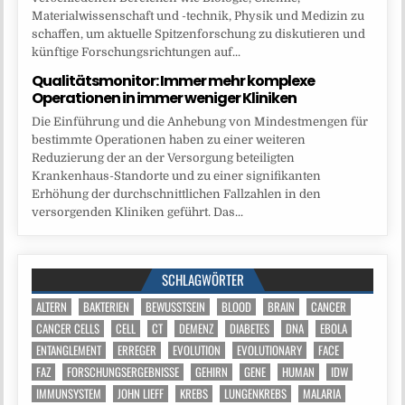
Materialwissenschaft und -technik, Physik und Medizin zu
schaffen, um aktuelle Spitzenforschung zu diskutieren und
künftige Forschungsrichtungen auf...
Qualitätsmonitor: Immer mehr komplexe
Operationen in immer weniger Kliniken
Die Einführung und die Anhebung von Mindestmengen für
bestimmte Operationen haben zu einer weiteren
Reduzierung der an der Versorgung beteiligten
Krankenhaus-Standorte und zu einer signifikanten
Erhöhung der durchschnittlichen Fallzahlen in den
versorgenden Kliniken geführt. Das...
SCHLAGWÖRTER
ALTERN
BAKTERIEN
BEWUSSTSEIN
BLOOD
BRAIN
CANCER
CANCER CELLS
CELL
CT
DEMENZ
DIABETES
DNA
EBOLA
ENTANGLEMENT
ERREGER
EVOLUTION
EVOLUTIONARY
FACE
FAZ
FORSCHUNGSERGEBNISSE
GEHIRN
GENE
HUMAN
IDW
IMMUNSYSTEM
JOHN LIEFF
KREBS
LUNGENKREBS
MALARIA