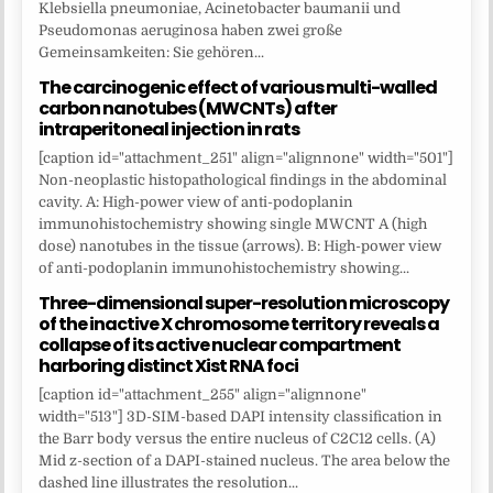
Klebsiella pneumoniae, Acinetobacter baumanii und
Pseudomonas aeruginosa haben zwei große
Gemeinsamkeiten: Sie gehören...
The carcinogenic effect of various multi-walled
carbon nanotubes (MWCNTs) after
intraperitoneal injection in rats
[caption id="attachment_251" align="alignnone" width="501"]
Non-neoplastic histopathological findings in the abdominal
cavity. A: High-power view of anti-podoplanin
immunohistochemistry showing single MWCNT A (high
dose) nanotubes in the tissue (arrows). B: High-power view
of anti-podoplanin immunohistochemistry showing...
Three-dimensional super-resolution microscopy
of the inactive X chromosome territory reveals a
collapse of its active nuclear compartment
harboring distinct Xist RNA foci
[caption id="attachment_255" align="alignnone"
width="513"] 3D-SIM-based DAPI intensity classification in
the Barr body versus the entire nucleus of C2C12 cells. (A)
Mid z-section of a DAPI-stained nucleus. The area below the
dashed line illustrates the resolution...