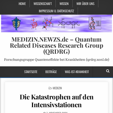
HOME
WISSENSCHAFT
WISSEN
WIR ÜBER UNS
IMPRESSUM U. DATENSCHUTZ
MEDIZIN.NEWZS.de – Quantum
Related Diseases Research Group
(QRDRG)
Forschungsgruppe Quanteneffekte bei Krankheiten (qrdrg.xonl.de)
STARTSEITE
BEITRÄGE
WAS-IST-KRANKHEIT
POSTED
MEDIZIN
IN
Die Katastrophen auf den
Intensivstationen