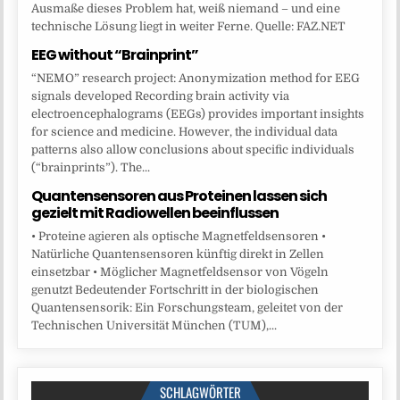
Ausmaße dieses Problem hat, weiß niemand – und eine
technische Lösung liegt in weiter Ferne. Quelle: FAZ.NET
EEG without “Brainprint”
“NEMO” research project: Anonymization method for EEG
signals developed Recording brain activity via
electroencephalograms (EEGs) provides important insights
for science and medicine. However, the individual data
patterns also allow conclusions about specific individuals
(“brainprints”). The...
Quantensensoren aus Proteinen lassen sich
gezielt mit Radiowellen beeinflussen
• Proteine agieren als optische Magnetfeldsensoren •
Natürliche Quantensensoren künftig direkt in Zellen
einsetzbar • Möglicher Magnetfeldsensor von Vögeln
genutzt Bedeutender Fortschritt in der biologischen
Quantensensorik: Ein Forschungsteam, geleitet von der
Technischen Universität München (TUM),...
SCHLAGWÖRTER