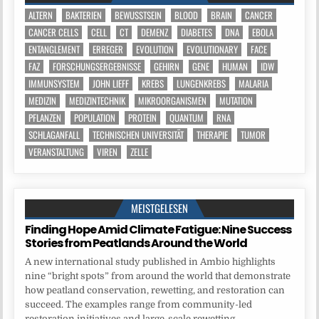
ALTERN
BAKTERIEN
BEWUSSTSEIN
BLOOD
BRAIN
CANCER
CANCER CELLS
CELL
CT
DEMENZ
DIABETES
DNA
EBOLA
ENTANGLEMENT
ERREGER
EVOLUTION
EVOLUTIONARY
FACE
FAZ
FORSCHUNGSERGEBNISSE
GEHIRN
GENE
HUMAN
IDW
IMMUNSYSTEM
JOHN LIEFF
KREBS
LUNGENKREBS
MALARIA
MEDIZIN
MEDIZINTECHNIK
MIKROORGANISMEN
MUTATION
PFLANZEN
POPULATION
PROTEIN
QUANTUM
RNA
SCHLAGANFALL
TECHNISCHEN UNIVERSITÄT
THERAPIE
TUMOR
VERANSTALTUNG
VIREN
ZELLE
MEISTGELESEN
Finding Hope Amid Climate Fatigue: Nine Success
Stories from Peatlands Around the World
A new international study published in Ambio highlights
nine “bright spots” from around the world that demonstrate
how peatland conservation, rewetting, and restoration can
succeed. The examples range from community-led
restoration initiatives and large-scale rewetting...