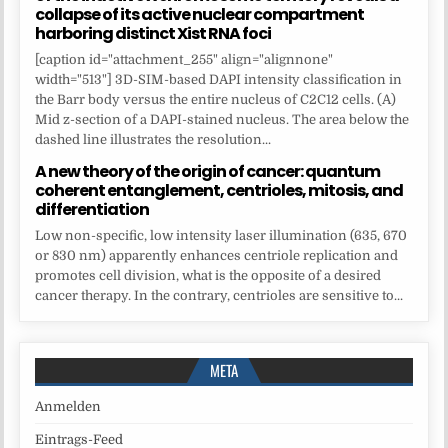
collapse of its active nuclear compartment
harboring distinct Xist RNA foci
[caption id="attachment_255" align="alignnone"
width="513"] 3D-SIM-based DAPI intensity classification in
the Barr body versus the entire nucleus of C2C12 cells. (A)
Mid z-section of a DAPI-stained nucleus. The area below the
dashed line illustrates the resolution...
A new theory of the origin of cancer: quantum
coherent entanglement, centrioles, mitosis, and
differentiation
Low non-specific, low intensity laser illumination (635, 670
or 830 nm) apparently enhances centriole replication and
promotes cell division, what is the opposite of a desired
cancer therapy. In the contrary, centrioles are sensitive to...
META
Anmelden
Eintrags-Feed