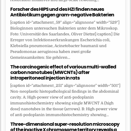
Forscher des HIPS und des HZI finden neues
Antibiotikum gegen gram-negative Bakterien
[caption id="attachment_59" align="alignnone" width="529"]
Biologinnen untersuchen Bakterien unter dem Mikroskop.
Foto: Universität des Saarlandes, Oliver Dietze[/caption] Die
Erreger von Infektionserkrankungen Escherichia coli,
Klebsiella pneumoniae, Acinetobacter baumanii und
Pseudomonas aeruginosa haben zwei große
Gemeinsamkeiten: Sie gehören...
The carcinogenic effect of various multi-walled
carbon nanotubes (MWCNTs) after
intraperitoneal injection in rats
[caption id="attachment_251" align="alignnone" width="501"]
Non-neoplastic histopathological findings in the abdominal
cavity. A: High-power view of anti-podoplanin
immunohistochemistry showing single MWCNT A (high
dose) nanotubes in the tissue (arrows). B: High-power view
of anti-podoplanin immunohistochemistry showing...
Three-dimensional super-resolution microscopy
of the inactive X chromosome territory reveals a