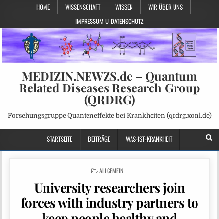
HOME
WISSENSCHAFT
WISSEN
WIR ÜBER UNS
IMPRESSUM U. DATENSCHUTZ
MEDIZIN.NEWZS.de – Quantum
Related Diseases Research Group
(QRDRG)
Forschungsgruppe Quanteneffekte bei Krankheiten (qrdrg.xonl.de)
STARTSEITE
BEITRÄGE
WAS-IST-KRANKHEIT
POSTED
ALLGEMEIN
IN
University researchers join
forces with industry partners to
keep people healthy and