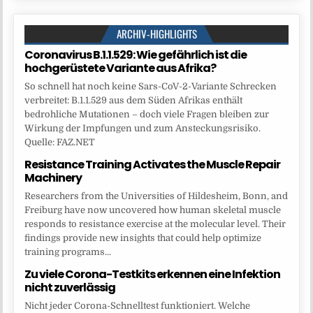
ARCHIV-HIGHLIGHTS
Coronavirus B.1.1.529: Wie gefährlich ist die
hochgerüstete Variante aus Afrika?
So schnell hat noch keine Sars-CoV-2-Variante Schrecken
verbreitet: B.1.1.529 aus dem Süden Afrikas enthält
bedrohliche Mutationen – doch viele Fragen bleiben zur
Wirkung der Impfungen und zum Ansteckungsrisiko.
Quelle: FAZ.NET
Resistance Training Activates the Muscle Repair
Machinery
Researchers from the Universities of Hildesheim, Bonn, and
Freiburg have now uncovered how human skeletal muscle
responds to resistance exercise at the molecular level. Their
findings provide new insights that could help optimize
training programs...
Zu viele Corona-Testkits erkennen eine Infektion
nicht zuverlässig
Nicht jeder Corona-Schnelltest funktioniert. Welche