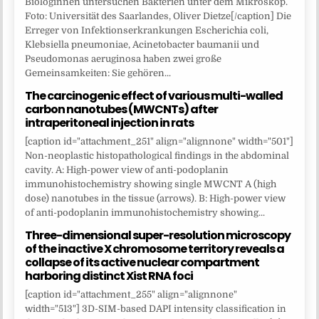
Biologinnen untersuchen Bakterien unter dem Mikroskop.
Foto: Universität des Saarlandes, Oliver Dietze[/caption] Die
Erreger von Infektionserkrankungen Escherichia coli,
Klebsiella pneumoniae, Acinetobacter baumanii und
Pseudomonas aeruginosa haben zwei große
Gemeinsamkeiten: Sie gehören...
The carcinogenic effect of various multi-walled
carbon nanotubes (MWCNTs) after
intraperitoneal injection in rats
[caption id="attachment_251" align="alignnone" width="501"]
Non-neoplastic histopathological findings in the abdominal
cavity. A: High-power view of anti-podoplanin
immunohistochemistry showing single MWCNT A (high
dose) nanotubes in the tissue (arrows). B: High-power view
of anti-podoplanin immunohistochemistry showing...
Three-dimensional super-resolution microscopy
of the inactive X chromosome territory reveals a
collapse of its active nuclear compartment
harboring distinct Xist RNA foci
[caption id="attachment_255" align="alignnone"
width="513"] 3D-SIM-based DAPI intensity classification in