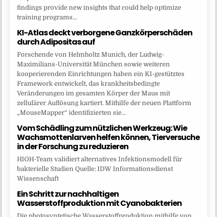
findings provide new insights that could help optimize
training programs...
KI-Atlas deckt verborgene Ganzkörperschäden
durch Adipositas auf
Forschende von Helmholtz Munich, der Ludwig-
Maximilians-Universität München sowie weiteren
kooperierenden Einrichtungen haben ein KI-gestütztes
Framework entwickelt, das krankheitsbedingte
Veränderungen im gesamten Körper der Maus mit
zellulärer Auflösung kartiert. Mithilfe der neuen Plattform
„MouseMapper“ identifizierten sie...
Vom Schädling zum nützlichen Werkzeug: Wie
Wachsmottenlarven helfen können, Tierversuche
in der Forschung zu reduzieren
HIOH-Team validiert alternatives Infektionsmodell für
bakterielle Studien Quelle: IDW Informationsdienst
Wissenschaft
Ein Schritt zur nachhaltigen
Wasserstoffproduktion mit Cyanobakterien
Die photosyntetische Wasserstoffproduktion mithilfe von