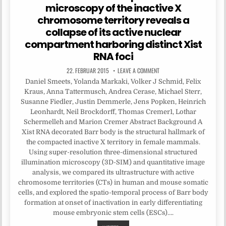
microscopy of the inactive X
chromosome territory reveals a
collapse of its active nuclear
compartment harboring distinct Xist
RNA foci
22. FEBRUAR 2015
LEAVE A COMMENT
Daniel Smeets, Yolanda Markaki, Volker J Schmid, Felix
Kraus, Anna Tattermusch, Andrea Cerase, Michael Sterr,
Susanne Fiedler, Justin Demmerle, Jens Popken, Heinrich
Leonhardt, Neil Brockdorff, Thomas Cremer1, Lothar
Schermelleh and Marion Cremer Abstract Background A
Xist RNA decorated Barr body is the structural hallmark of
the compacted inactive X territory in female mammals.
Using super-resolution three-dimensional structured
illumination microscopy (3D-SIM) and quantitative image
analysis, we compared its ultrastructure with active
chromosome territories (CTs) in human and mouse somatic
cells, and explored the spatio-temporal process of Barr body
formation at onset of inactivation in early differentiating
mouse embryonic stem cells (ESCs)….