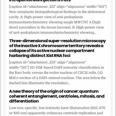
[caption id="attachment_251" align="alignnone" width="501"]
Non-neoplastic histopathological findings in the abdominal
cavity. A: High-power view of anti-podoplanin
immunohistochemistry showing single MWCNT A (high
dose) nanotubes in the tissue (arrows). B: High-power view
of anti-podoplanin immunohistochemistry showing...
Three-dimensional super-resolution microscopy
of the inactive X chromosome territory reveals a
collapse of its active nuclear compartment
harboring distinct Xist RNA foci
[caption id="attachment_255" align="alignnone"
width="513"] 3D-SIM-based DAPI intensity classification in
the Barr body versus the entire nucleus of C2C12 cells. (A)
Mid z-section of a DAPI-stained nucleus. The area below the
dashed line illustrates the resolution...
A new theory of the origin of cancer: quantum
coherent entanglement, centrioles, mitosis, and
differentiation
Low non-specific, low intensity laser illumination (635, 670
or 830 nm) apparently enhances centriole replication and