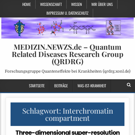
HOME
WISSENSCHAFT
WISSEN
WIR ÜBER UNS
IMPRESSUM U. DATENSCHUTZ
MEDIZIN.NEWZS.de – Quantum
Related Diseases Research Group
(QRDRG)
Forschungsgruppe Quanteneffekte bei Krankheiten (qrdrg.xonl.de)
STARTSEITE
BEITRÄGE
WAS-IST-KRANKHEIT
Schlagwort:
Interchromatin
compartment
Three-dimensional super-resolution