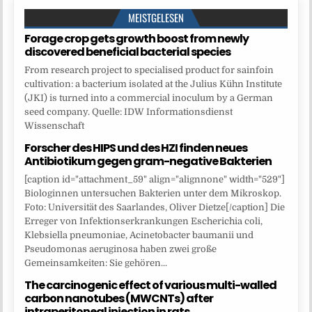
MEISTGELESEN
Forage crop gets growth boost from newly
discovered beneficial bacterial species
From research project to specialised product for sainfoin
cultivation: a bacterium isolated at the Julius Kühn Institute
(JKI) is turned into a commercial inoculum by a German
seed company. Quelle: IDW Informationsdienst
Wissenschaft
Forscher des HIPS und des HZI finden neues
Antibiotikum gegen gram-negative Bakterien
[caption id="attachment_59" align="alignnone" width="529"]
Biologinnen untersuchen Bakterien unter dem Mikroskop.
Foto: Universität des Saarlandes, Oliver Dietze[/caption] Die
Erreger von Infektionserkrankungen Escherichia coli,
Klebsiella pneumoniae, Acinetobacter baumanii und
Pseudomonas aeruginosa haben zwei große
Gemeinsamkeiten: Sie gehören...
The carcinogenic effect of various multi-walled
carbon nanotubes (MWCNTs) after
intraperitoneal injection in rats