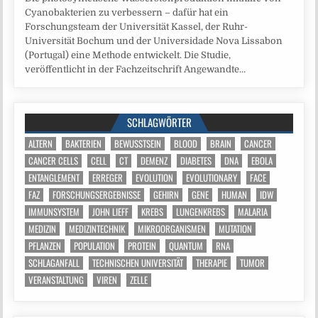
Cyanobakterien zu verbessern – dafür hat ein
Forschungsteam der Universität Kassel, der Ruhr-
Universität Bochum und der Universidade Nova Lissabon
(Portugal) eine Methode entwickelt. Die Studie,
veröffentlicht in der Fachzeitschrift Angewandte...
SCHLAGWÖRTER
ALTERN
BAKTERIEN
BEWUSSTSEIN
BLOOD
BRAIN
CANCER
CANCER CELLS
CELL
CT
DEMENZ
DIABETES
DNA
EBOLA
ENTANGLEMENT
ERREGER
EVOLUTION
EVOLUTIONARY
FACE
FAZ
FORSCHUNGSERGEBNISSE
GEHIRN
GENE
HUMAN
IDW
IMMUNSYSTEM
JOHN LIEFF
KREBS
LUNGENKREBS
MALARIA
MEDIZIN
MEDIZINTECHNIK
MIKROORGANISMEN
MUTATION
PFLANZEN
POPULATION
PROTEIN
QUANTUM
RNA
SCHLAGANFALL
TECHNISCHEN UNIVERSITÄT
THERAPIE
TUMOR
VERANSTALTUNG
VIREN
ZELLE