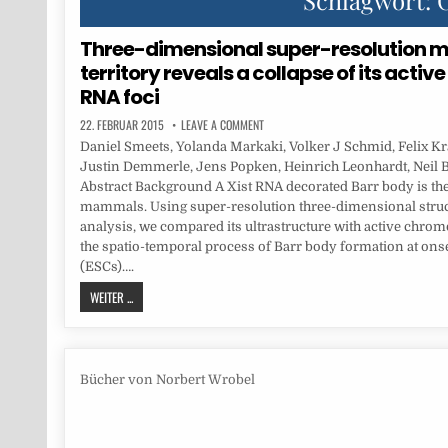
Schlagwort:
Three-dimensional super-resolution m
territory reveals a collapse of its act
RNA foci
22. FEBRUAR 2015
LEAVE A COMMENT
Daniel Smeets, Yolanda Markaki, Volker J Schmid, Felix Kr
Justin Demmerle, Jens Popken, Heinrich Leonhardt, Neil
Abstract Background A Xist RNA decorated Barr body is the 
mammals. Using super-resolution three-dimensional struc
analysis, we compared its ultrastructure with active chro
the spatio-temporal process of Barr body formation at onse
(ESCs)….
WEITER ...
Bücher von Norbert Wrobel