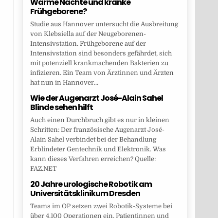
Warme Nächte und kranke
Frühgeborene?
Studie aus Hannover untersucht die Ausbreitung
von Klebsiella auf der Neugeborenen-
Intensivstation. Frühgeborene auf der
Intensivstation sind besonders gefährdet, sich
mit potenziell krankmachenden Bakterien zu
infizieren. Ein Team von Ärztinnen und Ärzten
hat nun in Hannover...
Wie der Augenarzt José-Alain Sahel
Blinde sehen hilft
Auch einen Durchbruch gibt es nur in kleinen
Schritten: Der französische Augenarzt José-
Alain Sahel verbindet bei der Behandlung
Erblindeter Gentechnik und Elektronik. Was
kann dieses Verfahren erreichen? Quelle:
FAZ.NET
20 Jahre urologische Robotik am
Universitätsklinikum Dresden
Teams im OP setzen zwei Robotik-Systeme bei
über 4.100 Operationen ein. Patientinnen und