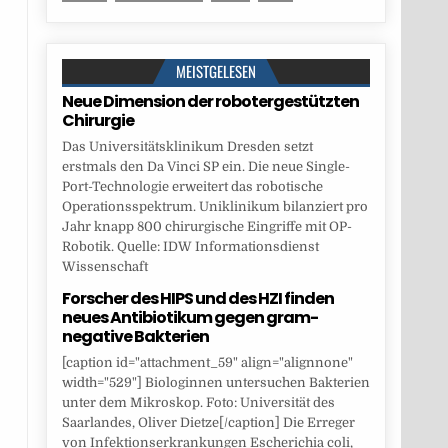
MEISTGELESEN
Neue Dimension der robotergestützten
Chirurgie
Das Universitätsklinikum Dresden setzt
erstmals den Da Vinci SP ein. Die neue Single-
Port-Technologie erweitert das robotische
Operationsspektrum. Uniklinikum bilanziert pro
Jahr knapp 800 chirurgische Eingriffe mit OP-
Robotik. Quelle: IDW Informationsdienst
Wissenschaft
Forscher des HIPS und des HZI finden
neues Antibiotikum gegen gram-
negative Bakterien
[caption id="attachment_59" align="alignnone"
width="529"] Biologinnen untersuchen Bakterien
unter dem Mikroskop. Foto: Universität des
Saarlandes, Oliver Dietze[/caption] Die Erreger
von Infektionserkrankungen Escherichia coli,