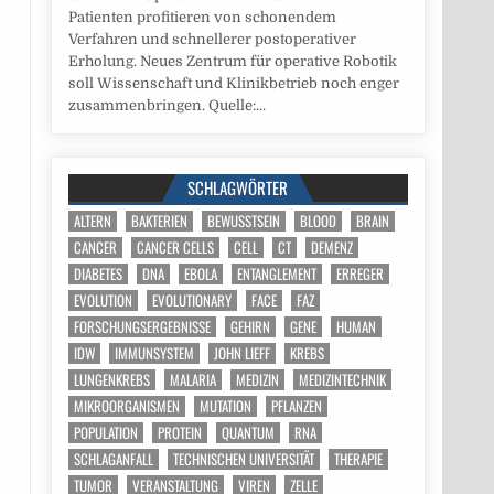
Patienten profitieren von schonendem
Verfahren und schnellerer postoperativer
Erholung. Neues Zentrum für operative Robotik
soll Wissenschaft und Klinikbetrieb noch enger
zusammenbringen. Quelle:...
SCHLAGWÖRTER
ALTERN
BAKTERIEN
BEWUSSTSEIN
BLOOD
BRAIN
CANCER
CANCER CELLS
CELL
CT
DEMENZ
DIABETES
DNA
EBOLA
ENTANGLEMENT
ERREGER
EVOLUTION
EVOLUTIONARY
FACE
FAZ
FORSCHUNGSERGEBNISSE
GEHIRN
GENE
HUMAN
IDW
IMMUNSYSTEM
JOHN LIEFF
KREBS
LUNGENKREBS
MALARIA
MEDIZIN
MEDIZINTECHNIK
MIKROORGANISMEN
MUTATION
PFLANZEN
POPULATION
PROTEIN
QUANTUM
RNA
SCHLAGANFALL
TECHNISCHEN UNIVERSITÄT
THERAPIE
TUMOR
VERANSTALTUNG
VIREN
ZELLE