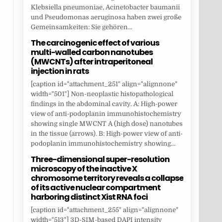
Klebsiella pneumoniae, Acinetobacter baumanii
und Pseudomonas aeruginosa haben zwei große
Gemeinsamkeiten: Sie gehören...
The carcinogenic effect of various
multi-walled carbon nanotubes
(MWCNTs) after intraperitoneal
injection in rats
[caption id="attachment_251" align="alignnone"
width="501"] Non-neoplastic histopathological
findings in the abdominal cavity. A: High-power
view of anti-podoplanin immunohistochemistry
showing single MWCNT A (high dose) nanotubes
in the tissue (arrows). B: High-power view of anti-
podoplanin immunohistochemistry showing...
Three-dimensional super-resolution
microscopy of the inactive X
chromosome territory reveals a collapse
of its active nuclear compartment
harboring distinct Xist RNA foci
[caption id="attachment_255" align="alignnone"
width="513"] 3D-SIM-based DAPI intensity