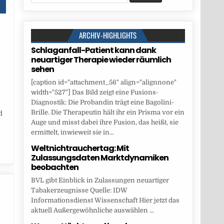
for:
ARCHIV-HIGHLIGHTS
Schlaganfall-Patient kann dank
neuartiger Therapie wieder räumlich
sehen
[caption id="attachment_56" align="alignnone"
width="527"] Das Bild zeigt eine Fusions-
Diagnostik: Die Probandin trägt eine Bagolini-
Brille. Die Therapeutin hält ihr ein Prisma vor ein
d
Auge und misst dabei ihre Fusion, das heißt, sie
ermittelt, inwieweit sie in...
Weltnichtrauchertag: Mit
Zulassungsdaten Marktdynamiken
beobachten
BVL gibt Einblick in Zulassungen neuartiger
Tabakerzeugnisse Quelle: IDW
Informationsdienst Wissenschaft Hier jetzt das
aktuell Außergewöhnliche auswählen ...