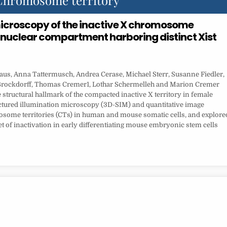
Chromosome territory
icroscopy of the inactive X chromosome
ive nuclear compartment harboring distinct Xist
aus, Anna Tattermusch, Andrea Cerase, Michael Sterr, Susanne Fiedler,
 Brockdorff, Thomas Cremer1, Lothar Schermelleh and Marion Cremer
structural hallmark of the compacted inactive X territory in female
tured illumination microscopy (3D-SIM) and quantitative image
mosome territories (CTs) in human and mouse somatic cells, and explore
t of inactivation in early differentiating mouse embryonic stem cells