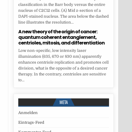
classification in the Barr body versus the entire
nucleus of C2C12 cells. (A) Mid z-section of a
DAPI-stained nucleus. The area below the dashed
line illustrates the resolution...
A new theory of the origin of cancer:
quantum coherent entanglement,
centrioles, mitosis, and differentiation
Low non-specific, low intensity laser
illumination (635, 670 or 830 nm) apparently
enhances centriole replication and promotes cell
division, what is the opposite of a desired cancer
therapy. In the contrary, centrioles are sensitive
to...
META
Anmelden
Eintrags-Feed