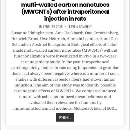
multi-walled carbon nanotubes
(MWCNTs) after intraperitoneal
injection in rats
15. FEBRUAR 2015
LEAVE A COMMENT
Susanne Rittinghausen, Anja Hackbarth, Otto Creutzenberg,
Heinrich Ernst, Uwe Heinrich, Albrecht Leonhardt and Dirk
Schaudien Abstract Background Biological effects of tailor-
made multi-walled carbon nanotubes (MWCNTs) without
functionalization were investigated in vivo in a two-year
carcinogenicity study. In the past, intraperitoneal
carcinogenicity studies in rats using biopersistent granular
dusts had always been negative, whereas a number of such
studies with different asbestos fibers had shown tumor
induction. The aim of this study was to identify possible
carcinogenic effects of MWCNTs. We compared induced
tumors with asbestos-induced mesotheliomas and
evaluated their relevance for humans by
immunohistochemical methods. Methods A total of 500…
WEITER ...