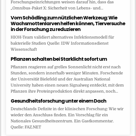
Forschungseinrichtungen weisen darauf hin, dass das
„Omnibus-Paket X: Sicherheit von Lebens- und...
Vom Schädling zum nützlichen Werkzeug: Wie
Wachsmottenlarven helfen können, Tierversuche
in der Forschung zu reduzieren
HIOH-Team validiert alternatives Infektionsmodell für
bakterielle Studien Quelle: IDW Informationsdienst
Wissenschaft
Pflanzen schalten bei Starklicht sofort um
Pflanzen reagieren auf grelles Sonnenlicht nicht erst nach
Stunden, sondern innerhalb weniger Minuten. Forschende
der Universität Bielefeld und der Australian National
University haben einen neuen Signalweg entdeckt, mit dem
Pflanzen ihre Proteinproduktion direkt anpassen, noch...
Gesundheitsforschung unter einem Dach
Deutschlands Defizite in der klinischen Forschung: Wie wir
wieder den Anschluss finden. Ein Vorschlag für ein
Nationales Gesundheitszentrum. Ein Gastkommentar.
Quelle: FAZ.NET