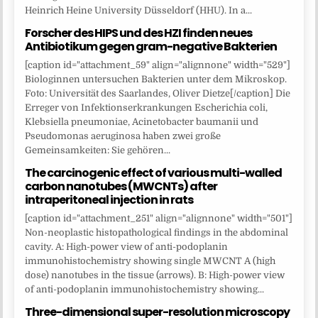
Heinrich Heine University Düsseldorf (HHU). In a...
Forscher des HIPS und des HZI finden neues
Antibiotikum gegen gram-negative Bakterien
[caption id="attachment_59" align="alignnone" width="529"]
Biologinnen untersuchen Bakterien unter dem Mikroskop.
Foto: Universität des Saarlandes, Oliver Dietze[/caption] Die
Erreger von Infektionserkrankungen Escherichia coli,
Klebsiella pneumoniae, Acinetobacter baumanii und
Pseudomonas aeruginosa haben zwei große
Gemeinsamkeiten: Sie gehören...
The carcinogenic effect of various multi-walled
carbon nanotubes (MWCNTs) after
intraperitoneal injection in rats
[caption id="attachment_251" align="alignnone" width="501"]
Non-neoplastic histopathological findings in the abdominal
cavity. A: High-power view of anti-podoplanin
immunohistochemistry showing single MWCNT A (high
dose) nanotubes in the tissue (arrows). B: High-power view
of anti-podoplanin immunohistochemistry showing...
Three-dimensional super-resolution microscopy