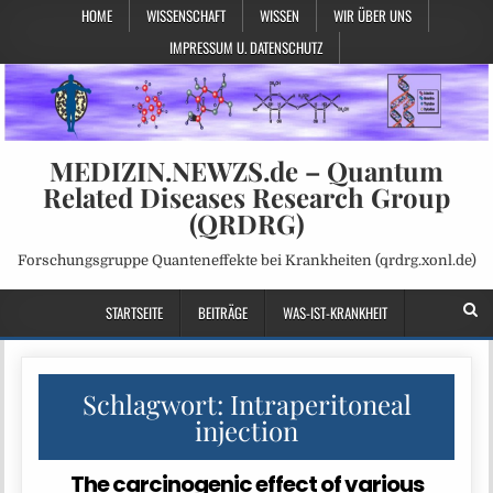
HOME
WISSENSCHAFT
WISSEN
WIR ÜBER UNS
IMPRESSUM U. DATENSCHUTZ
MEDIZIN.NEWZS.de – Quantum
Related Diseases Research Group
(QRDRG)
Forschungsgruppe Quanteneffekte bei Krankheiten (qrdrg.xonl.de)
STARTSEITE
BEITRÄGE
WAS-IST-KRANKHEIT
Schlagwort:
Intraperitoneal
injection
The carcinogenic effect of various