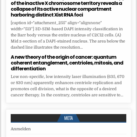
of the inactive X chromosome territory reveals a
collapse of its active nuclear compartment
harboring distinct Xist RNA foci
[caption id="attachment_255" align="alignnone"
width="513"] 3D-SIM-based DAPI intensity classification in
the Barr body versus the entire nucleus of C2C12 cells. (A)
Mid z-section of a DAPI-stained nucleus. The area below the
dashed line illustrates the resolution...
A new theory of the origin of cancer: quantum
coherent entanglement, centrioles, mitosis, and
differentiation
Low non-specific, low intensity laser illumination (635, 670
or 830 nm) apparently enhances centriole replication and
promotes cell division, what is the opposite of a desired
cancer therapy. In the contrary, centrioles are sensitive to...
META
Anmelden