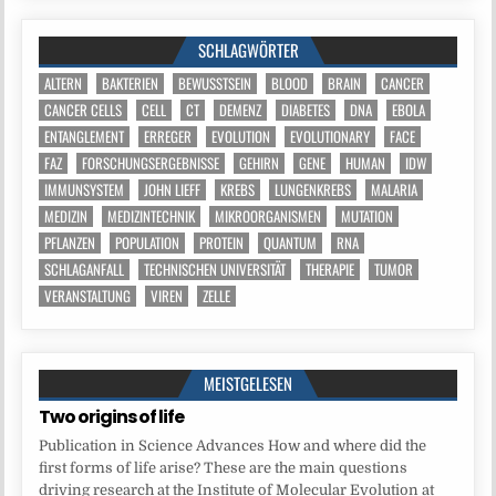
SCHLAGWÖRTER
ALTERN
BAKTERIEN
BEWUSSTSEIN
BLOOD
BRAIN
CANCER
CANCER CELLS
CELL
CT
DEMENZ
DIABETES
DNA
EBOLA
ENTANGLEMENT
ERREGER
EVOLUTION
EVOLUTIONARY
FACE
FAZ
FORSCHUNGSERGEBNISSE
GEHIRN
GENE
HUMAN
IDW
IMMUNSYSTEM
JOHN LIEFF
KREBS
LUNGENKREBS
MALARIA
MEDIZIN
MEDIZINTECHNIK
MIKROORGANISMEN
MUTATION
PFLANZEN
POPULATION
PROTEIN
QUANTUM
RNA
SCHLAGANFALL
TECHNISCHEN UNIVERSITÄT
THERAPIE
TUMOR
VERANSTALTUNG
VIREN
ZELLE
MEISTGELESEN
Two origins of life
Publication in Science Advances How and where did the
first forms of life arise? These are the main questions
driving research at the Institute of Molecular Evolution at